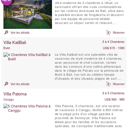
ultra-moderne de 3 chambres à Ubud, un
sanctuaire offrant des vues contemplatives
sur les rizières émeraude de Bali, situé dans
la paisible enclave de Singakerta et desservi
par une équipe de personnel dédiée
assurant un séjour serein et relaxant.
Entièrement climatisée, la Villa Paletu se
distingue par ses grandes baies vitrées et
Voir les détails
Réserver
ses sols en marbre, un lounge avec espace
de massage, ainsi qu’une piscine privée ...
Villa KaliBali
3 à 4 Chambres
US$ 615 - 1080
Bukit
La Villa Kalibali est une splendide villa de
vacances de style moderne de 4 chambres,
avec personnel et chef cuisinier, nichée
dans les contours d'une colline pittoresque
dans le village de Pecatu sur la péninsule de
Bukit à Bali, non loin du célèbre temple
d'Uluwatu et des Uluwatu plages de surf.
Située dans un jardin spacieux, la Villa
Voir les détails
Réserver
KaliBali offre des vues panoramiques
spectaculaires sur l'océan couvrant une
Villa Paloma
3 à 5 Chambres
grande partie de la côte ouest de Bali. Les
clients ...
US$ 560 - 985
Canggu
Villa Paloma, 5 chambres, est une location
de vacances à Canggu, blottie à 800 mètres
de la plage près d'un village paisible à
proximité de Seminyak. Villa Paloma est
idéale pour les familles et les occasions
spéciales, de conception traditionnelle avec