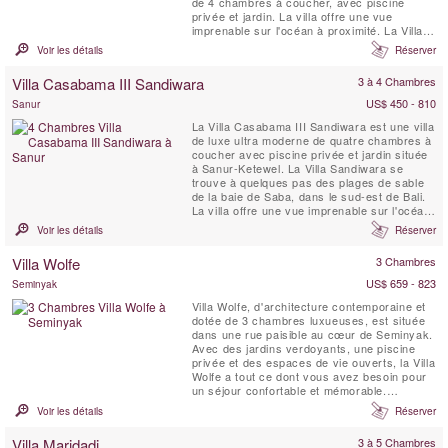
de 4 chambres à coucher, avec piscine
privée et jardin. La villa offre une vue
imprenable sur l'océan à proximité. La Villa
Casabama I Panjang est située dans
Voir les détails
Réserver
l'enceinte de Casabama Villas, qui comprend
trois villas de luxe autonomes dotées d'un
Villa Casabama III Sandiwara
3 à 4 Chambres
personnel complet.
US$ 450 - 810
Sanur
La Villa Casabama III Sandiwara est une villa
de luxe ultra moderne de quatre chambres à
coucher avec piscine privée et jardin située
à Sanur-Ketewel. La Villa Sandiwara se
trouve à quelques pas des plages de sable
de la baie de Saba, dans le sud-est de Bali.
La villa offre une vue imprenable sur l'océan
à proximité et sur le volcan. La Villa
Voir les détails
Réserver
Casabama III Sandiwara est située dans
l'enceinte de Casabama Villas, composée de
Villa Wolfe
3 Chambres
trois villas de luxe indépendantes et ...
US$ 659 - 823
Seminyak
Villa Wolfe, d'architecture contemporaine et
dotée de 3 chambres luxueuses, est située
dans une rue paisible au cœur de Seminyak.
Avec des jardins verdoyants, une piscine
privée et des espaces de vie ouverts, la Villa
Wolfe a tout ce dont vous avez besoin pour
un séjour confortable et mémorable.
Magnifiquement conçu par la designer
Voir les détails
Réserver
française Peggy Bels, c'est un endroit
magnifique pour une escapade à Bali. À
Villa Maridadi
3 à 5 Chambres
quelques pas des restaurants, des