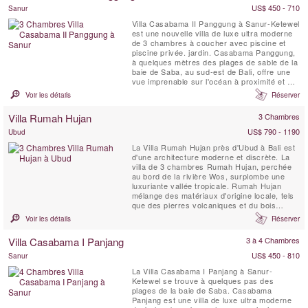
US$ 450 - 710
Sanur
Villa Casabama II Panggung à Sanur-Ketewel
est une nouvelle villa de luxe ultra moderne
de 3 chambres à coucher avec piscine et
piscine privée. jardin. Casabama Panggung,
à quelques mètres des plages de sable de la
baie de Saba, au sud-est de Bali, offre une
vue imprenable sur l'océan à proximité et sur
le mont Agung, situé au loin. La Villa
Voir les détails
Réserver
Panggung est située sur le terrain de
Casabama Villas, qui comprend trois villas
Villa Rumah Hujan
3 Chambres
de luxe indépendantes et entièrement ...
US$ 790 - 1190
Ubud
La Villa Rumah Hujan près d'Ubud à Bali est
d'une architecture moderne et discrète. La
villa de 3 chambres Rumah Hujan, perchée
au bord de la rivière Wos, surplombe une
luxuriante vallée tropicale. Rumah Hujan
mélange des matériaux d'origine locale, tels
que des pierres volcaniques et du bois
récupéré pour s'asseoir harmonieusement
Voir les détails
Réserver
dans l'environnement qui l'entoure. Plat et
intégré au terrain, Rumah Hujan est une
Villa Casabama I Panjang
3 à 4 Chambres
luxueuse villa privée de 3 chambres qui
bénéficie ...
US$ 450 - 810
Sanur
La Villa Casabama I Panjang à Sanur-
Ketewel se trouve à quelques pas des
plages de la baie de Saba. Casabama
Panjang est une villa de luxe ultra moderne