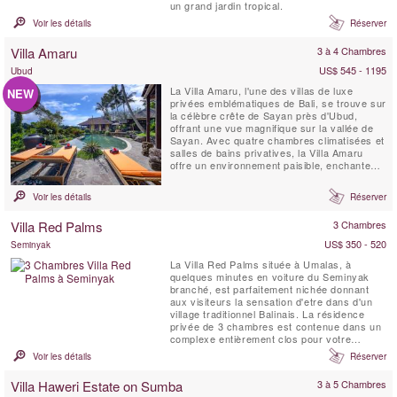
un grand jardin tropical.
Voir les détails
Réserver
Villa Amaru
3 à 4 Chambres
US$ 545 - 1195
Ubud
La Villa Amaru, l'une des villas de luxe
NEW
privées emblématiques de Bali, se trouve sur
la célèbre crête de Sayan près d'Ubud,
offrant une vue magnifique sur la vallée de
Sayan. Avec quatre chambres climatisées et
salles de bains privatives, la Villa Amaru
offre un environnement paisible, enchanteur
et authentique pour vos vacances. La villa
offre une vue panoramique à couper le
Voir les détails
Réserver
souffle sur la chaîne de volcans de Bali et
les rizières en terrasses. De plus, elle
Villa Red Palms
3 Chambres
dispose ...
US$ 350 - 520
Seminyak
La Villa Red Palms située à Umalas, à
quelques minutes en voiture du Seminyak
branché, est parfaitement nichée donnant
aux visiteurs la sensation d'etre dans d'un
village traditionnel Balinais. La résidence
privée de 3 chambres est contenue dans un
complexe entièrement clos pour votre
confort et votre sécurité. Les trois suites de
Voir les détails
Réserver
la villa possèdent chacune une salle de bain
et une douche extérieure, et donnent soit sur
Villa Haweri Estate on Sumba
3 à 5 Chambres
la jungle ou la piscine.