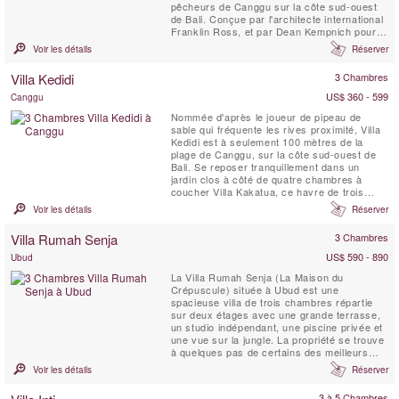
pêcheurs de Canggu sur la côte sud-ouest
de Bali. Conçue par l'architecte international
Franklin Ross, et par Dean Kempnich pour la
décoration intérieure, cette charmante
Voir les détails
Réserver
propriété est l’étude de la symétrie parfaite,
composée de trois bâtiments disposés dans
Villa Kedidi
3 Chambres
un grand jardin clos, avec une piscine de 20
...
US$ 360 - 599
Canggu
Nommée d'après le joueur de pipeau de
sable qui fréquente les rives proximité, Villa
Kedidi est à seulement 100 mètres de la
plage de Canggu, sur la côte sud-ouest de
Bali. Se reposer tranquillement dans un
jardin clos à côté de quatre chambres à
coucher Villa Kakatua, ce havre de trois
chambres, la maison balinaise excellence.
Voir les détails
Réserver
La villa est conçue dans un style traditionnel
de Bali, avec des poutres de noix de coco
Villa Rumah Senja
3 Chambres
solides soutenant hauts plafonds Serapwood
qui captent...
US$ 590 - 890
Ubud
La Villa Rumah Senja (La Maison du
Crépuscule) située à Ubud est une
spacieuse villa de trois chambres répartie
sur deux étages avec une grande terrasse,
un studio indépendant, une piscine privée et
une vue sur la jungle. La propriété se trouve
à quelques pas de certains des meilleurs
restaurants d’Ubud et fait partie du domaine
Voir les détails
Réserver
Rumah Hujan. Cette charmante maison de
Bali a été soigneusement conçue pour offrir
3 à 5 Chambres