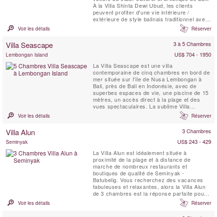
À la Villa Shinta Dewi Ubud, les clients
peuvent profiter d'une vie intérieure /
extérieure de style balinais traditionnel avec
tout le confort high-tech d'un hôtel cinq
Voir les détails
Réserver
étoiles.
Villa Seascape
3 à 5 Chambres
US$ 704 - 1950
Lembongan Island
La Villa Seascape est une villa
contemporaine de cinq chambres en bord de
mer située sur l'île de Nusa Lembongan à
Bali, près de Bali en Indonésie, avec de
superbes espaces de vie, une piscine de 15
mètres, un accès direct à la plage et des
vues spectaculaires. La sublime Villa
Seascape éblouit sur un croissant de sable
Voir les détails
Réserver
blanc blanchi à Nusa Lembongan, une petite
île située à seulement une demi-heure de
Villa Alun
3 Chambres
bateau de Sanur. Un superbe espace de vie
intérieur et ...
US$ 243 - 429
Seminyak
La Villa Alun est idéalement située à
proximité de la plage et à distance de
marche de nombreux restaurants et
boutiques de qualité de Seminyak -
Batubelig. Vous recherchez des vacances
fabuleuses et relaxantes, alors la Villa Alun
de 3 chambres est la réponse parfaite pour
vous. Conçue dans un style de pavillon
Voir les détails
Réserver
balinais traditionnel, la Villa Alun présente
des lignes contemporaines épurées et de