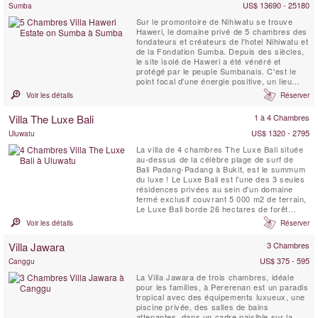
US$ 13690 - 25180
Sumba
Sur le promontoire de Nihiwatu se trouve
Haweri, le domaine privé de 5 chambres des
fondateurs et créateurs de l'hotel Nihiwatu et
de la Fondation Sumba. Depuis des siècles,
le site isolé de Haweri a été vénéré et
protégé par le peuple Sumbanais. C'est le
point focal d'une énergie positive, un lieu
d'une beauté exceptionnelle qui est entouré
Voir les détails
Réserver
par la mer et la jungle tropicale vierge, une
villa de retraite parfaite.
Villa The Luxe Bali
1 à 4 Chambres
US$ 1320 - 2795
Uluwatu
La villa de 4 chambres The Luxe Bali située
au-dessus de la célèbre plage de surf de
Bali Padang-Padang à Bukit, est le summum
du luxe ! Le Luxe Bali est l'une des 3 seules
résidences privées au sein d'un domaine
fermé exclusif couvrant 5 000 m2 de terrain,
Le Luxe Bali borde 26 hectares de forêt
vierge. Perchée sur l'un des meilleurs
Voir les détails
Réserver
emplacements au sommet d'une falaise de
Bali, la villa offre une vue imprenable sur le
Villa Jawara
3 Chambres
spot de surf et les plages en contrebas, le
littoral...
US$ 375 - 595
Canggu
La Villa Jawara de trois chambres, idéale
pour les familles, à Pererenan est un paradis
tropical avec des équipements luxueux, une
piscine privée, des salles de bains
attenantes, dans un cadre paisible sur la