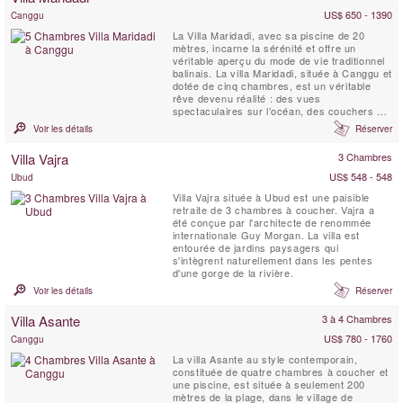
boutiques et de la plage, les...
US$ 650 - 1390
Canggu
La Villa Maridadi, avec sa piscine de 20
mètres, incarne la sérénité et offre un
véritable aperçu du mode de vie traditionnel
balinais. La villa Maridadi, située à Canggu et
dotée de cinq chambres, est un véritable
rêve devenu réalité : des vues
spectaculaires sur l’océan, des couchers de
soleil à couper le souffle et une vie luxueuse
Voir les détails
Réserver
en plein air au milieu de rizières verdoyantes
et de palmiers bruissant dans la brise. La
Villa Vajra
3 Chambres
Villa Maridadi se trouve à quelques ...
US$ 548 - 548
Ubud
Villa Vajra située à Ubud est une paisible
retraite de 3 chambres à coucher. Vajra a
été conçue par l'architecte de renommée
internationale Guy Morgan. La villa est
entourée de jardins paysagers qui
s'intègrent naturellement dans les pentes
d'une gorge de la rivière.
Voir les détails
Réserver
Villa Asante
3 à 4 Chambres
US$ 780 - 1760
Canggu
La villa Asante au style contemporain,
constituée de quatre chambres à coucher et
une piscine, est située à seulement 200
mètres de la plage, dans le village de