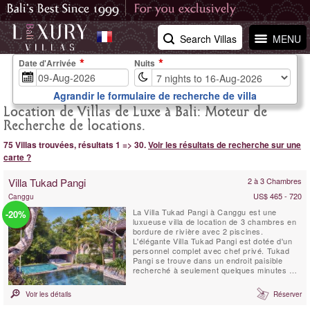
Search Villas
MENU
Date d'Arrivée
Nuits
Agrandir le formulaire de recherche de villa
Location de Villas de Luxe à Bali: Moteur de
Recherche de locations.
75 Villas trouvées, résultats 1 => 30.
Voir les résultats de recherche sur une
carte ?
Villa Tukad Pangi
2 à 3 Chambres
US$ 465 - 720
Canggu
La Villa Tukad Pangi à Canggu est une
-20%
luxueuse villa de location de 3 chambres en
bordure de rivière avec 2 piscines.
L'élégante Villa Tukad Pangi est dotée d'un
personnel complet avec chef privé. Tukad
Pangi se trouve dans un endroit paisible
recherché à seulement quelques minutes en
voiture des cafés, restaurants et plages à la
mode de Pererenan. La Villa Tukad Pangi,
Voir les détails
Réserver
respectueuse de l'environnement, n'est pas
une villa balinaise moyenne. Parue dans la