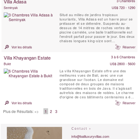
Villa Adasa
3 Chambres
magnifiques jardins tropicaux et plans d'eau.
US$ 720 - 1290
Seminyak
Situé au milieu de jardins tropicaux
luxuriants, Villa Adasa est un havre pour se
prélasser et se détendre. Suspendu au-
dessus de 14 mètres de roches vertes de
piscine carrelée, une balle traditionnelle est
l'endroit parfait pour passer le jour. Ses deux
chaises longues king-size sont
généreusement ornés de coussins, idéal
Voir les détails
Réserver
pour un massage ou un déjeuner ou un dîner
pour deux. A proximité d'une terrasse sur le
Villa Khayangan Estate
3 à 6 Chambres
toit offre une retraite privée de soleil
tranquille ou ...
US$ 2800 - 5600
Bukit
La villa Khayangan Estate offre une des
meilleures vues de Bali, avec une vue
grandiose sur l'océan. Le domaine est
composé de deux groupes de maisons
traditionnelles en bois de Java. Il s'agissait
autrefois des maisons de nobles. Le charme
d'origine de ces bâtiments centenaires a été
conservé.
Voir les détails
Réserver
Plus de Résultats: =>
1
2
3
Contact »
info@baliluxuryvillas.com