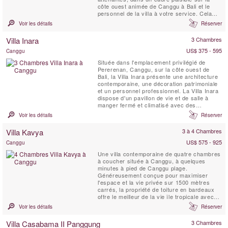
côte ouest animée de Canggu à Bali et le
personnel de la villa à votre service. Cela
pourrait être votre villa de luxe parfaite à Bali
Voir les détails
Réserver
! Le nom Jawara signifie « Aimer la paix ».
Villa Inara
3 Chambres
US$ 375 - 595
Canggu
Située dans l'emplacement privilégié de
Pererenan, Canggu, sur la côte ouest de
Bali, la Villa Inara présente une architecture
contemporaine, une décoration patrimoniale
et un personnel professionnel. La Villa Inara
dispose d'un pavillon de vie et de salle à
manger fermé et climatisé avec des
systèmes de divertissement, de nombreux
Voir les détails
Réserver
sièges et une cuisine, ainsi que trois
chambres doubles séparées avec salle de
Villa Kavya
3 à 4 Chambres
bains privative et vérandas extérieures
autour de la ...
US$ 575 - 925
Canggu
Une villa contemporaine de quatre chambres
à coucher située à Canggu, à quelques
minutes à pied de Canggu plage.
Généreusement conçue pour maximiser
l'espace et la vie privée sur 1500 mètres
carrés, la propriété de toiture en bardeaux
offre le meilleur de la vie île tropicale avec
tout le confort matériel.
Voir les détails
Réserver
Villa Casabama II Panggung
3 Chambres