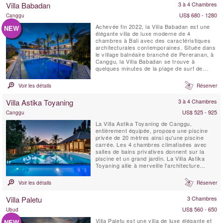
Villa Babadan
3 à 4 Chambres
revue ...
US$ 680 - 1280
Canggu
Achevée fin 2022, la Villa Babadan est une
NEW
élégante villa de luxe moderne de 4
chambres à Bali avec des caractéristiques
architecturales contemporaines. Située dans
le village balnéaire branché de Pereranan, à
Canggu, la Villa Babadan se trouve à
quelques minutes de la plage de surf de
Pantai Lima. Avec des intérieurs chics
dignes d'un magazine, rehaussés par
Voir les détails
Réserver
beaucoup de lumière naturelle, la Villa
Babadan est située dans un emplacement
Villa Astika Toyaning
3 à 4 Chambres
très recherché à Canggu....
US$ 525 - 925
Canggu
La Villa Astika Toyaning de Canggu,
entièrement équipée, propose une piscine
privée de 20 mètres ainsi qu'une piscine
carrée. Les 4 chambres climatisées avec
salles de bains privatives donnent sur la
piscine et un grand jardin. La Villa Astika
Toyaning allie à merveille l'architecture
balinaise traditionnelle au design moderne et
offre la retraite idéale pour les grandes
Voir les détails
Réserver
familles ou les groupes d'amis. Elle se
trouve à seulement 5 minutes en voiture de
Villa Paletu
3 Chambres
la célèbre plage...
US$ 560 - 650
Ubud
Villa Paletu est une villa de luxe élégante et
NEW