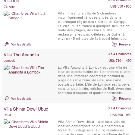
Villa Inti
un sentiment d'abri et d'intimité face à
l'agitation ...
US$ 550 - 935
Canggu
Villa Inti est une villa de 5 chambres
magnifiquement rénovée située dans la
pittoresque région des rizières de Canggu.
La Villa Inti se trouve à quelques minutes de
route des plages, des bars et des
restaurants les plus célèbres de Bali et à
environ 45 minutes de l'aéroport international
de Bali. Offrant des vues spectaculaires sur
Voir les détails
Réserver
les rizières en terrasses verdoyantes, elle
permet de découvrir le vrai Bali tout en
Villa The Anandita
3 à 4 Chambres
bénéficiant d'une intimité totale par rapport
aux ...
US$ 710 - 1490
Lombok
La Villa Anandita à Lombok est une villa de
location spectaculaire de 4 chambres située
dans une immense cocoteraie bordant la
plage de sable blanc de Sira, une carte
postale parfaite. L'île de Lombok est la belle,
mais un peu timide, voisine de Bali. Avec des
hectares d'espace et quatre charmants
pavillons de chambres, la Villa Anandita est
Voir les détails
Réserver
idéale pour les familles ou les groupes
d'amis à la recherche de vacances loin de
Villa Shinta Dewi Ubud
3 à 4 Chambres
tout dans un magnifique endroit insulaire
tropical ...
US$ 390 - 950
Ubud
Villa Shinta Dewi Ubud - une belle villa de
location contemporaine de 4 chambres à
l'orée d'un village rural à cinq minutes en
voiture du cœur culturel et artistique de Bali.