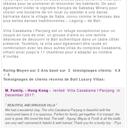
idéales pour se promener et rencontrer les habitants. On peut
également visiter le vignoble français de Sababay Winery pour
choisir une bouteille de vin local ou assister à une danse
balinaise dans le village de Saba, connu comme le berceau des
plus belles danses traditionnelles « Legong » de Bali.
Villa Casabama I Panjang est un refuge exceptionnel pour un
couple en lune de miel, un groupe d’amis ou une famille
désireuse de découvrir le Bali authentique dans un cadre côtier
préservé. Toutefois, la villa peut également être louée en
combinaison avec les deux autres villas du complexe Casabama,
offrant ainsi jusqu’à 11 chambres pour s’adapter au nombre
d’invités.
Rating Moyen sur 3 Ans basé sur
2
témoignages clients:
4.9
/
5
Témoignages de clients récents de Bali Luxury Villas:
M. Family. - Hong Kong -
rented
Villa Casabama I Panjang
in
December 2017:
"
"
BEAUTIFUL AND SPACIOUS VILLA
We had a wonderful stay. The villa Casabama Panjang is beautiful with the
manicured lawns & it is spacious. Perfect for family get together. It is tranquil, the
pool is great. We loved the food. The staff - Agung, Wayan & Ponik & all the staffs
are very well mannered & helpful & well trained. Thank you for a lovely trip. - Piya