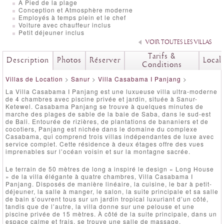
A Pied de la plage
Conception et Atmosphère moderne
Employés à temps plein et le chef
Voiture avec chauffeur inclus
Petit déjeuner inclus
VOIR TOUTES LES VILLAS
Tarifs &
Description
Photos
Réserver
Local
Conditions
Villas de Location
>
Sanur
>
Villa Casabama I Panjang
>
La Villa Casabama I Panjang est une luxueuse villa ultra-moderne
de 4 chambres avec piscine privée et jardin, située à Sanur-
Ketewel. Casabama Panjang se trouve à quelques minutes de
marche des plages de sable de la baie de Saba, dans le sud-est
de Bali. Entourée de rizières, de plantations de bananiers et de
cocotiers, Panjang est nichée dans le domaine du complexe
Casabama, qui comprend trois villas indépendantes de luxe avec
service complet. Cette résidence à deux étages offre des vues
imprenables sur l’océan voisin et sur la montagne sacrée.
Le terrain de 50 mètres de long a inspiré le design « Long House
» de la villa élégante à quatre chambres, Villa Casabama I
Panjang. Disposés de manière linéaire, la cuisine, le bar à petit-
déjeuner, la salle à manger, le salon, la suite principale et sa salle
de bain s’ouvrent tous sur un jardin tropical luxuriant d’un côté,
tandis que de l’autre, la villa donne sur une pelouse et une
piscine privée de 15 mètres. À côté de la suite principale, dans un
espace calme et frais, se trouve une salle de massage.