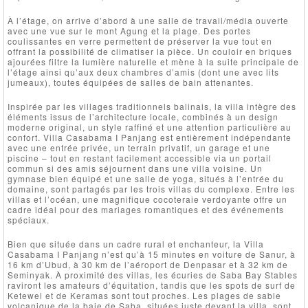
À l’étage, on arrive d’abord à une salle de travail/média ouverte
avec une vue sur le mont Agung et la plage. Des portes
coulissantes en verre permettent de préserver la vue tout en
offrant la possibilité de climatiser la pièce. Un couloir en briques
ajourées filtre la lumière naturelle et mène à la suite principale de
l’étage ainsi qu’aux deux chambres d’amis (dont une avec lits
jumeaux), toutes équipées de salles de bain attenantes.
Inspirée par les villages traditionnels balinais, la villa intègre des
éléments issus de l’architecture locale, combinés à un design
moderne original, un style raffiné et une attention particulière au
confort. Villa Casabama I Panjang est entièrement indépendante
avec une entrée privée, un terrain privatif, un garage et une
piscine – tout en restant facilement accessible via un portail
commun si des amis séjournent dans une villa voisine. Un
gymnase bien équipé et une salle de yoga, situés à l’entrée du
domaine, sont partagés par les trois villas du complexe. Entre les
villas et l’océan, une magnifique cocoteraie verdoyante offre un
cadre idéal pour des mariages romantiques et des événements
spéciaux.
Bien que située dans un cadre rural et enchanteur, la Villa
Casabama I Panjang n’est qu’à 15 minutes en voiture de Sanur, à
16 km d’Ubud, à 30 km de l’aéroport de Denpasar et à 32 km de
Seminyak. À proximité des villas, les écuries de Saba Bay Stables
raviront les amateurs d’équitation, tandis que les spots de surf de
Ketewel et de Keramas sont tout proches. Les plages de sable
volcanique de la baie de Saba, situées juste devant la villa, sont