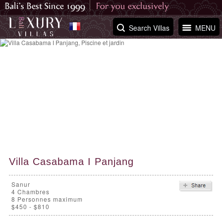
Search Villas
MENU
Villa Casabama I Panjang
Sanur
4
Chambres
8 Personnes maximum
$450 - $810