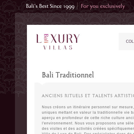
COL
Bali Traditionnel
ANCIENS RITUELS ET TALENTS ARTIST
Nous créons un itinéraire personnel sur mesure
uniques mettant en valeur la traditionnelle vie b
aperçu en profondeur de cette riche culture anc
l'environnement. Nous vous proposons une sélec
des visites et des activités créées spécifiquemen