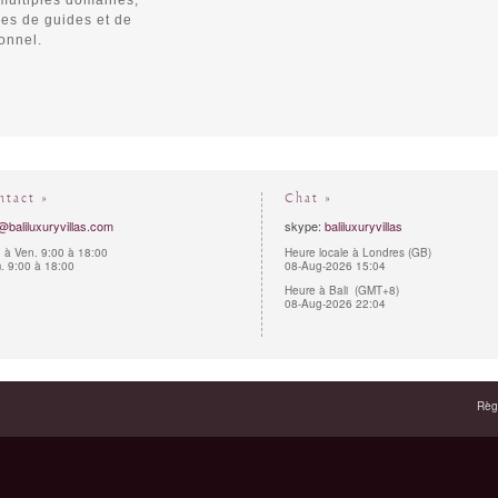
 multiples domaines,
ôles de guides et de
onnel.
ntact »
Chat »
@baliluxuryvillas.com
skype:
baliluxuryvillas
 à Ven. 9:00 à 18:00
Heure locale à Londres (GB)
 9:00 à 18:00
08-Aug-2026 15:04
Heure à Bali (GMT+8)
08-Aug-2026 22:04
Règl