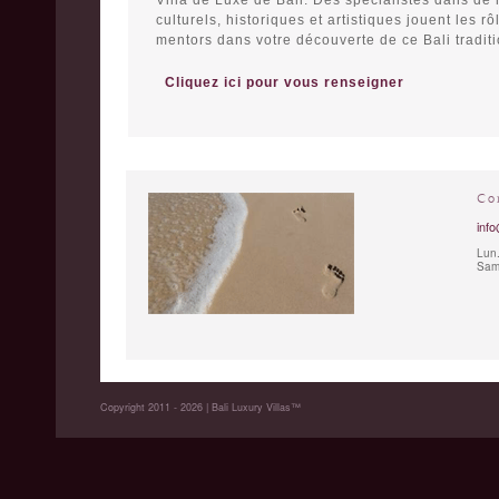
Villa de Luxe de Bali. Des spécialistes dans de
culturels, historiques et artistiques jouent les r
mentors dans votre découverte de ce Bali traditi
Cliquez ici pour vous renseigner
Co
info
Lun.
Sam.
Copyright 2011 - 2026 | Bali Luxury Villas™