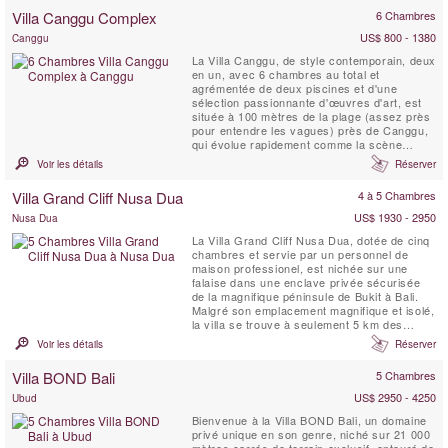
à la plage. C'est un lieu idéal pour que les...
Villa Canggu Complex
6 Chambres
US$ 800 - 1380
Canggu
La Villa Canggu, de style contemporain, deux
en un, avec 6 chambres au total et
agrémentée de deux piscines et d'une
sélection passionnante d'œuvres d'art, est
située à 100 mètres de la plage (assez près
pour entendre les vagues) près de Canggu,
qui évolue rapidement comme la scène
balnéaire la plus branchée de Bali. Le
Voir les détails
Réserver
complexe Villa Canggu est divisé en deux
résidences distinctes qui peuvent être
Villa Grand Cliff Nusa Dua
4 à 5 Chambres
louées conjointement ou indépendamment :
la Villa Canggu Sud de ...
US$ 1930 - 2950
Nusa Dua
La Villa Grand Cliff Nusa Dua, dotée de cinq
chambres et servie par un personnel de
maison professionel, est nichée sur une
falaise dans une enclave privée sécurisée
de la magnifique péninsule de Bukit à Bali.
Malgré son emplacement magnifique et isolé,
la villa se trouve à seulement 5 km des
commerces, des restaurants, du golf et des
Voir les détails
Réserver
activités nautiques de Nusa Dua, qui sont
tous facilement accessibles grâce à la
Villa BOND Bali
5 Chambres
voiture et au chauffeur gratuits de la villa.
Cette ...
US$ 2950 - 4250
Ubud
Bienvenue à la Villa BOND Bali, un domaine
privé unique en son genre, niché sur 21 000