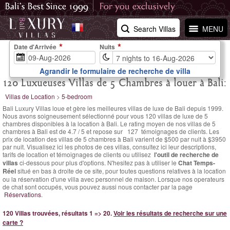
Search Villas
MENU
Date d'Arrivée
Nuits
Agrandir le formulaire de recherche de villa
120 Luxueuses Villas de 5 Chambres à louer à Bali:
Villas de Location
>
5-bedroom
Bali Luxury Villas loue et gère les meilleures villas de luxe de Bali depuis 1999.
Nous avons soigneusement sélectionné pour vous 120 villas de luxe de 5
chambres disponibles à la location à Bali. Le
rating moyen de nos villas de 5
chambres à Bali est de
4.7
/
5
et repose sur
127
témoignages de clients.
Les
prix de location des villas de 5 chambres à Bali varient
de $500 par nuit
à $3950
par nuit. Visualisez ici les photos de ces villas, consultez ici leur descriptions,
tarifs de location et témoignages de clients ou utilisez
l'outil de recherche de
villas
ci-dessous pour plus d'options. N'hesitez pas à utiliser le
Chat Temps-
Réel
situé en bas à droite de ce site, pour toutes questions relatives à la location
ou la réservation d'une villa avec personnel de maison. Lorsque nos operateurs
de chat sont occupés, vous pouvez aussi nous contacter par la page
Réservations
.
120 Villas trouvées, résultats 1 => 20.
Voir les résultats de recherche sur une
carte ?