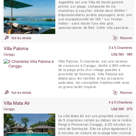
Jagaditha est une Villa de haute gamme
privée, sur plage, composée de six
chambres à coucher, située dans 4000m ²
d’époustouflants jardins paysagers avec une
vue exceptionnelle de 180 ° sur l'océan
Indien - sans doute l'une des plus
spectaculaires de Bali. Cette villa spacieuse,
conçue pour le partage est un lieu idyllique
pour les réunions de famille et les
Voir les détails
Réserver
rencontres. Que vous soyez 2 ou 12, notre
personnel charmant et attentionné
Villa Paloma
3 à 5 Chambres
s'occupera de tous vos besoins.
US$ 560 - 985
Canggu
Villa Paloma, 5 chambres, est une location
de vacances à Canggu, blottie à 800 mètres
de la plage près d'un village paisible à
proximité de Seminyak. Villa Paloma est
idéale pour les familles et les occasions
spéciales, de conception traditionnelle avec
un grand jardin tropical.
Voir les détails
Réserver
Villa Mata Air
4 à 5 Chambres
US$ 595 - 975
Canggu
La villa Mata Air est une propriété moderne
de 5 chambres nichée au détour de la rivière
Pangi à Pererenan-Canggu, à 25 minutes au
nord de Seminyak. Elle se situe également à
5 minutes en voiture de la plage bien connue