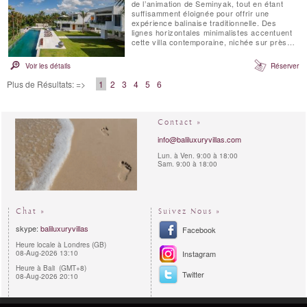
de l’animation de Seminyak, tout en étant
suffisamment éloignée pour offrir une
expérience balinaise traditionnelle. Des
lignes horizontales minimalistes accentuent
cette villa contemporaine, nichée sur près
d’un hectare de jardins tropicaux bordés de
palmiers, avec une vue imprenable sur les
Voir les détails
Réserver
rizières en terrasses. Aucun détail n’a été
négligé – chaque meuble a été ...
Plus de Résultats: =>
1
2
3
4
5
6
Contact »
info@baliluxuryvillas.com
Lun. à Ven. 9:00 à 18:00
Sam. 9:00 à 18:00
Chat »
Suivez Nous »
skype:
baliluxuryvillas
Facebook
Heure locale à Londres (GB)
08-Aug-2026 13:10
Instagram
Heure à Bali (GMT+8)
Twitter
08-Aug-2026 20:10