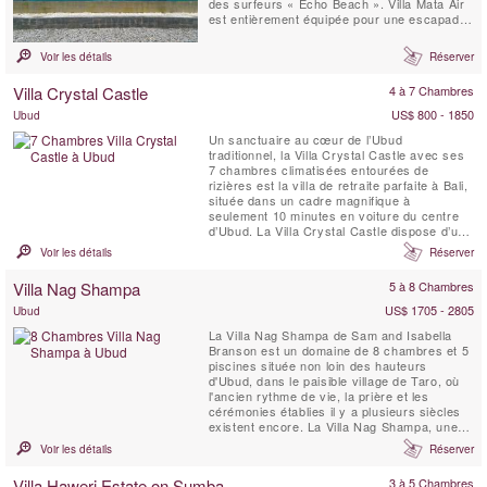
des surfeurs « Echo Beach ». Villa Mata Air
est entièrement équipée pour une escapade
de luxe sur une île tropicale ; elle allie le
style balinais ouvert avec celui de la vie
Voir les détails
Réserver
occidentale contemporaine.
Villa Crystal Castle
4 à 7 Chambres
US$ 800 - 1850
Ubud
Un sanctuaire au cœur de l’Ubud
traditionnel, la Villa Crystal Castle avec ses
7 chambres climatisées entourées de
rizières est la villa de retraite parfaite à Bali,
située dans un cadre magnifique à
seulement 10 minutes en voiture du centre
d’Ubud. La Villa Crystal Castle dispose d’une
grande piscine de 18 x 5 mètres de taille
Voir les détails
Réserver
comparable à celle d’un complexe hôtelier,
d’un grand Yoga Shala, d’un Pavillon de
Villa Nag Shampa
5 à 8 Chambres
Soins Spa, le tout niché dans un vaste jardin
...
US$ 1705 - 2805
Ubud
La Villa Nag Shampa de Sam and Isabella
Branson est un domaine de 8 chambres et 5
piscines située non loin des hauteurs
d'Ubud, dans le paisible village de Taro, où
l'ancien rythme de vie, la prière et les
cérémonies établies il y a plusieurs siècles
existent encore. La Villa Nag Shampa, une
villa de retraite privée, offre une architecture
Voir les détails
Réserver
javanaise traditionnelle de style Joglo,
mélangée à des éléments contemporains, un
Villa Haweri Estate on Sumba
3 à 5 Chambres