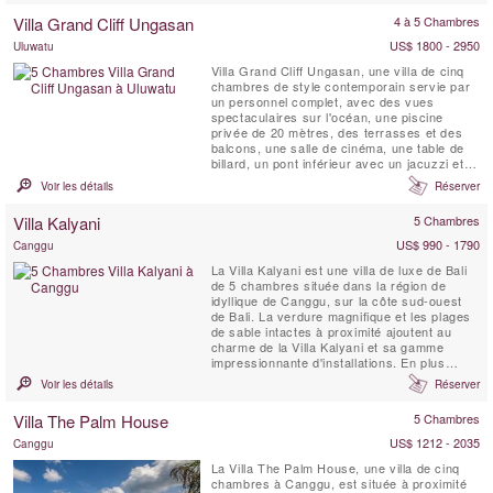
l’intimité personnelle. Profitez d’un dîner
Villa Grand Cliff Ungasan
4 à 5 Chambres
raffiné préparé par notre chef ...
US$ 1800 - 2950
Uluwatu
Villa Grand Cliff Ungasan, une villa de cinq
chambres de style contemporain servie par
un personnel complet, avec des vues
spectaculaires sur l'océan, une piscine
privée de 20 mètres, des terrasses et des
balcons, une salle de cinéma, une table de
billard, un pont inférieur avec un jacuzzi et
un belvédère de relaxation . Cette villa
Voir les détails
Réserver
exceptionnelle à Bali est située dans
l'enceinte d'un complexe de luxe au sommet
Villa Kalyani
5 Chambres
d'une falaise sur la spectaculaire péninsule
de Bukit. Ici,...
US$ 990 - 1790
Canggu
La Villa Kalyani est une villa de luxe de Bali
de 5 chambres située dans la région de
idyllique de Canggu, sur la côte sud-ouest
de Bali. La verdure magnifique et les plages
de sable intactes à proximité ajoutent au
charme de la Villa Kalyani et sa gamme
impressionnante d'installations. En plus
d'être une promenade raisonnable de la
Voir les détails
Réserver
plage, elle dispose commodités comme une
salle privée de télévision avec écran de
Villa The Palm House
5 Chambres
projection, des enceintes extérieures, une
cabine de DJ ...
US$ 1212 - 2035
Canggu
La Villa The Palm House, une villa de cinq
chambres à Canggu, est située à proximité