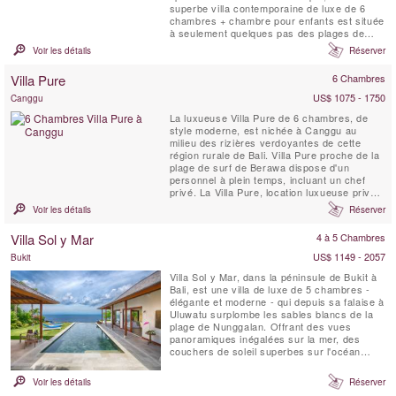
superbe villa contemporaine de luxe de 6
chambres + chambre pour enfants est située
à seulement quelques pas des plages de
sable de Berawa Beach à Canggu. La Villa
Voir les détails
Réserver
Zambala constitue un nouvel ajout locatif
dynamique à ce Bali village en bord de mer.
Villa Pure
6 Chambres
Parfait pour les familles ou les groupes
d'amis qui aiment ...
US$ 1075 - 1750
Canggu
La luxueuse Villa Pure de 6 chambres, de
style moderne, est nichée à Canggu au
milieu des rizières verdoyantes de cette
région rurale de Bali. Villa Pure proche de la
plage de surf de Berawa dispose d'un
personnel à plein temps, incluant un chef
privé. La Villa Pure, location luxueuse privée,
dispose de grands jardins tropicaux, d'une
Voir les détails
Réserver
piscine de 15 mètres avec une grande
pergola ombragée, d'une cuisine entièrement
Villa Sol y Mar
4 à 5 Chambres
équipée, de chambres spacieuses et
confortablement ...
US$ 1149 - 2057
Bukit
Villa Sol y Mar, dans la péninsule de Bukit à
Bali, est une villa de luxe de 5 chambres -
élégante et moderne - qui depuis sa falaise à
Uluwatu surplombe les sables blancs de la
plage de Nunggalan. Offrant des vues
panoramiques inégalées sur la mer, des
couchers de soleil superbes sur l'océan
Indien, et la nuit une magnifique Voûte
céleste. Le design simple et chic de Villa Sol
Voir les détails
Réserver
y Mar offre un sejour confortable et luxueux