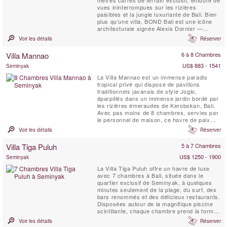
mètres carrés de terrain exclusif, entouré de
vues ininterrompues sur les rizières
paisibles et la jungle luxuriante de Bali. Bien
plus qu’une villa, BOND Bali est une icône
architecturale signée Alexis Dornier —
conçue pour éveiller les sens et vous
Voir les détails
Réserver
ramener à la sérénité. L’expérience se
déploie à travers 5 chambres soigneusement
Villa Mannao
6 à 8 Chambres
conçues, un jardin de 5 000 m², des ...
US$ 883 - 1541
Seminyak
La Villa Mannao est un immense paradis
tropical privé qui dispose de pavillons
traditionnels javanais de style Joglo,
éparpillés dans un immense jardin bordé par
les rizières émeraudes de Kerobokan, Bali.
Avec pas moins de 8 chambres, servies par
le personnel de maison, ce havre de paix
pour les vacances est conçu pour des
Voir les détails
Réserver
familles nombreuses ou des groupes d'amis,
qui veulent séjourner dans un endroit isolé et
Villa Tiga Puluh
5 à 7 Chambres
calme, tout en restant proche de la
destination touristique ...
US$ 1250 - 1900
Seminyak
La Villa Tiga Puluh offre un havre de luxe
avec 7 chambres à Bali, située dans le
quartier exclusif de Seminyak, à quelques
minutes seulement de la plage, du surf, des
bars renommés et des délicieux restaurants.
Disposées autour de la magnifique piscine
scintillante, chaque chambre prend la forme
d’un bungalow privé, offrant ainsi un équilibre
Voir les détails
Réserver
parfait entre les moments partagés et