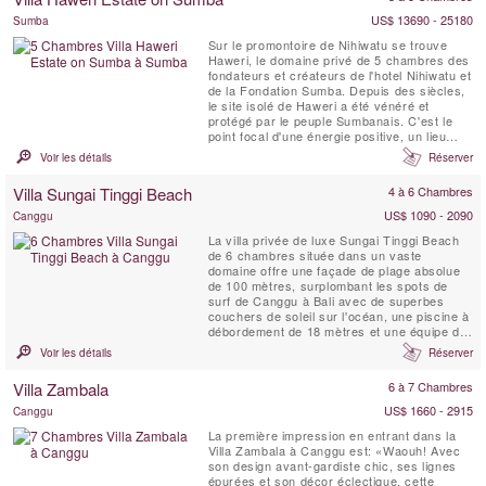
personnel dévoué à plein temps et un chef ...
US$ 13690 - 25180
Sumba
Sur le promontoire de Nihiwatu se trouve
Haweri, le domaine privé de 5 chambres des
fondateurs et créateurs de l'hotel Nihiwatu et
de la Fondation Sumba. Depuis des siècles,
le site isolé de Haweri a été vénéré et
protégé par le peuple Sumbanais. C'est le
point focal d'une énergie positive, un lieu
d'une beauté exceptionnelle qui est entouré
Voir les détails
Réserver
par la mer et la jungle tropicale vierge, une
villa de retraite parfaite.
Villa Sungai Tinggi Beach
4 à 6 Chambres
US$ 1090 - 2090
Canggu
La villa privée de luxe Sungai Tinggi Beach
de 6 chambres située dans un vaste
domaine offre une façade de plage absolue
de 100 mètres, surplombant les spots de
surf de Canggu à Bali avec de superbes
couchers de soleil sur l'océan, une piscine à
débordement de 18 mètres et une équipe de
personnel professionnel pour choyer les
Voir les détails
Réserver
clients de la villa. Les propriétés comme la
Sungai Tinggi Beach Villa sont rares. La
Villa Zambala
6 à 7 Chambres
Sungai Tinggi Beach Villa peut également
être louée en ...
US$ 1660 - 2915
Canggu
La première impression en entrant dans la
Villa Zambala à Canggu est: «Waouh! Avec
son design avant-gardiste chic, ses lignes
épurées et son décor éclectique, cette