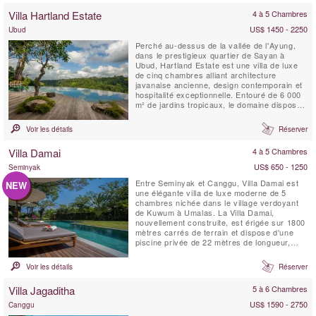
Villa Hartland Estate
4 à 5 Chambres
US$ 1450 - 2250
Ubud
Perché au-dessus de la vallée de l'Ayung,
dans le prestigieux quartier de Sayan à
Ubud, Hartland Estate est une villa de luxe
de cinq chambres alliant architecture
javanaise ancienne, design contemporain et
hospitalité exceptionnelle. Entouré de 6 000
m² de jardins tropicaux, le domaine dispose
d'une spectaculaire piscine à débordement
d'eau salée de 26 mètres alimentée par une
Voir les détails
Réserver
source naturelle, de vues panoramiques sur
la vallée, d'installations dédiées au ...
Villa Damai
4 à 5 Chambres
US$ 650 - 1250
Seminyak
Entre Seminyak et Canggu, Villa Damai est
NEW
une élégante villa de luxe moderne de 5
chambres nichée dans le village verdoyant
de Kuwum à Umalas. La Villa Damai,
nouvellement construite, est érigée sur 1800
mètres carrés de terrain et dispose d'une
piscine privée de 22 mètres de longueur,
intégrée dans une pelouse spacieuse. Elle
est entourée de jardins tropicaux
Voir les détails
Réserver
surplombant des champs de riz naturels.
Cette idyllique villa balinaise est servie par
Villa Jagaditha
5 à 6 Chambres
du personnel de maison...
US$ 1590 - 2750
Canggu