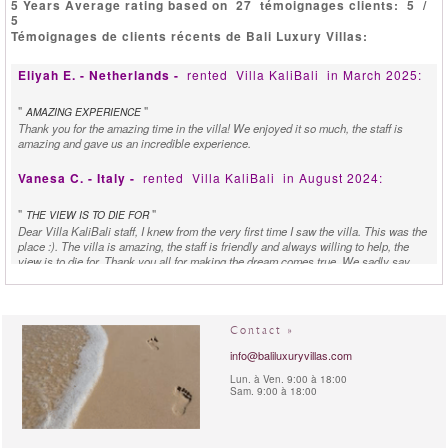
5 Years Average rating based on
27
témoignages clients:
5
/
5
Témoignages de clients récents de Bali Luxury Villas:
Eliyah E. - Netherlands -
rented
Villa KaliBali
in March 2025:
"
"
AMAZING EXPERIENCE
Thank you for the amazing time in the villa! We enjoyed it so much, the staff is
amazing and gave us an incredible experience.
Vanesa C. - Italy -
rented
Villa KaliBali
in August 2024:
"
"
THE VIEW IS TO DIE FOR
Dear Villa KaliBali staff, I knew from the very first time I saw the villa. This was the
place :). The villa is amazing, the staff is friendly and always willing to help, the
view is to die for. Thank you all for making the dream comes true. We sadly say
good-bay to this paradise hoping to come back and meet this fabulous team again.
Sven Van Der H. - Netherlands -
rented
Villa KaliBali
in
November 2023:
Contact »
info@baliluxuryvillas.com
"
"
CLIMAX WAS AT KALI BALI
We had an amazing month in Bali for our honeymoon but the climax was at Kali
Lun. à Ven. 9:00 à 18:00
Sam. 9:00 à 18:00
Bali. Was the best time ever. We had a mini reunion with our family (The Brays)
here and it made it extra special. Biggest highlight of our stay here is the amazing
staff Adi and Team are exceptional!!! the service was spectacular, the food was
amazing. Dewa made us an amazing lobster and prawns last dinner. That we will