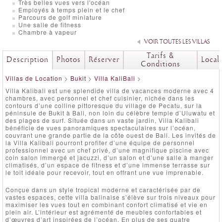
Très belles vues vers l'océan
Employés à temps plein et le chef
Parcours de golf miniature
Une salle de fitness
Chambre à vapeur
VOIR TOUTES LES VILLAS
Tarifs &
Description
Photos
Réserver
Local
Conditions
Villas de Location
>
Bukit
>
Villa KaliBali
>
Villa Kalibali est une splendide villa de vacances moderne avec 4
chambres, avec personnel et chef cuisinier, nichée dans les
contours d’une colline pittoresque du village de Pecatu, sur la
péninsule de Bukit à Bali, non loin du célèbre temple d’Uluwatu et
des plages de surf. Située dans un vaste jardin, Villa Kalibali
bénéficie de vues panoramiques spectaculaires sur l’océan,
couvrant une grande partie de la côte ouest de Bali. Les invités de
la Villa Kalibali pourront profiter d’une équipe de personnel
professionnel avec un chef privé, d’une magnifique piscine avec
coin salon immergé et jacuzzi, d’un salon et d’une salle à manger
climatisés, d’un espace de fitness et d’une immense terrasse sur
le toit idéale pour recevoir, tout en offrant une vue imprenable.
Conçue dans un style tropical moderne et caractérisée par de
vastes espaces, cette villa balinaise s’élève sur trois niveaux pour
maximiser les vues tout en combinant confort climatisé et vie en
plein air. L’intérieur est agrémenté de meubles confortables et
d’œuvres d’art inspirées de l’océan. En plus de ses quatre