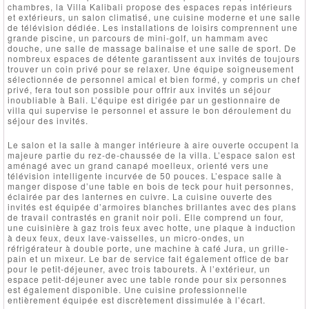
chambres, la Villa Kalibali propose des espaces repas intérieurs
et extérieurs, un salon climatisé, une cuisine moderne et une salle
de télévision dédiée. Les installations de loisirs comprennent une
grande piscine, un parcours de mini-golf, un hammam avec
douche, une salle de massage balinaise et une salle de sport. De
nombreux espaces de détente garantissent aux invités de toujours
trouver un coin privé pour se relaxer. Une équipe soigneusement
sélectionnée de personnel amical et bien formé, y compris un chef
privé, fera tout son possible pour offrir aux invités un séjour
inoubliable à Bali. L’équipe est dirigée par un gestionnaire de
villa qui supervise le personnel et assure le bon déroulement du
séjour des invités.
Le salon et la salle à manger intérieure à aire ouverte occupent la
majeure partie du rez-de-chaussée de la villa. L’espace salon est
aménagé avec un grand canapé moelleux, orienté vers une
télévision intelligente incurvée de 50 pouces. L’espace salle à
manger dispose d’une table en bois de teck pour huit personnes,
éclairée par des lanternes en cuivre. La cuisine ouverte des
invités est équipée d’armoires blanches brillantes avec des plans
de travail contrastés en granit noir poli. Elle comprend un four,
une cuisinière à gaz trois feux avec hotte, une plaque à induction
à deux feux, deux lave-vaisselles, un micro-ondes, un
réfrigérateur à double porte, une machine à café Jura, un grille-
pain et un mixeur. Le bar de service fait également office de bar
pour le petit-déjeuner, avec trois tabourets. À l’extérieur, un
espace petit-déjeuner avec une table ronde pour six personnes
est également disponible. Une cuisine professionnelle
entièrement équipée est discrètement dissimulée à l’écart.