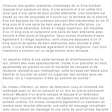
Chacune des quatre chambres climatisées de la Villa Kalibali
dispose d’un parquet en teck, d’une armoire et d’un coffre-fort,
ainsi que d’une salle de bain privée attenante. Une chambre est
située au rez-de-chaussée et s’ouvre sur la terrasse de la piscine.
Elle est équipée de lits jumeaux pouvant être transformés en un lit
king-size et d’une salle de bain avec douche à effet pluie. La
grande suite parentale, située à l’étage supérieur, est meublée
d’un lit king-size et comprend une salle de bain attenante avec
douche à effet pluie et baignoire. Deux autres chambres d’amis,
également à l’étage supérieur, sont chacune équipées d’un lit
king-size et de salles de bain attenantes avec douche à effet
pluie. L’une d’elles dispose également d’une baignoire. Ces trois
chambres s’ouvrent sur un large balcon avec terrasse.
Un escalier mène à une vaste terrasse de divertissement sur le
toit, offrant des vues spectaculaires. Dotée d’un plancher en bois,
agrémentée de plantes en pot et meublée de canapés et de
fauteuils résistants aux intempéries, cette terrasse est idéale pour
admirer le coucher du soleil ou organiser des soirées sous les
étoiles. On a l’impression d’être au sommet du monde !
Au niveau inférieur, un salon de télévision cosy et climatisé est
aménagé avec un sol en parquet et un mur en pierre palimanan
texturé. Meublé d’un grand canapé et équipé d’un téléviseur
intelligent incurvé de 65 pouces, cet espace est parfait pour les
soirées cinéma. Ce niveau comprend également un hammam en
marbre avec douche attenante, une salle de massage climatisée
avec deux tables de massage et une salle de sport privée équipée