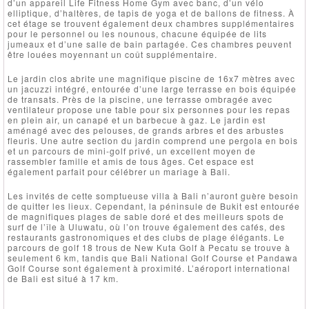
d’un appareil Life Fitness Home Gym avec banc, d’un vélo
elliptique, d’haltères, de tapis de yoga et de ballons de fitness. À
cet étage se trouvent également deux chambres supplémentaires
pour le personnel ou les nounous, chacune équipée de lits
jumeaux et d’une salle de bain partagée. Ces chambres peuvent
être louées moyennant un coût supplémentaire.
Le jardin clos abrite une magnifique piscine de 16x7 mètres avec
un jacuzzi intégré, entourée d’une large terrasse en bois équipée
de transats. Près de la piscine, une terrasse ombragée avec
ventilateur propose une table pour six personnes pour les repas
en plein air, un canapé et un barbecue à gaz. Le jardin est
aménagé avec des pelouses, de grands arbres et des arbustes
fleuris. Une autre section du jardin comprend une pergola en bois
et un parcours de mini-golf privé, un excellent moyen de
rassembler famille et amis de tous âges. Cet espace est
également parfait pour célébrer un mariage à Bali.
Les invités de cette somptueuse villa à Bali n’auront guère besoin
de quitter les lieux. Cependant, la péninsule de Bukit est entourée
de magnifiques plages de sable doré et des meilleurs spots de
surf de l’île à Uluwatu, où l’on trouve également des cafés, des
restaurants gastronomiques et des clubs de plage élégants. Le
parcours de golf 18 trous de New Kuta Golf à Pecatu se trouve à
seulement 6 km, tandis que Bali National Golf Course et Pandawa
Golf Course sont également à proximité. L’aéroport international
de Bali est situé à 17 km.