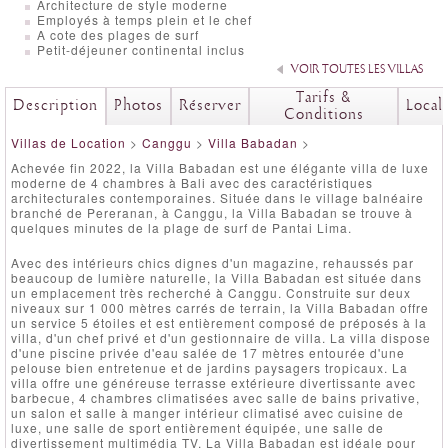
Architecture de style moderne
Employés à temps plein et le chef
A cote des plages de surf
Petit-déjeuner continental inclus
VOIR TOUTES LES VILLAS
Tarifs &
Description
Photos
Réserver
Local
Conditions
Villas de Location
>
Canggu
>
Villa Babadan
>
Achevée fin 2022, la Villa Babadan est une élégante villa de luxe
moderne de 4 chambres à Bali avec des caractéristiques
architecturales contemporaines. Située dans le village balnéaire
branché de Pereranan, à Canggu, la Villa Babadan se trouve à
quelques minutes de la plage de surf de Pantai Lima.
Avec des intérieurs chics dignes d'un magazine, rehaussés par
beaucoup de lumière naturelle, la Villa Babadan est située dans
un emplacement très recherché à Canggu. Construite sur deux
niveaux sur 1 000 mètres carrés de terrain, la Villa Babadan offre
un service 5 étoiles et est entièrement composé de préposés à la
villa, d'un chef privé et d'un gestionnaire de villa. La villa dispose
d'une piscine privée d'eau salée de 17 mètres entourée d'une
pelouse bien entretenue et de jardins paysagers tropicaux. La
villa offre une généreuse terrasse extérieure divertissante avec
barbecue, 4 chambres climatisées avec salle de bains privative,
un salon et salle à manger intérieur climatisé avec cuisine de
luxe, une salle de sport entièrement équipée, une salle de
divertissement multimédia TV. La Villa Babadan est idéale pour