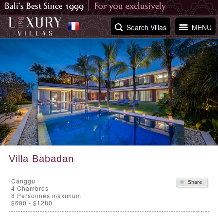
Search Villas
MENU
Villa Babadan
Canggu
4
Chambres
8 Personnes maximum
$680 - $1280