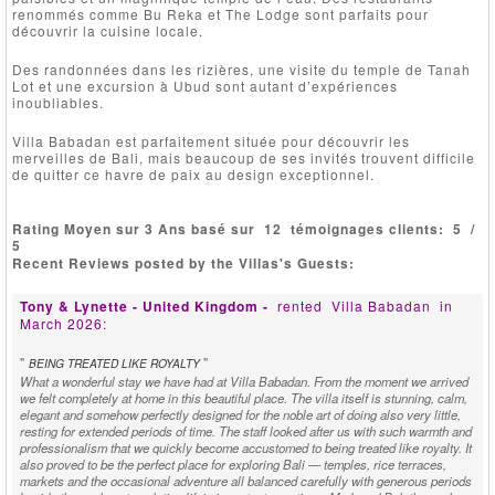
renommés comme Bu Reka et The Lodge sont parfaits pour
découvrir la cuisine locale.
Des randonnées dans les rizières, une visite du temple de Tanah
Lot et une excursion à Ubud sont autant d’expériences
inoubliables.
Villa Babadan est parfaitement située pour découvrir les
merveilles de Bali, mais beaucoup de ses invités trouvent difficile
de quitter ce havre de paix au design exceptionnel.
Rating Moyen sur 3 Ans basé sur
12
témoignages clients:
5
/
5
Recent Reviews posted by the Villas's Guests:
Tony & Lynette - United Kingdom -
rented
Villa Babadan
in
March 2026:
"
"
BEING TREATED LIKE ROYALTY
What a wonderful stay we have had at Villa Babadan. From the moment we arrived
we felt completely at home in this beautiful place. The villa itself is stunning, calm,
elegant and somehow perfectly designed for the noble art of doing also very little,
resting for extended periods of time. The staff looked after us with such warmth and
professionalism that we quickly become accustomed to being treated like royalty. It
also proved to be the perfect place for exploring Bali — temples, rice terraces,
markets and the occasional adventure all balanced carefully with generous periods