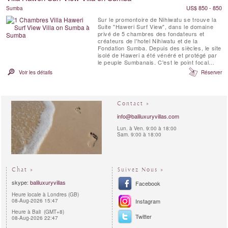
US$ 850 - 850
Sumba
Sur le promontoire de Nihiwatu se trouve la
Suite "Haweri Surf View", dans le domaine
privé de 5 chambres des fondateurs et
créateurs de l'hotel Nihiwatu et de la
Fondation Sumba. Depuis des siècles, le site
isolé de Haweri a été vénéré et protégé par
le peuple Sumbanais. C'est le point focal
d'une énergie positive, un lieu d'une beauté
Voir les détails
Réserver
exceptionnelle qui est entouré par la mer et
la jungle tropicale vierge.
Contact »
info@baliluxuryvillas.com
Lun. à Ven. 9:00 à 18:00
Sam. 9:00 à 18:00
Chat »
Suivez Nous »
skype:
baliluxuryvillas
Facebook
Heure locale à Londres (GB)
08-Aug-2026 15:47
Instagram
Heure à Bali (GMT+8)
Twitter
08-Aug-2026 22:47