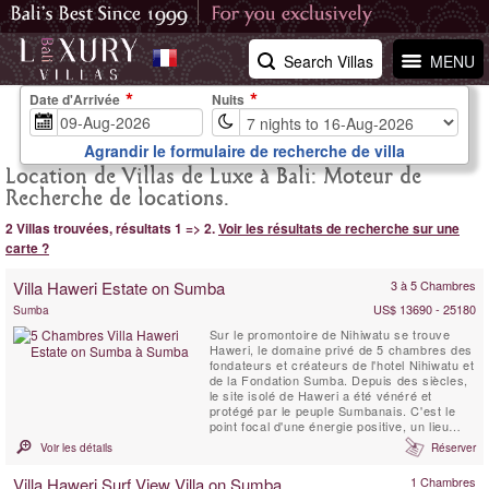
Search Villas
MENU
Date d'Arrivée
Nuits
Agrandir le formulaire de recherche de villa
Location de Villas de Luxe à Bali: Moteur de
Recherche de locations.
2 Villas trouvées, résultats 1 => 2.
Voir les résultats de recherche sur une
carte ?
Villa Haweri Estate on Sumba
3 à 5 Chambres
US$ 13690 - 25180
Sumba
Sur le promontoire de Nihiwatu se trouve
Haweri, le domaine privé de 5 chambres des
fondateurs et créateurs de l'hotel Nihiwatu et
de la Fondation Sumba. Depuis des siècles,
le site isolé de Haweri a été vénéré et
protégé par le peuple Sumbanais. C'est le
point focal d'une énergie positive, un lieu
d'une beauté exceptionnelle qui est entouré
Voir les détails
Réserver
par la mer et la jungle tropicale vierge, une
villa de retraite parfaite.
Villa Haweri Surf View Villa on Sumba
1 Chambres