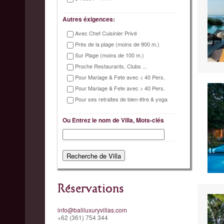
Autres éxigences:
Avec Chef Cuisinier Privé
Près de la plage (moins de 900 m.)
Sur Plage (moins de 100 m.)
Proche Restaurants, Clubs ...
Pour Mariage & Fete avec < 40 Pers.
Pour Mariage & Fete avec > 40 Pers.
Pour ses retraites de bien-être & yoga
Ou Entrez le nom de Villa, Mots-clés
Réservations
info@baliluxuryvillas.com
+62 (361) 754 344