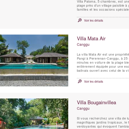
Villa Paloma, 5 chambres, est un
plage près d'un village paisible à
familles et les occasions spéciale
Voir les détails
Villa Mata Air
Canggu
La villa Mata Air est une proprié
Pangi à Pererenan-Canggu, à 25 m
minutes en voiture de la plage bi
entièrement équipée pour une escap
balinais ouvert avec celui de la 
Voir les détails
Villa Bougainvillea
Canggu
Si vous recherchez une villa de l
magnifiques jardins tropicaux, le 
verdoyantes qui évoquent l'ambia