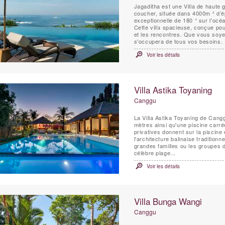
Jagaditha est une Villa de haute
coucher, située dans 4000m ² d’é
exceptionnelle de 180 ° sur l'océa
Cette villa spacieuse, conçue pour
et les rencontres. Que vous soye
s'occupera de tous vos besoins.
Voir les détails
Villa Astika Toyaning
Canggu
La Villa Astika Toyaning de Cang
mètres ainsi qu'une piscine carr
privatives donnent sur la piscine e
l'architecture balinaise traditionn
grandes familles ou les groupes d
célèbre plage...
Voir les détails
Villa Bunga Wangi
Canggu