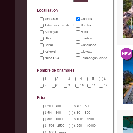
Localisation:
Jimbaran
Canggu
Tabanan - Tanah Lot
Sumba
Seminyak
Bukit
Ubud
Lombok
Sanur
Candidasa
Ketewel
Uluwatu
NEW
Nusa Dua
Lembongan Island
Nombre de Chambres:
1
2
3
4
5
6
7
8
9
10
11
12
Prix:
$ 200 - 400
$ 401 - 500
$ 501 - 600
$ 601 - 800
$ 801 - 1000
$ 1001 - 1500
$ 1501 - 2500
$ 2501 - 10000
$ 10001 - ++++