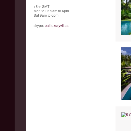
+8hr GMT
Mon to Fri 9am to 6pm
Sat 9am to 6pm
skype:
baliluxuryvillas