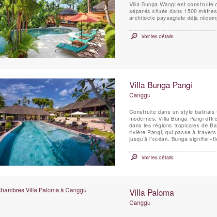
Villa Bunga Wangi est construite d
séparés situés dans 1500 mètres
architecte paysagiste déjà réco
Voir les détails
Villa Bunga Pangi
Canggu
Construite dans un style balinais
modernes, Villa Bunga Pangi offr
dans les régions tropicales de Bal
rivière Pangi, qui passe à travers
jusqu’à l’océan. Bunga signifie «fl
Voir les détails
Villa Paloma
Canggu