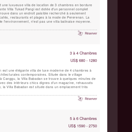
t une luxueuse villa de location de 3 chambres en bordure
gante Villa Tukad Pangi est dotée d'un personnel complet
trouve dans un endroit paisible recherché à seulement
cafés, restaurants et plages à la mode de Pererenan. La
e l'environnement, n'est pas une villa balinaise moyenne.
Réserver
3 à 4 Chambres
US$ 680 - 1280
an est une élégante villa de luxe moderne de 4 chambres à
chitecturales contemporaines. Située dans le village
à Canggu, la Villa Babadan se trouve à quelques minutes de
e, la Villa Babadan est située dans un emplacement très
Réserver
5 à 6 Chambres
US$ 1590 - 2750