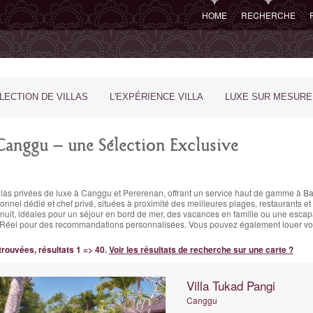
HOME
RECHERCHE
LECTION DE VILLAS
L'EXPÉRIENCE VILLA
LUXE SUR MESURE
 Canggu – une Sélection Exclusive
illas privées de luxe à Canggu et Pererenan, offrant un service haut de gamme à Bal
onnel dédié et chef privé, situées à proximité des meilleures plages, restaurants 
uit, idéales pour un séjour en bord de mer, des vacances en famille ou une escapa
ps-Réel pour des recommandations personnalisées. Vous pouvez également louer vot
 trouvées, résultats 1 => 40.
Voir les résultats de recherche sur une carte ?
Villa Tukad Pangi
Canggu