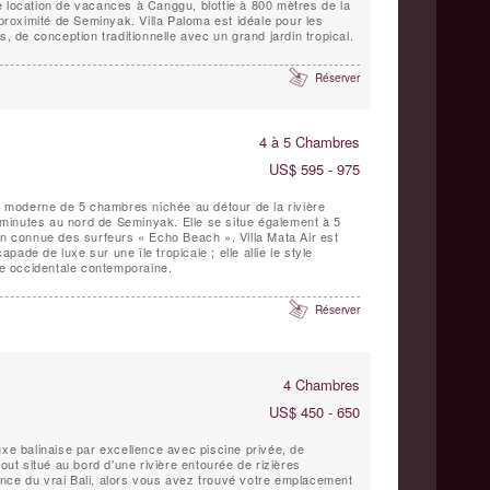
e location de vacances à Canggu, blottie à 800 mètres de la
 proximité de Seminyak. Villa Paloma est idéale pour les
s, de conception traditionnelle avec un grand jardin tropical.
Réserver
4 à 5 Chambres
US$ 595 - 975
té moderne de 5 chambres nichée au détour de la rivière
inutes au nord de Seminyak. Elle se situe également à 5
en connue des surfeurs « Echo Beach ». Villa Mata Air est
ade de luxe sur une île tropicale ; elle allie le style
vie occidentale contemporaine.
Réserver
4 Chambres
US$ 450 - 650
uxe balinaise par excellence avec piscine privée, de
tout situé au bord d'une rivière entourée de rizières
nce du vrai Bali, alors vous avez trouvé votre emplacement