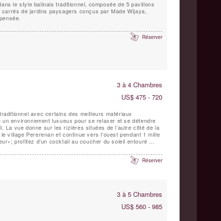
ans le style balinais traditionnel, composée de 5 pavillons
 carrés de jardins paysagers conçus par Made Wijaya,
mpensée.
Réserver
3 à 4 Chambres
US$ 475 - 720
 traditionnel avec certains des meilleurs matériaux
e un environnement luxueux pour se relaxer et se détendre
i. La vue donne sur les rizières situées de l’autre côté de la
 le village Pererenan et continue vers l'ouest pendant 1 mille
eur»; profitez d’un cocktail au coucher du soleil entouré ...
Réserver
3 à 5 Chambres
US$ 560 - 985