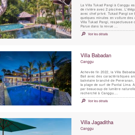
La Villa Tukad Pangi à Canggu es
de rivière avec 2 piscines. L'élé
avec chef privé. Tukad Pangi se 
quelques minutes en voiture des 
Villa Tukad Pangi, respectueuse d
Parue dans la revue ...
Voir les détails
Villa Babadan
Canggu
Achevée fin 2022, la Villa Babad
Bali avec des caractéristiques ar
balnéaire branché de Pereranan, 
la plage de surf de Pantai Lima. Avec des intérieurs chics dignes d'un magazine, rehaussés
par beaucoup de lumière naturell
recherché à Canggu....
Voir les détails
Villa Jagaditha
Canggu