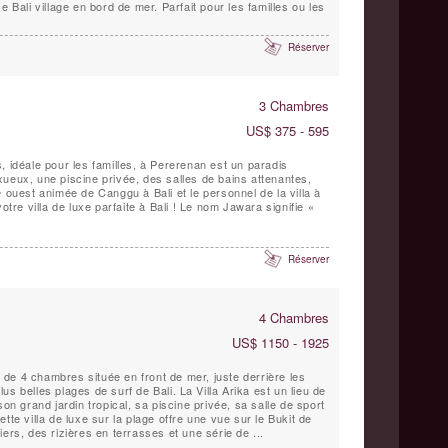
e Bali village en bord de mer. Parfait pour les familles ou les
Réserver
3 Chambres
US$ 375 - 595
, idéale pour les familles, à Pererenan est un paradis
ueux, une piscine privée, des salles de bains attenantes,
e ouest animée de Canggu à Bali et le personnel de la villa à
otre villa de luxe parfaite à Bali ! Le nom Jawara signifie «
Réserver
4 Chambres
US$ 1150 - 1925
xe de 4 chambres située en front de mer, juste derrière les
s de surf de Bali. La Villa Arika est un lieu de
son grand jardin tropical, sa piscine privée, sa salle de sport
tte villa de luxe sur la plage offre une vue sur le Bukit de
ers, des rizières en terrasses et une série de ...