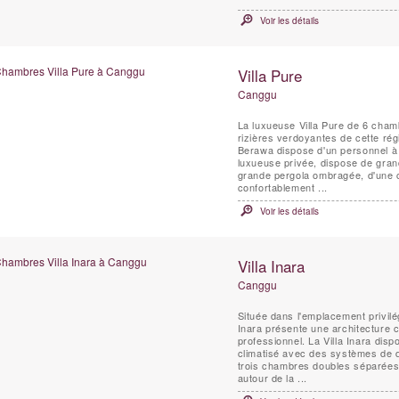
Voir les détails
Villa Pure
Canggu
La luxueuse Villa Pure de 6 cham
rizières verdoyantes de cette régi
Berawa dispose d'un personnel à p
luxueuse privée, dispose de gran
grande pergola ombragée, d'une 
confortablement ...
Voir les détails
Villa Inara
Canggu
Située dans l'emplacement privilég
Inara présente une architecture 
professionnel. La Villa Inara disp
climatisé avec des systèmes de d
trois chambres doubles séparées 
autour de la ...