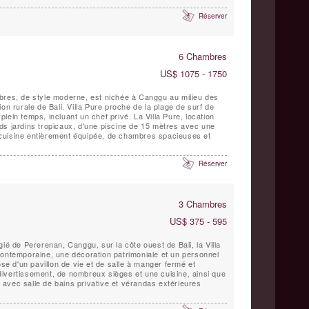
Réserver
6 Chambres
US$ 1075 - 1750
bres, de style moderne, est nichée à Canggu au milieu des
on rurale de Bali. Villa Pure proche de la plage de surf de
lein temps, incluant un chef privé. La Villa Pure, location
ds jardins tropicaux, d'une piscine de 15 mètres avec une
cuisine entièrement équipée, de chambres spacieuses et
Réserver
3 Chambres
US$ 375 - 595
ié de Pererenan, Canggu, sur la côte ouest de Bali, la Villa
contemporaine, une décoration patrimoniale et un personnel
ose d'un pavillon de vie et de salle à manger fermé et
ivertissement, de nombreux sièges et une cuisine, ainsi que
avec salle de bains privative et vérandas extérieures