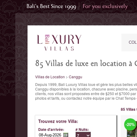
COL
85 Villas de luxe en location à
Villas de Location
>
Canggu
Depuis 1999, Bali Luxury Villas loue et gère les plus belles v
Canggu disponibles à la location, chacune avec piscine, pers
clients,
nos villas sont proposées entre
de $250 et
$7000 par n
photos et tarifs, ou contactez notre équipe par le Chat Tem
85 Villas
Trouvez votre Villa:
-20%
Date d'arrivée:
# Nuits: