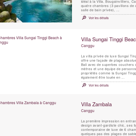
idéal à la Villa. Bougainvilliers, 
quatre chambres (3 pavillons de
salle de bain privée), ...
Voir les détails
Villa Sungai Tinggi Bea
Canggu
La villa privée de luxe Sungai T
offre une façade de plage absolu
Bali avec de superbes couchers d
mètres et une équipe de personnel
propriétés comme la Sungai Tinggi
également être louée en ...
Voir les détails
Villa Zambala
Canggu
La première impression en entra
design avant-gardiste chic, ses l
contemporaine de luxe de 6 cham
quelques pas des plages de sabl