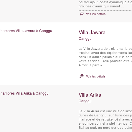
nouvel ajout locatif dynamique à c
groupes d'amis qui aiment ...
Voir les détails
Villa Jawara
Canggu
La Villa Jawara de trois chambres
tropical avec des équipements lux
dans un cadre paisible sur la côt
votre service. Cela pourrait être v
Aimer la paix ».
Voir les détails
Villa Arika
Canggu
La Villa Arika est une villa de lu
dunes de Canggu, sur l'une des plus belles plage
mariage et de retraite idéal avec 
et son personnel à plein temps. Ce
Bali au sud, au nord sur des palmi