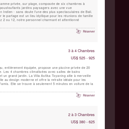
 gamme privée, sur plage, composée de six chambres à
poustouflants jardins paysagers avec une vue
n Indien - sans doute l'une des plus spectaculaires de Bali.
 le partage est un lieu idyllique pour les réunions de famille
z 2 ou 12, notre personnel charmant et attentionné
Réserver
3 à 4 Chambres
US$ 525 - 925
gu, entièrement équipée, propose une piscine privée de 20
ée. Les 4 chambres climatisées avec salles de bains
t un grand jardin. La Villa Astika Toyaning allie à merveille
elle au design moderne et offre la retraite idéale pour les
'amis. Elle se trouve à seulement 5 minutes en voiture de la
Réserver
2 à 3 Chambres
US$ 380 - 625