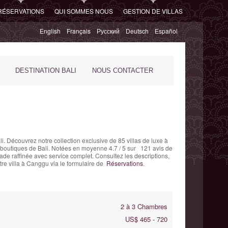
RÉSERVATIONS
QUI SOMMES NOUS
GESTION DE VILLAS
English
Français
Русский
Deutsch
Español
DESTINATION BALI
NOUS CONTACTER
i. Découvrez notre collection exclusive de 85 villas de luxe à
et boutiques de Bali. Notées en moyenne
4.7
/
5
sur
121
avis de
de raffinée avec service complet. Consultez les descriptions,
re villa à Canggu via le formulaire de
Réservations
.
2 à 3 Chambres
US$ 465 - 720