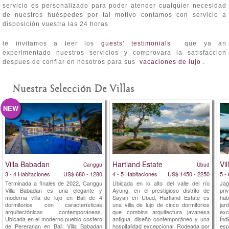
servicio es personalizado para poder atender cualquier necesidad
de nuestros huéspedes por tal motivo contamos con servicio a
disposición vuestra las 24 horas.
le invitamos a leer los
guests’ testimonials
que ya an
experimentado nuestros servicios y comprovara la satisfaccion
despues de confiar en nosotros para sus
vacaciones de lujo
.
Nuestra Selección De Villas
NEW
Villa Babadan
Hartland Estate
Vi
Canggu
Ubud
3 - 4 Habitaciones
US$ 680 - 1280
4 - 5 Habitaciones
US$ 1450 - 2250
5 -
Terminada a finales de 2022, Canggu
Ubicada en lo alto del valle del río
Jag
Villa Babadan es una elegante y
Ayung, en el prestigioso distrito de
pri
moderna villa de lujo en Bali de 4
Sayan en Ubud, Hartland Estate es
hab
dormitorios con características
una villa de lujo de cinco dormitorios
ja
arquitectónicas contemporáneas.
que combina arquitectura javanesa
exc
Ubicada en el moderno pueblo costero
antigua, diseño contemporáneo y una
Índ
de Pereranan en Bali, Villa Babadan
hospitalidad excepcional. Rodeada por
esp