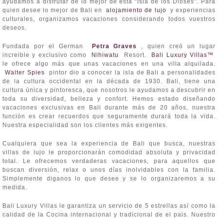
ayudamos a disfrutar de lo mejor de esta “Isla de los Dioses”. Para
quien desee lo mejor de Bali en
alojamiento de lujo
y experiencias
culturales, organizamos vacaciones considerando todos vuestros
deseos.
Fundada por el German
Petra Graves
, quien creó un lugar
increible y exclusivo como
Nihiwatu
Resort.
Bali Luxury Villas™
le ofrece algo más que unas vacaciones en una villa alquilada.
Walter Spies
pintor dio a conocer la isla de Bali a personalidades
de la cultura occidental en la década de 1930. Bali, tiene una
cultura única y pintoresca, que nosotros le ayudamos a descubrir en
toda su diversidad, belleza y confort. Hemos estado diseñando
vacaciones exclusivas en Bali durante más de 20 años, nuestra
función es crear recuerdos que seguramente durará toda la vida.
Nuestra especialidad son los clientes más exigentes.
Cualquiera que sea la experiencia de Bali que busca, nuestras
villas de lujo le proporcionarán comodidad absoluta y privacidad
total. Le ofrecemos verdaderas vacaciones, para aquellos que
buscan diversión, relax o unos días inolvidables con la familia.
Simplemente diganos lo que desee y se lo organizaremos a su
medida.
Bali Luxury Villas le garantiza un servicio de 5 estrellas así como la
calidad de la Cocina internacional y tradicional de el pais. Nuestro