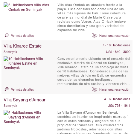
Villa Atas Ombak es absoluta frente a la
playa. Está considerado como una de las
villas más lujosas de Bali. Tiene cobertura
de prensa mundial de Marie Claire para
revistas como Vogue. Atas Ombak incluye
cinco dormitorios y una gran variedad de
espacios de vida.
Ver más detalles
Hacer una reservación
Villa Kinaree Estate
7 - 10 Habitaciones
US$ 1840 - 3000
Seminyak
Convenientemente ubicada en el corazón del
exclusivo distrito de Oberoi en Seminyak,
Villa Kinaree Estate es un complejo de villas
de 10 habitaciones. Considerada una de las
mejores villas de lujo en Bali, se encuentra
cerca de las elegantes boutiques,
restaurantes de alta cocina y vibrante vida
nocturna que han hecho famoso a
Ver más detalles
Hacer una reservación
Seminyak, y a tan solo unos minutos a pie
de la playa.
Villa Sayang d'Amour
4 - 6 Habitaciones
US$ 798 - 1911
Seminyak
La Villa Sayang d’Amour en Seminyak
combina un interior de inspiración marroquí
con el estilo refinado y elegante de sus
propietarios franceses. Sus exuberantes
jardines tropicales, adornados con altas
palmeras y fragantes frangipanis, hacen de