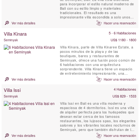
para incorporar el estilo natural moderno de
Bali con su estilo limpio y materiales
tradicionales. El resultado es una
impresionante villa escondida a solo unos
minutos de la zona más popular de Bali. La
Ver más detalles
Hacer una reservación
Villa Casa Mateo tiene muchos espacios
abiertos para sala de estar, comedor, una
Villa Kinara
5 - 6 Habitaciones
piscina privada de 20 x 4 metros y un bar
para relajarse con ...
US$ 1180 - 1800
Seminyak
Villa Kinara, parte de Villa Kinaree Estate, a
pocos minutos de la playa y de las
boutiques, bares y restaurantes de
Seminyak, ofrece una fusión poco común de
6 habitaciones con una arquitectura
sorprendente. Villa Kinara tiene un espacio
de entretenimiento impresionante, una
terraza con piscina y una ubicación
Ver más detalles
Hacer una reservación
sensacional en la costa suroeste de Bali.
Villa Issi
4 Habitaciones
US$ 829 - 1533
Seminyak
Villa Issi en Bali es una villa moderna y
espaciosa de 4 dormitorios. Issi es una villa
de alquiler perfecta para los huéspedes que
desean estar cerca de los famosos
restaurantes, los lujosos spas, los elegantes
salones y los vibrantes locales nocturnos de
Seminyak, pero que también disfrutan de la
privacidad y la comodidad de una villa de
Ver más detalles
Hacer una reservación
lujo con piscina.