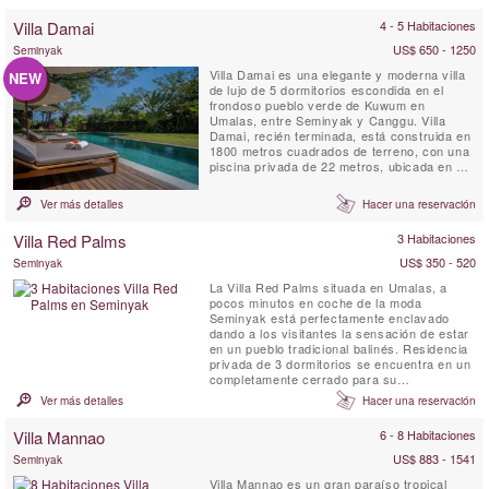
Villa Damai
4 - 5 Habitaciones
US$ 650 - 1250
Seminyak
Villa Damai es una elegante y moderna villa
NEW
de lujo de 5 dormitorios escondida en el
frondoso pueblo verde de Kuwum en
Umalas, entre Seminyak y Canggu. Villa
Damai, recién terminada, está construida en
1800 metros cuadrados de terreno, con una
piscina privada de 22 metros, ubicada en un
amplio jardín. Está rodeado de jardines
tropicales con vistas a los arrozales
Ver más detalles
Hacer una reservación
naturales. Esta idílica villa de Bali ofrece a
sus huéspedes personal capacitado
Villa Red Palms
3 Habitaciones
profesionalmente a tiempo ...
US$ 350 - 520
Seminyak
La Villa Red Palms situada en Umalas, a
pocos minutos en coche de la moda
Seminyak está perfectamente enclavado
dando a los visitantes la sensación de estar
en un pueblo tradicional balinés. Residencia
privada de 3 dormitorios se encuentra en un
completamente cerrado para su
conveniencia y complejo de seguridad. Las
Ver más detalles
Hacer una reservación
tres suites de la villa disponen de baño y un
douvche al aire libre. Pantallas planes están
Villa Mannao
6 - 8 Habitaciones
disponibles en todas las habitaciones y
tienen vistas a la selva o ...
US$ 883 - 1541
Seminyak
Villa Mannao es un gran paraíso tropical