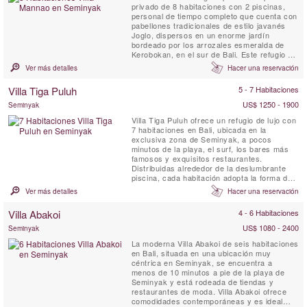
privado de 8 habitaciones con 2 piscinas,
personal de tiempo completo que cuenta con
pabellones tradicionales de estilo javanés
Joglo, dispersos en un enorme jardín
bordeado por los arrozales esmeralda de
Kerobokan, en el sur de Bali. Este refugio de
vacaciones está diseñado para familias
Ver más detalles
Hacer una reservación
numerosas o grupos de amigos que desean
alojarse en un lugar aislado y tranquilo pero
Villa Tiga Puluh
5 - 7 Habitaciones
cerca del destino turístico más moderno y
animado de la isla....
US$ 1250 - 1900
Seminyak
Villa Tiga Puluh ofrece un refugio de lujo con
7 habitaciones en Bali, ubicada en la
exclusiva zona de Seminyak, a pocos
minutos de la playa, el surf, los bares más
famosos y exquisitos restaurantes.
Distribuidas alrededor de la deslumbrante
piscina, cada habitación adopta la forma de
un bungalow privado, proporcionando el
Ver más detalles
Hacer una reservación
equilibrio perfecto entre momentos en grupo
y espacios íntimos y personales. Disfruta de
Villa Abakoi
4 - 6 Habitaciones
una cena espectacular en casa preparada
por nuestro chef personal, ...
US$ 1080 - 2400
Seminyak
La moderna Villa Abakoi de seis habitaciones
en Bali, situada en una ubicación muy
céntrica en Seminyak, se encuentra a
menos de 10 minutos a pie de la playa de
Seminyak y está rodeada de tiendas y
restaurantes de moda. Villa Abakoi ofrece
comodidades contemporáneas y es ideal