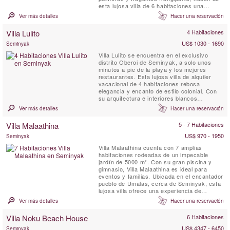
esta lujosa villa de 6 habitaciones una
residencia inconfundiblemente balinesa.
Ver más detalles
Hacer una reservación
Hospedarse en la Villa Sayang d’Amour es
como entrar en las páginas de un fascinante
Villa Lulito
4 Habitaciones
cuento de Las Mil y Una Noches.
US$ 1030 - 1690
Seminyak
Villa Lulito se encuentra en el exclusivo
distrito Oberoi de Seminyak, a solo unos
minutos a pie de la playa y los mejores
restaurantes. Esta lujosa villa de alquiler
vacacional de 4 habitaciones rebosa
elegancia y encanto de estilo colonial. Con
su arquitectura e interiores blancos
impecables, Villa Lulito es el refugio perfecto
Ver más detalles
Hacer una reservación
en Bali para disfrutar de unas vacaciones
inolvidables con familiares y amigos.
Villa Malaathina
5 - 7 Habitaciones
US$ 970 - 1950
Seminyak
Villa Malaathina cuenta con 7 amplias
habitaciones rodeadas de un impecable
jardín de 5000 m². Con su gran piscina y
gimnasio, Villa Malaathina es ideal para
eventos y familias. Ubicada en el encantador
pueblo de Umalas, cerca de Seminyak, esta
lujosa villa ofrece una experiencia de
realeza en un entorno sereno y bellamente
Ver más detalles
Hacer una reservación
diseñado.
Villa Noku Beach House
6 Habitaciones
US$ 4347 - 6450
Seminyak