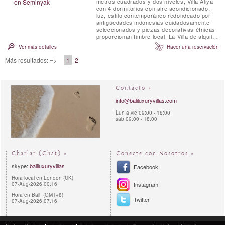
metros cuadrados y dos niveles, Villa Aliya
con 4 dormitorios con aire acondicionado,
luz, estilo contemporáneo redondeado por
antigüedades indonesias cuidadosamente
seleccionados y piezas decorativas étnicas
proporcionan timbre local. La Villa de alquiler
privado tiene generosos espacios abiertos
Ver más detalles
Hacer una reservación
que fluyen entre sí que fueron diseñados
para captar la brisa y le permitirá disfrutar
Más resultados: =>
1
2
de lo mejor de la vida tropical.
Contacto »
info@baliluxuryvillas.com
Lun a vie 09:00 - 18:00
sáb 09:00 - 18:00
Charlar (Chat) »
Conecte con Nosotros »
skype:
baliluxuryvillas
Facebook
Hora local en London (UK)
07-Aug-2026 00:16
Instagram
Hora en Bali (GMT+8)
Twitter
07-Aug-2026 07:16