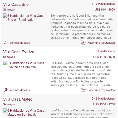
un spa privado con jacuzzi y ducha; una
Villa Casa Brio
4 - 5 Habitaciones
sala de estar con sala de medios con
biblioteca ...
US$ 810 - 1650
Seminyak
Bienvenido a Villa Casa Brio, una villa
bellamente diseñada escondida en una calle
tranquila, a pocos minutos de la playa de
Petitenget y a poca distancia de los bares,
restaurantes, boutiques y spas al atardecer
de Seminyak. La prometedora vida tropical
de Bali con un toque contemporáneo, la villa
ultra espaciosa de cinco dormitorios Casa
Ver más detalles
Hacer una reservación
Brio está diseñada para una vida tranquila y
un entretenimiento fácil, y cuenta con un
Villa Casa Evaliza
5 Habitaciones
equipo completo de personal. Con un
enorme ...
US$ 1100 - 1660
Seminyak
En Casa Evaliza, encontrarás una lujosa
villa tropical de 5 dormitorios a solo unos
pasos de la playa de Seminyak. Imagínate
relajándote junto a la piscina de 14 metros,
rodeada de exuberantes jardines y una
auténtica decoración balinesa que te
sumergirá en la esencia de la isla. Tus días
comienzan con el desayuno preparado por
Ver más detalles
Hacer una reservación
un equipo dedicado de personal y pueden
desarrollarse con cualquier cosa, desde
Villa Casa Mateo
5 - 6 Habitaciones
descansar en el bar junto a la piscina hasta
explorar los vibrantes ...
US$ 1300 - 1700
Seminyak
La Villa privada Casa Mateo es una lujosa
villa de 6 habitaciones ubicada en el corazón
de Seminyak, Bali. La villa está diseñada