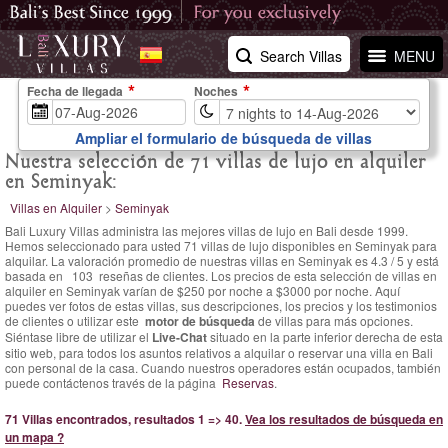
Search Villas
MENU
Fecha de llegada
Noches
Ampliar el formulario de búsqueda de villas
Nuestra selección de 71 villas de lujo en alquiler
en Seminyak:
Villas en Alquiler
>
Seminyak
Bali Luxury Villas administra las mejores villas de lujo en Bali desde 1999.
Hemos seleccionado para usted 71 villas de lujo disponibles en Seminyak para
alquilar. La
valoración promedio de nuestras villas en Seminyak es
4.3
/
5
y está
basada en
103
reseñas de clientes.
Los precios de esta selección de villas en
alquiler en Seminyak varían
de $250 por noche
a $3000 por noche. Aquí
puedes ver fotos de estas villas, sus descripciones, los precios y los testimonios
de clientes o utilizar este
motor de búsqueda
de villas para más opciones.
Siéntase libre de utilizar el
Live-Chat
situado en la parte inferior derecha de esta
sitio web, para todos los asuntos relativos a alquilar o reservar una villa en Bali
con personal de la casa. Cuando nuestros operadores están ocupados, también
puede contáctenos través de la página
Reservas
.
71 Villas encontrados, resultados 1 => 40.
Vea los resultados de búsqueda en
un mapa ?