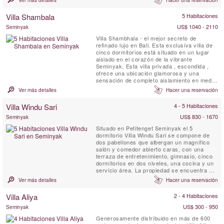
Ver más detalles
Hacer una reservación
armarios y vistas a la piscina y al jardín.
Villa Shambala
5 Habitaciones
US$ 1040 - 2110
Seminyak
Villa Shambhala - el mejor secreto de
refinado lujo en Bali. Esta exclusiva villa de
cinco dormitorios está situado en un lugar
aislado en el corazón de la vibrante
Seminyak. Esta villa privada , escondida ,
ofrece una ubicación glamorosa y una
sensación de completo aislamiento en medio
de un amplio jardín tropical. Cinco
Ver más detalles
Hacer una reservación
dormitorios situado en una amplia finca
ajardinada con una ala de invitados
Villa Windu Sari
4 - 5 Habitaciones
separada para los cuartos de privacidad.
Villa Shambhala combina un diseño ...
US$ 830 - 1670
Seminyak
Situado en Petitenget Seminyak el 5
dormitorio Villa Windu Sari se compone de
dos pabellones que albergan un magnífico
salón y comedor abierto caras, con una
terraza de entretenimiento, gimnasio, cinco
dormitorios en dos niveles, una cocina y un
servicio área. La propiedad se encuentra en
un encantador jardín amurallado con piscina.
Ver más detalles
Hacer una reservación
Villa Aliya
2 - 4 Habitaciones
US$ 300 - 950
Seminyak
Generosamente distribuido en más de 600