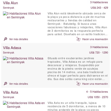
Villa Alun
3 Habitaciones
buscan la mejor propiedad de destino de
vacaciones. Living y ...
US$ 243 - 429
Seminyak
Villa Alun está idealmente ubicada cerca de
la playa ya poca distancia a pie de muchos
restaurantes y tiendas de calidad en
Seminyak - Batubelig. Si busca unas
vacaciones fabulosas y relajantes, Villa Alun
de 3 dormitorios es la respuesta perfecta
para usted. Diseñado en un estilo tradicional
de pabellón balinés, Villa Alun cuenta con
Ver más detalles
Hacer una reservación
líneas limpias y contemporáneas y
hermosos jardines tropicales y fuentes de
Villa Adasa
3 Habitaciones
agua.
US$ 720 - 1290
Seminyak
Situado entre exuberantes jardines
tropicales, Villa Adasa es un refugio para
descansar y relajarse. Suspendido por
encima de la piedra verde de azulejos
piscina de 14 metros, una bala tradicional
ofrece el lugar perfecto para distraerse en el
día. Sus dos sofás cama king size están
generosamente decoradas con cojines, ideal
Ver más detalles
Hacer una reservación
para un masaje o un almuerzo o cena para
dos. Cerca de una terraza privada de la
Villa Asta
4 - 5 Habitaciones
azotea ofrece un retiro tranquilo para tomar
el sol o lugar tranquilo para...
US$ 1050 - 2370
Seminyak
Villa Asta es un sitio tranquilo, lujosa
residencia de 5 dormitorios, a menos de 10
minutos andando de la playa ya pocos