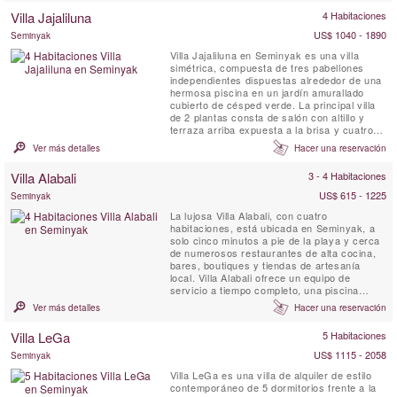
Villa Jajaliluna
4 Habitaciones
US$ 1040 - 1890
Seminyak
Villa Jajaliluna en Seminyak es una villa
simétrica, compuesta de tres pabellones
independientes dispuestas alrededor de una
hermosa piscina en un jardín amurallado
cubierto de césped verde. La principal villa
de 2 plantas consta de salón con altillo y
terraza arriba expuesta a la brisa y cuatro
dormitorios con baños en suite. También hay
Ver más detalles
Hacer una reservación
una sala de estar que sirve también como
pabellón de yoga, y un elegante pabellón de
Villa Alabali
3 - 4 Habitaciones
comedor. Con un ambiente espacioso y
lujoso, Villa...
US$ 615 - 1225
Seminyak
La lujosa Villa Alabali, con cuatro
habitaciones, está ubicada en Seminyak, a
solo cinco minutos a pie de la playa y cerca
de numerosos restaurantes de alta cocina,
bares, boutiques y tiendas de artesanía
local. Villa Alabali ofrece un equipo de
servicio a tiempo completo, una piscina
privada y habitaciones con aire
Ver más detalles
Hacer una reservación
acondicionado, garantizando una estancia
cómoda y relajante.
Villa LeGa
5 Habitaciones
US$ 1115 - 2058
Seminyak
Villa LeGa es una villa de alquiler de estilo
contemporáneo de 5 dormitorios frente a la