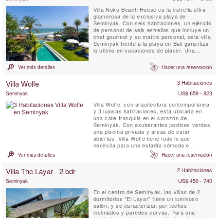
Villa Noku Beach House es la estrella ultra
glamorosa de la exclusiva playa de
Seminyak. Con seis habitaciones, un ejército
de personal de seis estrellas que incluye un
chef gourmet y su maître personal, esta villa
Seminyak frente a la playa en Bali garantiza
lo último en vacaciones de placer. Una
enorme bale entretenida con terrazas y
terrazas cubiertas, un spa con piscina
Ver más detalles
Hacer una reservación
profunda más amplios jardines tropicales y
una fabulosa cancha de tenis frente al
Villa Wolfe
3 Habitaciones
océano flanquean la ...
US$ 659 - 823
Seminyak
Villa Wolfe, con arquitectura contemporánea
y 3 lujosas habitaciones, está ubicada en
una calle tranquila en el corazón de
Seminyak. Con exuberantes jardines verdes,
una piscina privada y áreas de estar
abiertas, Villa Wolfe tiene todo lo que
necesita para una estadía cómoda e
inolvidable. Bellamente diseñado por la
Ver más detalles
Hacer una reservación
diseñadora francesa Peggy Bels, este es un
lugar impresionante para una escapada a
Villa The Layar - 2 bdr
2 Habitaciones
Bali. A pasos de restaurantes, tiendas y la
playa, los huéspedes pueden ...
US$ 450 - 740
Seminyak
En el centro de Seminyak, las villas de 2
dormitorios "El Layar" tiene un luminoso
salón, y se caracterizan por techos
inclinados y paredes curvas. Para una