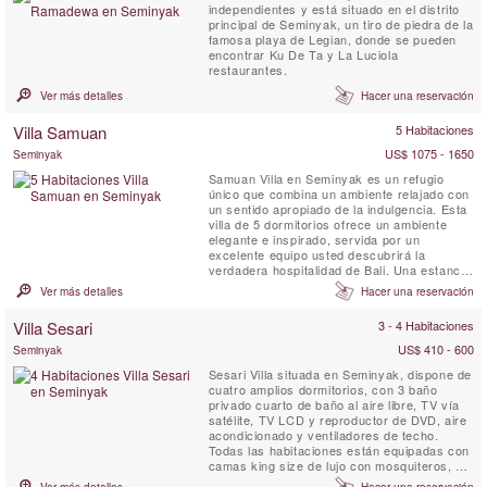
independientes y está situado en el distrito
principal de Seminyak, un tiro de piedra de la
famosa playa de Legian, donde se pueden
encontrar Ku De Ta y La Luciola
restaurantes.
Ver más detalles
Hacer una reservación
Villa Samuan
5 Habitaciones
US$ 1075 - 1650
Seminyak
Samuan Villa en Seminyak es un refugio
único que combina un ambiente relajado con
un sentido apropiado de la indulgencia. Esta
villa de 5 dormitorios ofrece un ambiente
elegante e inspirado, servida por un
excelente equipo usted descubrirá la
verdadera hospitalidad de Bali. Una estancia
en Villa Samuan ayudarle a descansar el
Ver más detalles
Hacer una reservación
alma y la mente con facilidad y comodidad.
La villa está decorada como un encuentro
Villa Sesari
3 - 4 Habitaciones
entre Oriente y Occidente. Rodeado por la
exuberante vegetación ...
US$ 410 - 600
Seminyak
Sesari Villa situada en Seminyak, dispone de
cuatro amplios dormitorios, con 3 baño
privado cuarto de baño al aire libre, TV vía
satélite, TV LCD y reproductor de DVD, aire
acondicionado y ventiladores de techo.
Todas las habitaciones están equipadas con
camas king size de lujo con mosquiteros, y
están decoradas con gusto, con grandes