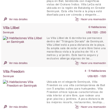
playa en Bali, bendecida con magníficas
vistas del Océano Índico. Villa LeGa está
ubicada en la región de Batubelig en Greater
Seminyak. Esta villa frente a la playa está
diseñada para ser cómoda y elegante.
También disfruta de vistas de 180 grados de
Ver más detalles
Hacer una reservación
la puesta de sol y del océano desde dos
terrazas amuebladas en el piso superior, lo
Villa Lilibel
6 Habitaciones
que le permite relajarse en puro lujo y estilo
...
US$ 1520 - 2500
Seminyak
La Villa Lilibel de 6 dormitorios permanece
dentro del "Triángulo Dorado" de Seminyak.
Villa Lilibel está a poca distancia de la playa.
Su amplia sala de estar al aire libre tiene una
maravillosa vista a la piscina de 16 x 4
metros y al jardín. Este barrio seguro y
exclusivo alberga algunas de las
propiedades más exclusivas de la isla. Villa
Ver más detalles
Hacer una reservación
Lilibel ofrece un gimnasio, dos salas de
televisión separadas y hermosas obras de
Villa Freedom
4 - 5 Habitaciones
arte y antigüedades se pueden encontrar en
toda la ...
US$ 820 - 1320
Seminyak
Ubicada en el elegante Seminyak, Villa
Freedom es una villa contemporánea de Bali
con 5 amplias suites para huéspedes. Villa
Freedom ofrece lujosas características de
vida interior al aire libre, que rodean una
gran piscina y jardines. A poca distancia de
los mejores resorts, restaurantes, boutiques
y vida nocturna de Seminyak, Villa Freedom
Ver más detalles
Hacer una reservación
ha sido construida según los estándares