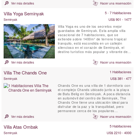
para que familias o amigos la compartan y
Ver más detalles
Hacer una reservación
disfruten. Entre sus servicios se incluyen
desayuno diario, WiFi gratuito, habitaciones
Villa Yoga Seminyak
5 - 7 Habitaciones
con aire acondicionado, un dormitorio infantil
con literas, personal ...
US$ 901 - 1477
Seminyak
Villa Yoga es uno de los secretos mejor
guardados de Seminyak. Esta amplia villa
vacacional de 7 habitaciones, que se
extiende sobre 1400m² de terreno tropical
tranquilo, está escondida en un callejón
silencioso en el corazón de Seminyak, el
destino turístico más popular y vibrante de
Bali. Un auténtico tesoro escondido, que,
como su nombre indica, es un sueño hecho
Ver más detalles
Hacer una reservación
realidad para los yoguis y yoguinis que
buscan un retiro de yoga en la Isla de los
Villa The Chands One
1 Habitaciones
Dioses. Esta villa en ...
US$ 381 - 477
Seminyak
Chands One es una villa de 1 dormitorio con
el complejo Chands ubicado junto a la playa
de Batu Belig en Seminyak. A poca distancia
en automóvil del centro de Seminyak, The
Chands One tiene una ubicación ideal para
disfrutar de la paz y la tranquilidad, pero
permanece cerca de los populares
restaurantes, boutiques y cafeterías. Esta
Ver más detalles
Hacer una reservación
villa de 1 dormitorio ofrece una escapada
romántica y relajante para sus vacaciones
Villa Atas Ombak
5 Habitaciones
tropicales con piscina privada y cocina
americana.
US$ 2210 - 4000
Seminyak