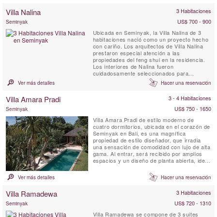
australianos para adaptarse a familias y
Villa Nalina
3 Habitaciones
amigos que buscan la villa perfecta en Bali,
ubicada ...
US$ 700 - 900
Seminyak
Ubicada en Seminyak, la Villa Nalina de 3
habitaciones nació como un proyecto hecho
con cariño. Los arquitectos de Villa Nalina
prestaron especial atención a las
propiedades del feng shui en la residencia.
Los interiores de Nalina fueron
cuidadosamente seleccionados para
destacar diversas influencias autóctonas,
Ver más detalles
Hacer una reservación
tales como los jarrones de cerámica china y
las grandes estatuas de piedra hindúes y
Villa Amara Pradi
3 - 4 Habitaciones
budistas en la zona del jardín. El uso de
materiales orgánicos locales es ...
US$ 750 - 1650
Seminyak
Villa Amara Pradi de estilo moderno de
cuatro dormitorios, ubicada en el corazón de
Seminyak en Bali, es una magnífica
propiedad de estilo diseñador, que irradia
una sensación de comodidad con lujo de alta
gama. Al entrar, será recibido por amplios
espacios y un diseño de planta abierta, ideal
para pasar un rato relajante con sus seres
queridos. Los interiores balineses terrosos
Ver más detalles
Hacer una reservación
se combinan con diseños modernos.
Distribuida en 2 niveles, Villa Amara Pradi
Villa Ramadewa
3 Habitaciones
ofrece áreas de ...
US$ 720 - 1310
Seminyak
Villa Ramadewa se compone de 3 suites