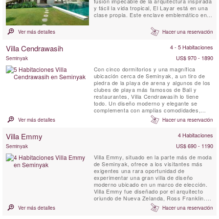
fusión impecable de la arquitectura inspirada
y fácil la vida tropical, El Layar está en una
clase propia. Este enclave emblemático en el
corazón de Seminyak 23 villas, cada uno
situado en su propio santuario jardín muy
Ver más detalles
Hacer una reservación
privado abanico desde una columnata
central de los árboles en flor maduros. Una
Villa Cendrawasih
4 - 5 Habitaciones
configuración ...
US$ 970 - 1890
Seminyak
Con cinco dormitorios y una magnífica
ubicación cerca de Seminyak, a un tiro de
piedra de la playa de arena y algunos de los
clubes de playa más famosos de Bali y
restaurantes, Villa Cendrawasih lo tiene
todo. Un diseño moderno y elegante se
complementa con amplias comodidades,
incluyendo una piscina de 18 metros, un
Ver más detalles
Hacer una reservación
gimnasio bien equipado y una terraza
encantadora, por lo que es perfecto tanto
Villa Emmy
4 Habitaciones
para unas tranquilas vacaciones familiares o
grupos de amigos que buscan ...
US$ 690 - 1190
Seminyak
Villa Emmy, situado en la parte más de moda
de Seminyak, ofrece a los visitantes más
exigentes una rara oportunidad de
experimentar una gran villa de diseño
moderno ubicado en un marco de elección.
Villa Emmy fue diseñado por el arquitecto
oriundo de Nueva Zelanda, Ross Franklin.
Con la atención al detalle que el propietario
Ver más detalles
Hacer una reservación
ha creado una villa de distinción, se convirtió
en un codiciado para los viajeros que