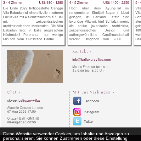
3 - 4 Zimmer
US$ 680 - 1280
4 - 5 Zimmer
US$ 1450 - 2250
5 -
Die Ende 2022 fertiggestellte Canggu
Hoch über dem Ayung-Tal im
Vil
Villa Babadan ist eine stilvolle, moderne
renommierten Stadtteil Sayan in Ubud
Vil
Luxusvilla mit 4 Schlafzimmern auf Bali
gelegen, ist Hartland Estate eine
Sc
mit zeitgenössischen
luxuriöse Villa mit fünf Schlafzimmern,
ate
architektonischen Merkmalen. Die Villa
die antike javanische Architektur,
gel
Babadan liegt in Balis angesagtem
zeitgenössisches Design und
180
Küstendorf Pereranan, nur wenige
außergewöhnliche Gastfreundschaft
woh
Minuten vom Surfstrand Pantai Lima
vereint. Umgeben von 6.000 m²
Bal
entfernt. Mit schicken,
tropischer Gartenlandschaft verfügt
idy
magazinwürdigen Innenräumen, die
das Anwesen über einen
Tag
durch viel natürliches Licht aufgewertet
spektakulären, 26 Meter langen
Kontakt »
ode
werden, befindet sich die Villa Babadan
Infinity-Pool mit Salzwasser, gespeist
uns
info@baliluxuryvillas.com
in einer begehrten Lage in Canggu. Die
von einer natürlichen Quelle, einen
Per
auf zwei Ebenen auf...
atemberaubenden Panoramablick über
...
Mo bis Fr 09.00 bis 18.00
das Tal,...
Sa 9.00 bis 18.00 Uhr
Chat »
Mit uns Verbinden »
skype:
baliluxuryvillas
Facebook
Aktuelle Ortszeit London
07-Aug-2026 17:50
Instagram
Ortszeit Bali (GMT+8)
Twitter
08-Aug-2026 00:50
Diese Website verwendet Cookies, um Inhalte und Anzeigen zu
personalisieren. Sie können Zustimmen oder diese Einstellung
Datenschutzerklärung
Reservierungsverfahren
Sitemap