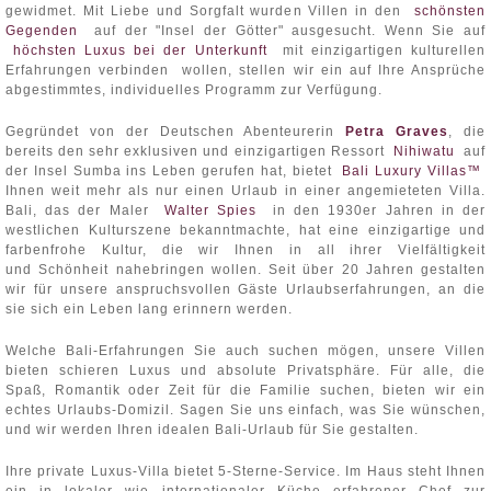
gewidmet. Mit Liebe und Sorgfalt wurden Villen in den
schönsten
Gegenden
auf der "Insel der Götter" ausgesucht. Wenn Sie auf
höchsten Luxus bei der Unterkunft
mit einzigartigen kulturellen
Erfahrungen verbinden wollen, stellen wir ein auf Ihre Ansprüche
abgestimmtes, individuelles Programm zur Verfügung.
Gegründet von der Deutschen Abenteurerin
Petra Graves
, die
bereits den sehr exklusiven und einzigartigen Ressort
Nihiwatu
auf
der Insel Sumba ins Leben gerufen hat, bietet
Bali Luxury Villas™
Ihnen weit mehr als nur einen Urlaub in einer angemieteten Villa.
Bali, das der Maler
Walter Spies
in den 1930er Jahren in der
westlichen Kulturszene bekanntmachte, hat eine einzigartige und
farbenfrohe Kultur, die wir Ihnen in all ihrer Vielfältigkeit
und Schönheit nahebringen wollen. Seit über 20 Jahren gestalten
wir für unsere anspruchsvollen Gäste Urlaubserfahrungen, an die
sie sich ein Leben lang erinnern werden.
Welche Bali-Erfahrungen Sie auch suchen mögen, unsere Villen
bieten schieren Luxus und absolute Privatsphäre. Für alle, die
Spaß, Romantik oder Zeit für die Familie suchen, bieten wir ein
echtes Urlaubs-Domizil. Sagen Sie uns einfach, was Sie wünschen,
und wir werden Ihren idealen Bali-Urlaub für Sie gestalten.
Ihre private Luxus-Villa bietet 5-Sterne-Service. Im Haus steht Ihnen