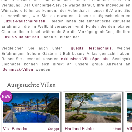
ein in lokaler wie internationaler Küche erfahrener Chef zur
Verfügung. Der Concierge-Service wartet darauf, Ihre individuellen
Wünsche erfüllen zu können., der Aufenthalt in unser BLV wird Sie
so verwöhnen, wie Sie es erwarten. Unsere maßgeschneiderten
Luxus-Pauschalreisen
bieten Ihnen die authentische kulturelle
Erfahrung , die Ihr Weltbild verändern wird. Fühlen Sie den lokalen
Charme dieser Insel, währende Sie die Vorzüge genießen, die Ihre
Luxus Villa auf Bali
ihnen zu bieten hat.
Vergleichen Sie auch unter
guests’ testimonials
, welche
Erfahrungen frühere Gäste mit Bali Luxury Villas gemacht haben.
Reisen Sie clever mit unseren
exklusiven Villa Specials
. Seminyak
Liebhaber können sich direkt an unsere große Auswahl an
Seminyak-Villen
wenden.
Ausgesuchte Villen
NEW
Villa Babadan
Hartland Estate
Vi
Canggu
Ubud