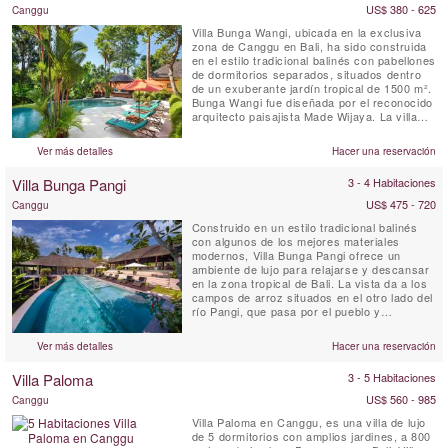
US$ 380 - 625
Canggu
Villa Bunga Wangi, ubicada en la exclusiva
zona de Canggu en Bali, ha sido construida
en el estilo tradicional balinés con pabellones
de dormitorios separados, situados dentro
de un exuberante jardín tropical de 1500 m².
Bunga Wangi fue diseñada por el reconocido
arquitecto paisajista Made Wijaya. La villa
ofrece tres pabellones de dormitorios
individuales con baños en suite para hasta
Ver más detalles
Hacer una reservación
seis huéspedes, además de una sala de TV
con un cuarto dormitorio en mezzanine y un
Villa Bunga Pangi
3 - 4 Habitaciones
baño...
US$ 475 - 720
Canggu
Construido en un estilo tradicional balinés
con algunos de los mejores materiales
modernos, Villa Bunga Pangi ofrece un
ambiente de lujo para relajarse y descansar
en la zona tropical de Bali. La vista da a los
campos de arroz situados en el otro lado del
río Pangi, que pasa por el pueblo y
Pererenan continúa hacia el oeste para 1000
hasta el océano. Bunga significa "flor",
Ver más detalles
Hacer una reservación
disfrutar de un cóctel al atardecer rodeado
de flores en el jardín y en el fondo el suave
Villa Paloma
3 - 5 Habitaciones
sonido del ...
US$ 560 - 985
Canggu
Villa Paloma en Canggu, es una villa de lujo
de 5 dormitorios con amplios jardines, a 800