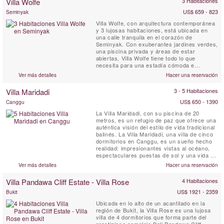
Villa Wolfe
3 Habitaciones
coco, el bambú, el techo de paja de alang-
alang y las lámparas de madera ...
US$ 659 - 823
Seminyak
Villa Wolfe, con arquitectura contemporánea
y 3 lujosas habitaciones, está ubicada en
una calle tranquila en el corazón de
Seminyak. Con exuberantes jardines verdes,
una piscina privada y áreas de estar
abiertas, Villa Wolfe tiene todo lo que
necesita para una estadía cómoda e
inolvidable. Bellamente diseñado por la
Ver más detalles
Hacer una reservación
diseñadora francesa Peggy Bels, este es un
lugar impresionante para una escapada a
Villa Maridadi
3 - 5 Habitaciones
Bali. A pasos de restaurantes, tiendas y la
playa, los huéspedes pueden ...
US$ 650 - 1390
Canggu
La Villa Maridadi, con su piscina de 20
metros, es un refugio de paz que ofrece una
auténtica visión del estilo de vida tradicional
balinés. La Villa Maridadi, una villa de cinco
dormitorios en Canggu, es un sueño hecho
realidad: impresionantes vistas al océano,
espectaculares puestas de sol y una vida de
lujo al aire libre entre vibrantes campos de
Ver más detalles
Hacer una reservación
arroz verdes y palmeras susurrantes. La
Villa Maridadi está situada a pocos metros
Villa Pandawa Cliff Estate - Villa Rose
4 Habitaciones
de las playas de arena negra de Cemagi y
del...
US$ 1921 - 2359
Bukit
Ubicada en lo alto de un acantilado en la
región de Bukit, la Villa Rose es una lujosa
villa de 4 dormitorios que forma parte del