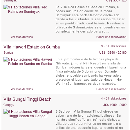
US$ 350 - 520
Seminyak
La Villa Red Palms situada en Umalas, a
pocos minutos en coche de la moda
Seminyak está perfectamente enclavado
dando a los visitantes la sensación de estar
en un pueblo tradicional balinés. Residencia
privada de 3 dormitorios se encuentra en un
completamente cerrado para su
conveniencia y complejo de seguridad. Las
Ver más detalles
Hacer una reservación
tres suites de la villa disponen de baño y un
douvche al aire libre. Pantallas planes están
Villa Haweri Estate on Sumba
3 - 5 Habitaciones
disponibles en todas las habitaciones y
tienen vistas a la selva o ...
US$ 13690 - 25180
Sumba
En el promontorio de la famosa playa de
Nihiwatu, junto al Nihi Resort en la isla de
Sumba, Indonesia, se encuentra Haweri, una
finca privada de 5 dormitorios. Durante
siglos, el pueblo sumbanés ha venerado y
protegido el lugar apartado de Haweri. Ha-
Weri - (Sumbanese, es decir, sagrado,
vigilado, protegido) Haweri Estate es el
Ver más detalles
Hacer una reservación
punto focal de energía positiva, un lugar de
excepcional belleza que está casi rodeado
Villa Sungai Tinggi Beach
4 - 6 Habitaciones
por el mar y respaldado por una prístina
jungla tropical, una ...
US$ 1090 - 2090
Canggu
6 Bedroom Villa Sungai Tinggi ofrece un
sabor raro de lujo tradicional balinesa. Su
nombre significa "gran río", esta dichosa
villa de cuatro dormitorios se encuentra a
orillas de una pequeña laguna, donde el río