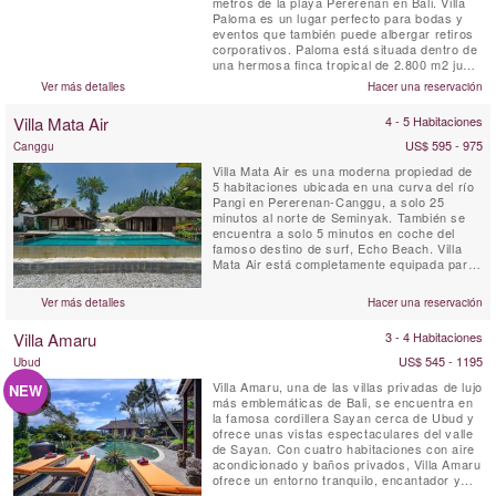
metros de la playa Pererenan en Bali. Villa
Paloma es un lugar perfecto para bodas y
eventos que también puede albergar retiros
corporativos. Paloma está situada dentro de
una hermosa finca tropical de 2.800 m2 junto
a la ribera y los arrozales.
Ver más detalles
Hacer una reservación
Villa Mata Air
4 - 5 Habitaciones
US$ 595 - 975
Canggu
Villa Mata Air es una moderna propiedad de
5 habitaciones ubicada en una curva del río
Pangi en Pererenan-Canggu, a solo 25
minutos al norte de Seminyak. También se
encuentra a solo 5 minutos en coche del
famoso destino de surf, Echo Beach. Villa
Mata Air está completamente equipada para
una escapada de lujo en una isla tropical,
combinando el estilo abierto balinés con la
Ver más detalles
Hacer una reservación
comodidad contemporánea occidental. Este
exclusivo refugio, con personal completo
Villa Amaru
3 - 4 Habitaciones
que incluye chef ...
US$ 545 - 1195
Ubud
Villa Amaru, una de las villas privadas de lujo
NEW
más emblemáticas de Bali, se encuentra en
la famosa cordillera Sayan cerca de Ubud y
ofrece unas vistas espectaculares del valle
de Sayan. Con cuatro habitaciones con aire
acondicionado y baños privados, Villa Amaru
ofrece un entorno tranquilo, encantador y
auténtico para sus vacaciones. La villa