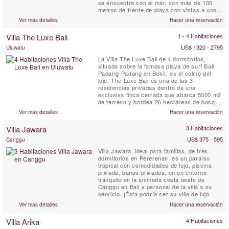
se encuentra con el mar, con más de 100
metros de frente de playa con vistas a uno
de los saltos de surf infames de Canggu.
Ver más detalles
Hacer una reservación
Villa The Luxe Bali
1 - 4 Habitaciones
US$ 1320 - 2795
Uluwatu
La Villa The Luxe Bali de 4 dormitorios,
situada sobre la famosa playa de surf Bali
Padang-Padang en Bukit, es el colmo del
lujo. The Luxe Bali es una de las 3
residencias privadas dentro de una
exclusiva finca cerrada que abarca 5000 m2
de terreno y bordea 26 hectáreas de bosque
virgen. Ubicada en lo alto de uno de los
Ver más detalles
Hacer una reservación
mejores acantilados de Bali, la villa ofrece
vistas asombrosas de las olas y las playas
Villa Jawara
3 Habitaciones
de abajo, la costa de Kuta y Seminyak a lo
lejos y el majestuoso volcán ...
US$ 375 - 595
Canggu
Villa Jawara, ideal para familias, de tres
dormitorios en Pererenan, es un paraíso
tropical con comodidades de lujo, piscina
privada, baños privados, en un entorno
tranquilo en la animada costa oeste de
Canggu en Bali y personal de la villa a su
servicio. ¡Ésta podría ser su villa de lujo
perfecta en Bali! El nombre Jawara significa
Ver más detalles
Hacer una reservación
"Amar la paz".
Villa Arika
4 Habitaciones