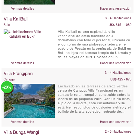
estancia serena y relajante. Villa Paletu está
completamente climatizada y cuenta con
Ver más detalles
Hacer una reservación
ventanales de suelo a techo, suelos de
mármol, un salón en la azotea con espacio
Villa KaliBali
3 - 4 Habitaciones
de masajes y una piscina ...
US$ 615 - 1080
Bukit
Villa Kalibali es una espléndida villa
vacacional de estilo moderno de 4
dormitorios con todo el personal, ubicada en
el contorno de una pintoresca ladera en el
pueblo de Pecatu en la península de Bukit en
Bali, no lejos del famoso templo de Uluwatu y
de las playas de surf. Ubicada en un
espacioso jardín, Villa KaliBali está
Ver más detalles
Hacer una reservación
bendecida con espectaculares vistas
panorámicas al océano que abarcan gran
Villa Frangipani
3 - 4 Habitaciones
parte de la costa oeste de Bali. Los
huéspedes que se alojen en Villa ...
US$ 425 - 675
Canggu
Enclavado en las terrazas de arroz verdes
-20%
cerca de Canggu, Villa Frangipani es un
santuario rural tranquilo, construido sobre la
ladera de un pequeño valle. Con un río lento,
al pie de la huerta, esta encantadora villa
está bien escondido de cualquier ajetreo y el
bullicio de la alta sociedad, rodeado de
árboles y jardines que garantizan total
privacidad.
Ver más detalles
Hacer una reservación
Villa Bunga Wangi
2 - 3 Habitaciones