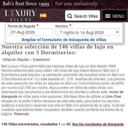
Search Villas
MENU
Fecha de llegada
Noches
Ampliar el formulario de búsqueda de villas
Nuestra selección de 146 villas de lujo en
alquiler con 3 Dormitorios:
Villas en Alquiler
>
3-bedroom
Bali Luxury Villas administra las mejores villas de lujo en Bali desde 1999.
Hemos seleccionado para usted 146 villas de lujo disponibles en Bali con 3
Dormitorios para alquilar. La
valoración promedio de nuestras villas en Bali con
3 Dormitorios es
4.4
/
5
y está basada en
216
reseñas de clientes.
Los precios
de esta selección de villas en alquiler en Bali con 3 Dormitorios varían
de $350
por noche
a $1700 por noche. Aquí puedes ver fotos de estas villas, sus
descripciones, los precios y los testimonios de clientes o utilizar este
motor de
búsqueda
de villas para más opciones. Siéntase libre de utilizar el
Live-Chat
situado en la parte inferior derecha de esta sitio web, para todos los asuntos
relativos a alquilar o reservar una villa en Bali con personal de la casa. Cuando
nuestros operadores están ocupados, también puede contáctenos través de la
página
Reservas
.
146 Villas encontrados, resultados 1 => 40.
Vea los resultados de búsqueda