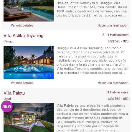
Umalas, entre Seminyak y Canggu. Villa
Damai, recién terminada, está construida en
1800 metros cuadrados de terreno, con una
piscina privada de 22 metros, ubicada en un
amplio jardín. Está rodeado de jardines
tropicales con vistas a los arrozales
Ver más detalles
Hacer una reservación
naturales. Esta idílica villa de Bali ofrece a
sus huéspedes personal capacitado
Villa Astika Toyaning
3 - 4 Habitaciones
profesionalmente a tiempo ...
US$ 525 - 925
Canggu
Canggu Villa Astika Toyaning, con todo el
personal, ofrece una piscina privada de 20
metros y una piscina cuadrada. Las 4
habitaciones con aire acondicionado y baño
privado dan a la piscina y a un gran jardín.
Villa Astika Toyaning combina a la perfección
la arquitectura tradicional balinesa con el
diseño moderno y ofrece el refugio perfecto
para familias numerosas o grupos de
Ver más detalles
Hacer una reservación
amigos, a solo 5 minutos en coche de la
popular playa Echo de Bali. Este santuario
Villa Paletu
3 Habitaciones
privado, con un ...
US$ 560 - 650
Ubud
Villa Paletu es una elegante y ultramoderna
NEW
villa de lujo de 3 dormitorios en Ubud, un
santuario que ofrece vistas contemplativas a
los emblemáticos arrozales esmeralda de
Bali, situado en el tranquilo enclave de
Singakerta y atendido por un equipo de
personal dedicado que garantiza una