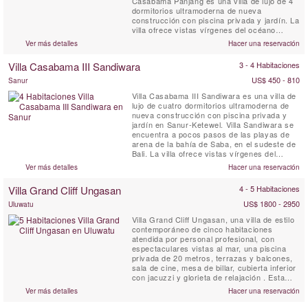
Casabama Panjang es una villa de lujo de 4
dormitorios ultramoderna de nueva
construcción con piscina privada y jardín. La
villa ofrece vistas vírgenes del océano
cercano. Villa Casabama I Panjang se
Ver más detalles
Hacer una reservación
encuentra en los terrenos de Casabama
Villas, que consta de tres villas de lujo
Villa Casabama III Sandiwara
3 - 4 Habitaciones
independientes con personal completo.
US$ 450 - 810
Sanur
Villa Casabama III Sandiwara es una villa de
lujo de cuatro dormitorios ultramoderna de
nueva construcción con piscina privada y
jardín en Sanur-Ketewel. Villa Sandiwara se
encuentra a pocos pasos de las playas de
arena de la bahía de Saba, en el sudeste de
Bali. La villa ofrece vistas vírgenes del
océano cercano y del volcán. Villa
Ver más detalles
Hacer una reservación
Casabama III Sandiwara se encuentra en los
terrenos de Casabama Villas, que consta de
Villa Grand Cliff Ungasan
4 - 5 Habitaciones
tres villas de lujo independientes con
personal ...
US$ 1800 - 2950
Uluwatu
Villa Grand Cliff Ungasan, una villa de estilo
contemporáneo de cinco habitaciones
atendida por personal profesional, con
espectaculares vistas al mar, una piscina
privada de 20 metros, terrazas y balcones,
sala de cine, mesa de billar, cubierta inferior
con jacuzzi y glorieta de relajación . Esta
villa excepcional en Bali está ubicada en los
Ver más detalles
Hacer una reservación
terrenos de un resort de lujo en lo alto de un
acantilado en la espectacular península de