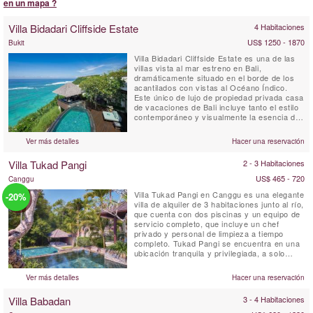
en un mapa ?
Villa Bidadari Cliffside Estate
4 Habitaciones
US$ 1250 - 1870
Bukit
Villa Bidadari Cliffside Estate es una de las
villas vista al mar estreno en Bali,
dramáticamente situado en el borde de los
acantilados con vistas al Océano Índico.
Este único de lujo de propiedad privada casa
de vacaciones de Bali incluye tanto el estilo
contemporáneo y visualmente la esencia de
Bali. Hay tres dormitorios con baño
espectaculares en la residencia principal y
Ver más detalles
Hacer una reservación
un dormitorio con baño en cuarto lugar, una
cabaña de estilo balinés se encuentra abajo
Villa Tukad Pangi
2 - 3 Habitaciones
del ...
US$ 465 - 720
Canggu
Villa Tukad Pangi en Canggu es una elegante
-20%
villa de alquiler de 3 habitaciones junto al río,
que cuenta con dos piscinas y un equipo de
servicio completo, que incluye un chef
privado y personal de limpieza a tiempo
completo. Tukad Pangi se encuentra en una
ubicación tranquila y privilegiada, a solo
unos minutos en coche de las modernas
cafeterías, restaurantes y playas de
Ver más detalles
Hacer una reservación
Pererenan. La ecológica Villa Tukad Pangi no
es una villa común en Bali, sino un espacio
Villa Babadan
3 - 4 Habitaciones
donde el ...