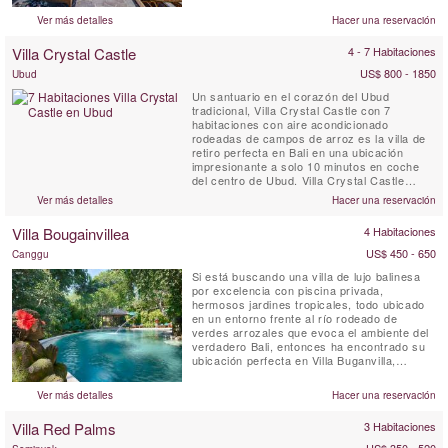
cuenta con impresionantes vistas
Ver más detalles
Hacer una reservación
panorámicas de la cordillera de volcanes de
Bali y de los arrozales en terrazas. Además,
Villa Crystal Castle
4 - 7 Habitaciones
cuenta con ...
US$ 800 - 1850
Ubud
Un santuario en el corazón del Ubud
tradicional, Villa Crystal Castle con 7
habitaciones con aire acondicionado
rodeadas de campos de arroz es la villa de
retiro perfecta en Bali en una ubicación
impresionante a solo 10 minutos en coche
del centro de Ubud. Villa Crystal Castle
cuenta con una gran piscina de 18 x 5
Ver más detalles
Hacer una reservación
metros, un gran Yoga Shala, un pabellón de
tratamiento de spa, todo dentro del generoso
Villa Bougainvillea
4 Habitaciones
jardín tropical de 4600 m2.
US$ 450 - 650
Canggu
Si está buscando una villa de lujo balinesa
por excelencia con piscina privada,
hermosos jardines tropicales, todo ubicado
en un entorno frente al río rodeado de
verdes arrozales que evoca el ambiente del
verdadero Bali, entonces ha encontrado su
ubicación perfecta en Villa Buganvilla,
Canggu. Villa Bougainvillea es una obra
maestra balinesa de cuatro habitaciones (3
Ver más detalles
Hacer una reservación
pabellones para dormir independientes y 1
habitación en el entrepiso con baño privado)
Villa Red Palms
3 Habitaciones
con personal completo y...