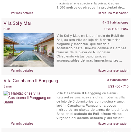
maximizar el espacio y la privacidad en
1.500 metros cuadrados, la propiedad de
tejas techo ofrece lo mejor de la isla tropical
Ver más detalles
Hacer una reservación
viviendo con todas comodidades de Canggu
villas de lujo.
Villa Sol y Mar
4 - 5 Habitaciones
US$ 1149 - 2057
Bukit
Villa Sol y Mar, en la península de Bukit de
Bali, es una villa de lujo de 5 dormitorios,
elegante y moderna, que desde su
acantilado hasta Uluwatu domina las arenas
blancas de la playa de Nunggalan.
Ofreciendo vistas panorámicas
incomparables del mar, impresionantes
puestas de sol sobre el Océano Índico y la
noche una magnífica bóveda celestial. El
Ver más detalles
Hacer una reservación
diseño simple y elegante de Villa Sol y Mar
ofrece una estancia cómoda y lujosa en la
Villa Casabama II Panggung
3 Habitaciones
playa. Es un lugar ideal para que ...
US$ 450 - 710
Sanur
Villa Casabama II Panggung en Sanur-
Ketewel es una nueva y ultra moderna villa
de lujo de 3 dormitorios con piscina y amp;
jardín. Casabama Panggung, a pocos
metros de las playas de arena de la bahía de
Saba en el sudeste de Bali, ofrece vistas
vírgenes del océano cercano y del distante
monte Agung. Villa Panggung se encuentra
Ver más detalles
Hacer una reservación
en los terrenos de Casabama Villas, que
consta de tres villas de lujo independientes