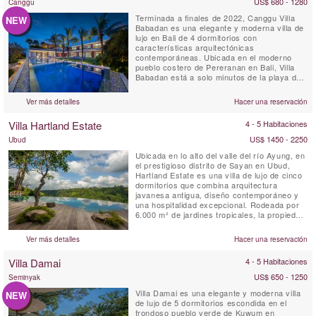
US$ 680 - 1280
Canggu
Terminada a finales de 2022, Canggu Villa
NEW
Babadan es una elegante y moderna villa de
lujo en Bali de 4 dormitorios con
características arquitectónicas
contemporáneas. Ubicada en el moderno
pueblo costero de Pereranan en Bali, Villa
Babadan está a solo minutos de la playa de
surf de Pantai Lima. Con interiores elegantes
dignos de una revista, realzados por mucha
Ver más detalles
Hacer una reservación
luz natural, Villa Babadan está ubicada en
una ubicación muy solicitada en Canggu.
Villa Hartland Estate
4 - 5 Habitaciones
Construida en dos niveles ...
US$ 1450 - 2250
Ubud
Ubicada en lo alto del valle del río Ayung, en
el prestigioso distrito de Sayan en Ubud,
Hartland Estate es una villa de lujo de cinco
dormitorios que combina arquitectura
javanesa antigua, diseño contemporáneo y
una hospitalidad excepcional. Rodeada por
6.000 m² de jardines tropicales, la propiedad
cuenta con una espectacular piscina infinita
de agua salada de 26 metros alimentada por
Ver más detalles
Hacer una reservación
un manantial natural, vistas panorámicas al
valle, instalaciones de bienestar y un
Villa Damai
4 - 5 Habitaciones
servicio...
US$ 650 - 1250
Seminyak
Villa Damai es una elegante y moderna villa
NEW
de lujo de 5 dormitorios escondida en el
frondoso pueblo verde de Kuwum en