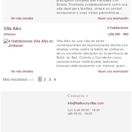
prestigioso complejo Bali Pandawa Cliff
Estate. Diseñada cuidadosamente como una
villa ideal para familias, ofrece un confort
excepcional y unas vistas panorámicas
inigualables al océano. Justo debajo de la
Ver más detalles
Hacer una reservación
finca, las aguas cristalinas protegidas por
arrecifes y las playas de arena blanca de
Villa Aiko
4 Habitaciones
Pandawa Beach esperan a los huéspedes,
mientras que ...
US$ 580 - 990
Jimbaran
Villa Aiko es una villa de estilo
contemporáneo de impresionante diseño con
amplias vistas sobre la bahía de Jimbaran
de su excelente ubicación en la península de
Bukit, en Bali. Oriente y Occidente como
características tradicionales balineses
fusionan deliciosamente con mármol, granito
y maderas locales. Una profusión de vidrio
Ver más detalles
Hacer una reservación
inunda la casa con la luz del sol y da vistas
sin costura más cuidado césped, calmantes
Más resultados: =>
1
2
3
4
juegos de agua y una piscina de
entrenamiento de borde ...
Contacto »
info@baliluxuryvillas.com
Lun a vie 09:00 - 18:00
sáb 09:00 - 18:00