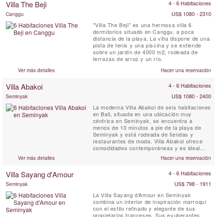
Villa The Beji
4 - 6 Habitaciones
Bukit. Aquí, puede disfrutar de todos los ...
US$ 1080 - 2310
Canggu
"Villa The Beji" es una hermosa villa 6
dormitorios situado en Canggu, a poca
distancia de la playa. La villa dispone de una
pista de tenis y una piscina y se extiende
sobre un jardín de 4000 m2, rodeada de
terrazas de arroz y un río.
Ver más detalles
Hacer una reservación
Villa Abakoi
4 - 6 Habitaciones
US$ 1080 - 2400
Seminyak
La moderna Villa Abakoi de seis habitaciones
en Bali, situada en una ubicación muy
céntrica en Seminyak, se encuentra a
menos de 10 minutos a pie de la playa de
Seminyak y está rodeada de tiendas y
restaurantes de moda. Villa Abakoi ofrece
comodidades contemporáneas y es ideal
para que familias o amigos la compartan y
Ver más detalles
Hacer una reservación
disfruten. Entre sus servicios se incluyen
desayuno diario, WiFi gratuito, habitaciones
Villa Sayang d'Amour
4 - 6 Habitaciones
con aire acondicionado, un dormitorio infantil
con literas, personal ...
US$ 798 - 1911
Seminyak
La Villa Sayang d’Amour en Seminyak
combina un interior de inspiración marroquí
con el estilo refinado y elegante de sus
propietarios franceses. Sus exuberantes