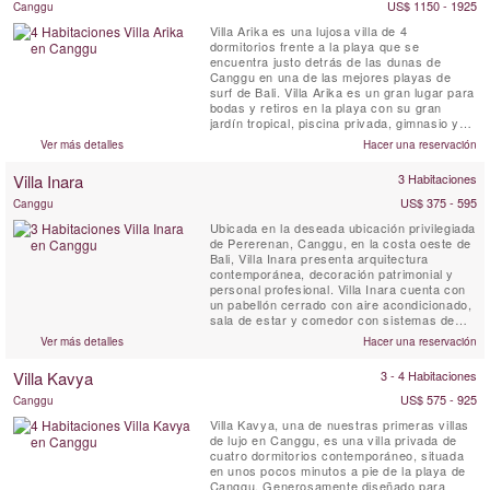
US$ 1150 - 1925
Canggu
Villa Arika es una lujosa villa de 4
dormitorios frente a la playa que se
encuentra justo detrás de las dunas de
Canggu en una de las mejores playas de
surf de Bali. Villa Arika es un gran lugar para
bodas y retiros en la playa con su gran
jardín tropical, piscina privada, gimnasio y
personal a tiempo completo. Esta lujosa villa
Ver más detalles
Hacer una reservación
de playa ofrece vistas del Bukit de Bali al
sur, al norte se encuentran palmeras,
Villa Inara
3 Habitaciones
terrazas de arroz y una serie de
promontorios, el más cercano de ...
US$ 375 - 595
Canggu
Ubicada en la deseada ubicación privilegiada
de Pererenan, Canggu, en la costa oeste de
Bali, Villa Inara presenta arquitectura
contemporánea, decoración patrimonial y
personal profesional. Villa Inara cuenta con
un pabellón cerrado con aire acondicionado,
sala de estar y comedor con sistemas de
entretenimiento, muchos asientos y una
Ver más detalles
Hacer una reservación
cocina, así como tres habitaciones dobles
independientes con baño y terrazas al aire
Villa Kavya
3 - 4 Habitaciones
libre alrededor de la piscina privada en un
hermoso ...
US$ 575 - 925
Canggu
Villa Kavya, una de nuestras primeras villas
de lujo en Canggu, es una villa privada de
cuatro dormitorios contemporáneo, situada
en unos pocos minutos a pie de la playa de
Canggu. Generosamente diseñado para