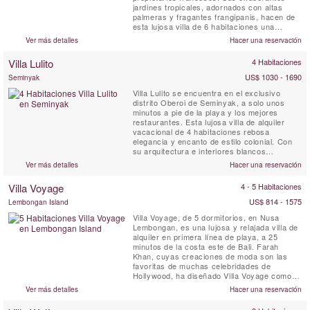
jardines tropicales, adornados con altas
palmeras y fragantes frangipanis, hacen de
esta lujosa villa de 6 habitaciones una
residencia inconfundiblemente balinesa.
Ver más detalles
Hacer una reservación
Hospedarse en la Villa Sayang d’Amour es
como entrar en las páginas de un fascinante
Villa Lulito
4 Habitaciones
cuento de Las Mil y Una Noches.
US$ 1030 - 1690
Seminyak
Villa Lulito se encuentra en el exclusivo
distrito Oberoi de Seminyak, a solo unos
minutos a pie de la playa y los mejores
restaurantes. Esta lujosa villa de alquiler
vacacional de 4 habitaciones rebosa
elegancia y encanto de estilo colonial. Con
su arquitectura e interiores blancos
impecables, Villa Lulito es el refugio perfecto
Ver más detalles
Hacer una reservación
en Bali para disfrutar de unas vacaciones
inolvidables con familiares y amigos.
Villa Voyage
4 - 5 Habitaciones
US$ 814 - 1575
Lembongan Island
Villa Voyage, de 5 dormitorios, en Nusa
Lembongan, es una lujosa y relajada villa de
alquiler en primera línea de playa, a 25
minutos de la costa este de Bali. Farah
Khan, cuyas creaciones de moda son las
favoritas de muchas celebridades de
Hollywood, ha diseñado Villa Voyage como
una lujosa morada para los pies descalzos,
Ver más detalles
Hacer una reservación
manteniendo al mismo tiempo el encanto del
viejo mundo de los suelos de madera de