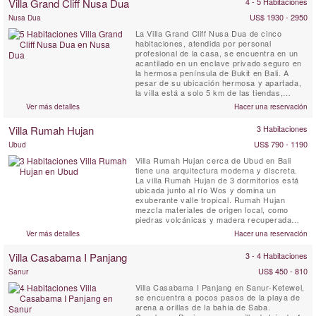
Villa Grand Cliff Nusa Dua
4 - 5 Habitaciones
con personal completo. Ubicada un poco
más arriba que las ...
US$ 1930 - 2950
Nusa Dua
La Villa Grand Cliff Nusa Dua de cinco
habitaciones, atendida por personal
profesional de la casa, se encuentra en un
acantilado en un enclave privado seguro en
la hermosa península de Bukit en Bali. A
pesar de su ubicación hermosa y apartada,
la villa está a solo 5 km de las tiendas,
restaurantes, golf y actividades de deportes
Ver más detalles
Hacer una reservación
acuáticos de Nusa Dua, todos los cuales
son fácilmente accesibles con el automóvil y
Villa Rumah Hujan
3 Habitaciones
el conductor de cortesía de la villa. Esta villa
balinesa de ...
US$ 790 - 1190
Ubud
Villa Rumah Hujan cerca de Ubud en Bali
tiene una arquitectura moderna y discreta.
La villa Rumah Hujan de 3 dormitorios está
ubicada junto al río Wos y domina un
exuberante valle tropical. Rumah Hujan
mezcla materiales de origen local, como
piedras volcánicas y madera recuperada
para asentarse armoniosamente en el
Ver más detalles
Hacer una reservación
entorno que lo rodea. Plano e integrado en la
tierra, Rumah Hujan es una lujosa villa
Villa Casabama I Panjang
3 - 4 Habitaciones
privada de 3 dormitorios que disfruta de
impresionantes vistas de la pintoresca...
US$ 450 - 810
Sanur
Villa Casabama I Panjang en Sanur-Ketewel,
se encuentra a pocos pasos de la playa de
arena a orillas de la bahía de Saba.