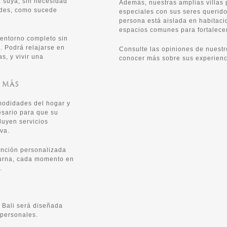
á suya, sin necesidad
Además, nuestras amplias villas 
edes, como sucede
especiales con sus seres querido
persona está aislada en habitaci
espacios comunes para fortalecer
l entorno completo sin
. Podrá relajarse en
Consulte las opiniones de nues
s, y vivir una
conocer más sobre sus experienci
 MÁS
omodidades del hogar y
esario para que su
luyen servicios
va.
tención personalizada
turna, cada momento en
.
n Bali será diseñada
personales.