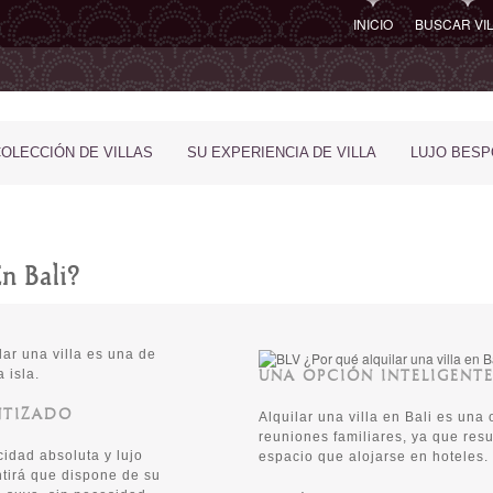
INICIO
BUSCAR VI
COLECCIÓN DE VILLAS
SU EXPERIENCIA DE VILLA
LUJO BES
n Bali?
ilar una villa es una de
 isla.
UNA OPCIÓN INTELIGENT
NTIZADO
Alquilar una villa en Bali es un
reuniones familiares, ya que res
cidad absoluta y lujo
espacio que alojarse en hoteles.
entirá que dispone de su