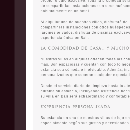
propio refugio exclusivo. Toda la propiedad ser
de compartir las instalaciones con otros huésp
habitualmente en un hotel.
Al alquilar una de nuestras villas, disfrutará de
compartir las instalaciones con otros huéspedes
jardines privados, disfrutar de piscinas exclusiva
experiencia única en Bali.
LA COMODIDAD DE CASA… Y MUCHO
Nuestras villas en alquiler ofrecen todas las c
más. Son espaciosas y cuentan con todo lo nec
estancia sea cómoda e inolvidable. Además, inc
personalizados que superan cualquier expectati
Desde el servicio diario de limpieza hasta la a
durante su estancia, incluyendo asistencia noc
su villa en Bali será extraordinario y confortable
EXPERIENCIA PERSONALIZADA
Su estancia en una de nuestras villas de lujo e
especialmente según sus gustos y necesidades 