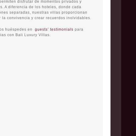
permiten disfrutar de momentos privados y
s. A diferencia de los hoteles, donde cada
ones separadas, nuestras villas proporcionan
 la convivencia y crear recuerdos inolvidables.
tros huéspedes en
guests’ testimonials
para
as con Bali Luxury Villas.