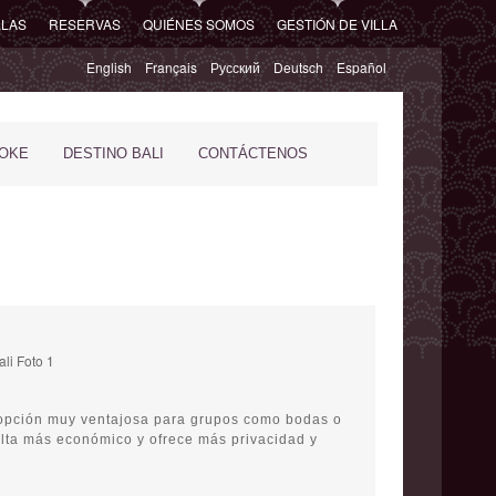
LLAS
RESERVAS
QUIÉNES SOMOS
GESTIÓN DE VILLA
English
Français
Русский
Deutsch
Español
POKE
DESTINO BALI
CONTÁCTENOS
E
a opción muy ventajosa para grupos como bodas o
ulta más económico y ofrece más privacidad y