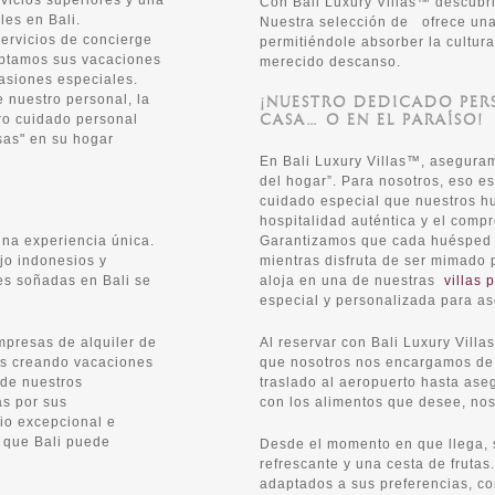
rvicios superiores y una
Con Bali Luxury Villas™ descubri
les en Bali.
Nuestra selección de
ofrece una
ervicios de concierge
permitiéndole absorber la cultura
aptamos sus vacaciones
merecido descanso.
casiones especiales.
 nuestro personal, la
¡NUESTRO DEDICADO PER
CASA… O EN EL PARAÍSO!
ero cuidado personal
sas" en su hogar
En Bali Luxury Villas™, aseguram
del hogar”. Para nosotros, eso es
cuidado especial que nuestros h
hospitalidad auténtica y el comp
una experiencia única.
Garantizamos que cada huésped 
jo indonesios y
mientras disfruta de ser mimado 
es soñadas en Bali se
aloja en una de nuestras
villas 
especial y personalizada para a
presas de alquiler de
Al reservar con Bali Luxury Vill
ños creando vacaciones
que nosotros nos encargamos de t
 de nuestros
traslado al aeropuerto hasta ase
as por sus
con los alimentos que desee, nos
io excepcional e
r que Bali puede
Desde el momento en que llega, 
refrescante y una cesta de frutas
adaptados a sus preferencias, co