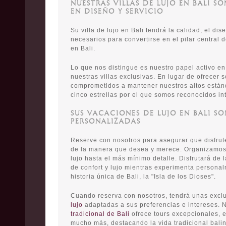
NUESTRAS VILLAS DE LUJO EN BALI S
EN DISEÑO Y SERVICIO
Su villa de lujo en Bali tendrá la calidad, el dis
necesarios para convertirse en el pilar central 
en Bali.
Lo que nos distingue es nuestro papel activo e
nuestras villas exclusivas. En lugar de ofrecer 
comprometidos a mantener nuestros altos estánd
cinco estrellas por el que somos reconocidos in
SUS VACACIONES DE LUJO EN BALI SO
PERSONALIZADAS
Reserve con nosotros para asegurar que disfrut
de la manera que desea y merece. Organizamos
lujo hasta el más mínimo detalle. Disfrutará de 
de confort y lujo mientras experimenta personalm
historia única de Bali, la "Isla de los Dioses".
Cuando reserva con nosotros, tendrá unas exc
lujo
adaptadas a sus preferencias e intereses.
tradicional de Bali
ofrece tours excepcionales, e
mucho más, destacando la vida tradicional balin