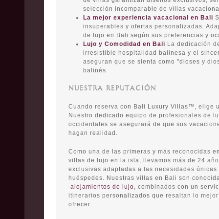
de villas garantizan diseños exclusivos, se
selección incomparable de villas vacaciona
La mejor experiencia vacacional en Bali
S
insuperables y ofertas personalizadas. Ad
de lujo en Bali según sus preferencias y o
Lujo y Comodidad en Bali
La dedicación de
irresistible hospitalidad balinesa y el sinc
aseguran que se sienta como "dioses y dio
balinés.
NUESTRA REPUTACIÓN
Cuando reserva con Bali Luxury Villas™, elige 
Nuestro dedicado equipo de profesionales de lu
occidentales se asegurará de que sus vacacion
hagan realidad.
Como una de las primeras y más reconocidas em
villas de lujo en la isla, llevamos más de 24 a
exclusivas adaptadas a las necesidades únicas
huéspedes. Nuestras villas en Bali son conocid
alojamientos de lujo
, combinados con un servic
itinerarios personalizados que resaltan lo mejo
ofrecer.