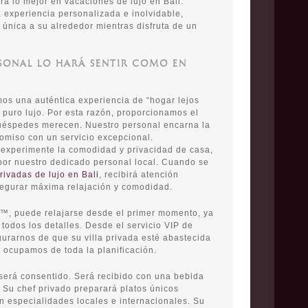
rá lo mejor en vacaciones de lujo en Bali.
 experiencia personalizada e inolvidable,
 única a su alrededor mientras disfruta de un
SONAL LO HARÁ SENTIR COMO EN
os una auténtica experiencia de “hogar lejos
 puro lujo. Por esta razón, proporcionamos el
uéspedes merecen. Nuestro personal encarna la
romiso con un servicio excepcional.
experimente la comodidad y privacidad de casa,
por nuestro dedicado personal local. Cuando se
privadas de lujo en Bali
, recibirá atención
segurar máxima relajación y comodidad.
as™, puede relajarse desde el primer momento, ya
odos los detalles. Desde el servicio VIP de
gurarnos de que su villa privada esté abastecida
 ocupamos de toda la planificación.
será consentido. Será recibido con una bebida
. Su chef privado preparará platos únicos
n especialidades locales e internacionales. Su