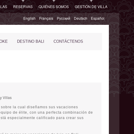
LLAS
RESERVAS
QUIÉNES SOMOS
GESTIÓN DE VILLA
English
Français
Русский
Deutsch
Español
POKE
DESTINO BALI
CONTÁCTENOS
e sobre la cual diseñamos sus vacaciones
equipo de élite, con una perfecta combinación de
está especialmente calificado para crear sus