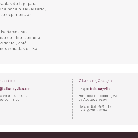
ivadas de lujo para
una boda o aniversario,
ce experiencias
 diseñamos sus
po de élite, con una
cidental, está
ones soñadas en Bali.
ntacto »
Charlar (Chat) »
@baliluxuryvillas.com
skype:
baliluxuryvillas
a vie 09:00 - 18:00
Hora local en London (UK)
09:00 - 18:00
07-Aug-2026 16:04
Hora en Bali (GMT+8)
07-Aug-2026 23:04