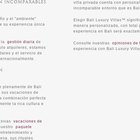
ON INCOMPARABLES
villa privada cuenta con personal
incomparable entorno que es Bal
eño y el "ambiente"
Elegir Bali Luxury Villas™ signifi
de su experiencia única
manera personalizada, con total 
experiencia en Bali será exacta
n la
gestión diaria
de
Consulte nuestras
opiniones de
solo alquileres, estamos
experiencia con Bali Luxury Villa
ares y el servicio de
ternacionalmente.
N
e plenamente de Bali
 sus vacaciones de
la combinación perfecta
ente la rica cultura e
lusivas
vacaciones de
 Nuestro
paquete
ntretenimiento y
esa, sus rituales