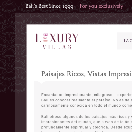
LA 
Paisajes Ricos, Vistas Impres
Encantador, impresionante, milagroso… experim
Bali es conocer realmente el paraíso. No es de 
cariñosamente conocida en todo el mundo como l
Bali ofrece algunos de los paisajes más ricos y 
impresionantes del mundo, que sirven de telón 
profundamente espiritual y colorida. Desde exu