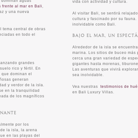
ue dominan aguas
vida con actividad y cultura.
s frente al mar en Bali
,
paz y una nueva
Al visitar Bali, se sentirá relajad
cultura y fascinado por su fauna.
inolvidable como Bali.
l tema central de obras
eciadas en todo el
BAJO EL MAR, UN ESPECT
Alrededor de la isla se encuentra
marina. Los sitios de buceo más 
cerca una gran variedad de espec
lcanzando grandes
gigantes hasta morenas, tiburone
uelo rico y fértil. En
Las aventuras que vivirá explora
z que dominan el
sea inolvidable.
añosas generan
dad y verdor de la isla.
Vea nuestras
testimonios de hu
e en la tranquilidad
en Bali Luxury Villas.
deada de los magníficos
ONANTE
almente por los
de la isla, la arena
que en las playas del