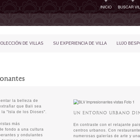
INICIO
BUSCAR VI
COLECCIÓN DE VILLAS
SU EXPERIENCIA DE VILLA
LUJO BES
ionantes
entar la belleza de
extrañar que Bali sea
a "Isla de los Dioses".
UN ENTORNO URBANO DI
vistas más
En contraste con el relajante pai
de fondo a una cultura
centros urbanos. Con restaurante
berantes y ondulantes
numerosas galerías de arte y una