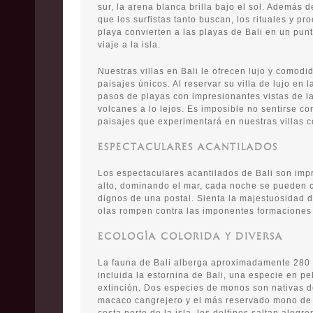
sur, la arena blanca brilla bajo el sol. Además d
que los surfistas tanto buscan, los rituales y p
playa convierten a las playas de Bali en un punt
viaje a la isla.
Nuestras villas en Bali le ofrecen lujo y comodi
paisajes únicos. Al reservar su villa de lujo en 
pasos de playas con impresionantes vistas de la
volcanes a lo lejos. Es imposible no sentirse c
paisajes que experimentará en nuestras villas co
ESPECTACULARES ACANTILADOS
Los espectaculares acantilados de Bali son imp
alto, dominando el mar, cada noche se pueden 
dignos de una postal. Sienta la majestuosidad 
olas rompen contra las imponentes formaciones
ECOLOGÍA COLORIDA Y DIVERSA
La fauna de Bali alberga aproximadamente 280 
incluida la estornina de Bali, una especie en pel
extinción. Dos especies de monos son nativas de
macaco cangrejero y el más reservado mono de 