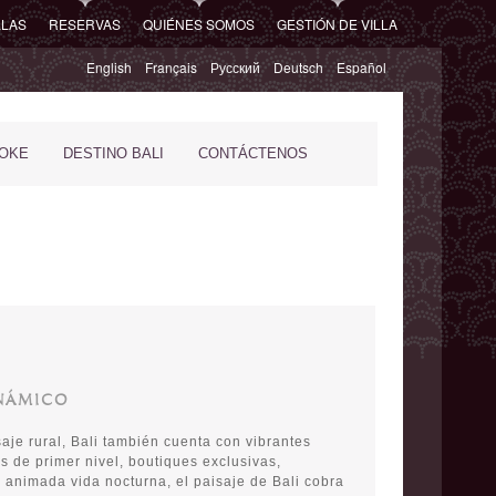
LLAS
RESERVAS
QUIÉNES SOMOS
GESTIÓN DE VILLA
English
Français
Русский
Deutsch
Español
POKE
DESTINO BALI
CONTÁCTENOS
NÁMICO
saje rural, Bali también cuenta con vibrantes
s de primer nivel, boutiques exclusivas,
 animada vida nocturna, el paisaje de Bali cobra