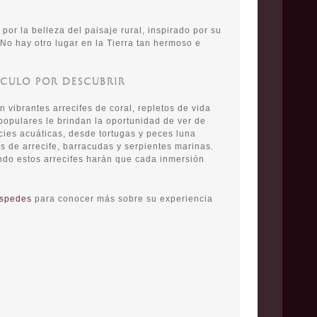
o por la belleza del paisaje rural, inspirado por su
 No hay otro lugar en la Tierra tan hermoso e
ÁCULO POR DESCUBRIR
n vibrantes arrecifes de coral, repletos de vida
populares le brindan la oportunidad de ver de
ies acuáticas, desde tortugas y peces luna
s de arrecife, barracudas y serpientes marinas.
ndo estos arrecifes harán que cada inmersión
éspedes
para conocer más sobre su experiencia