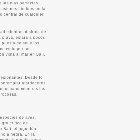
e las olas perfectas
rocesiones hindúes en la
o central de cualquier
dad mientras disfruta de
la playa, estará a pocos
 puesta de sol y los
onmovido por los
n vista al mar en Bali.
resionantes. Desde lo
contemplar atardeceres
del océano mientras las
 rocosas.
especies de aves,
igro crítico de
 Bali: el juguetón
hoja negra. En la