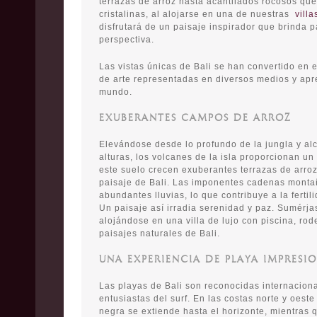
terrazas de arroz hasta acantilados rocosos q
cristalinas, al alojarse en una de nuestras
villa
disfrutará de un paisaje inspirador que brinda 
perspectiva.
Las vistas únicas de Bali se han convertido en e
de arte representadas en diversos medios y apr
mundo.
EXUBERANTES CAMPOS DE ARROZ
Elevándose desde lo profundo de la jungla y a
alturas, los volcanes de la isla proporcionan un s
este suelo crecen exuberantes terrazas de arro
paisaje de Bali. Las imponentes cadenas mont
abundantes lluvias, lo que contribuye a la fertili
Un paisaje así irradia serenidad y paz. Sumérjas
alojándose en una villa de lujo con piscina, ro
paisajes naturales de Bali.
UNA EXPERIENCIA DE PLAYA IMPRESI
Las playas de Bali son reconocidas internacion
entusiastas del surf. En las costas norte y oeste 
negra se extiende hasta el horizonte, mientras 