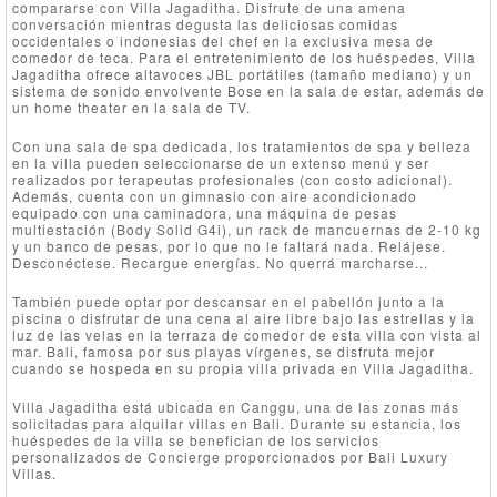
compararse con Villa Jagaditha. Disfrute de una amena
conversación mientras degusta las deliciosas comidas
occidentales o indonesias del chef en la exclusiva mesa de
comedor de teca. Para el entretenimiento de los huéspedes, Villa
Jagaditha ofrece altavoces JBL portátiles (tamaño mediano) y un
sistema de sonido envolvente Bose en la sala de estar, además de
un home theater en la sala de TV.
Con una sala de spa dedicada, los tratamientos de spa y belleza
en la villa pueden seleccionarse de un extenso menú y ser
realizados por terapeutas profesionales (con costo adicional).
Además, cuenta con un gimnasio con aire acondicionado
equipado con una caminadora, una máquina de pesas
multiestación (Body Solid G4i), un rack de mancuernas de 2-10 kg
y un banco de pesas, por lo que no le faltará nada. Relájese.
Desconéctese. Recargue energías. No querrá marcharse...
También puede optar por descansar en el pabellón junto a la
piscina o disfrutar de una cena al aire libre bajo las estrellas y la
luz de las velas en la terraza de comedor de esta villa con vista al
mar. Bali, famosa por sus playas vírgenes, se disfruta mejor
cuando se hospeda en su propia villa privada en Villa Jagaditha.
Villa Jagaditha está ubicada en Canggu, una de las zonas más
solicitadas para alquilar villas en Bali. Durante su estancia, los
huéspedes de la villa se benefician de los servicios
personalizados de Concierge proporcionados por Bali Luxury
Villas.