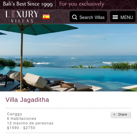
Search Villas
MENU
Villa Jagaditha
Canggu
6
Habitaciones
12 maximo de personas
$1590 - $2750