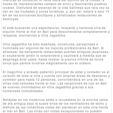
través de impresionantes campos de arroz y fascinantes pueblos
locales. Disfrutará de escenas de la vida balinesa que rara vez se
ven en las ciudades y zonas turísticas, y, aun así, estará a solo 15
km de las exclusivas boutiques y sofisticados restaurantes de
Seminyak.
Si está buscando una espectacular, relajante y hermosa villa de
alquiler frente al mar en Bali para desconectarse completamente y
relajarse, bienvenido a Villa Jagaditha.
Villa Jagaditha ha sido diseñada, construida, paisajizada e
iluminada por algunos de los mejores profesionales de Bali. Al
atravesar las bellamente restauradas puertas antiguas javanesas,
el exuberante jardín lo sorprenderá y cautivará a medida que se
despliega ante usted, hasta revelar la piscina infinita de forma
única que parece fundirse mágicamente con el océano.
El magnífico y aireado pabellón principal de estar y comedor es el
corazón de toda la villa y cuenta con amplias áreas de descanso y
comedor para hasta 12 personas, convirtiéndola en una de las
villas más cómodas frente al mar. Las vacaciones de lujo en Bali
se vuelven inolvidables en Villa Jagaditha gracias a sus
numerosas comodidades.
Relájese en los modernos sofás o recuéstese en la enorme cama
de día antigua bajo la suave brisa de los ventiladores de techo y
disfrute de las románticas vistas del atardecer en esta villa frente
al mar en Bali. Las villas con vistas excepcionales no pueden