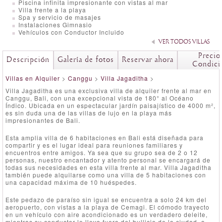
Piscina infinita impresionante con vistas al mar
Villa frente a la playa
Spa y servicio de masajes
Instalaciones Gimnasio
Vehículos con Conductor Incluido
VER TODOS VILLAS
Precio
Descripción
Galería de fotos
Reservar ahora
Condici
Villas en Alquiler
>
Canggu
>
Villa Jagaditha
>
Villa Jagaditha es una exclusiva villa de alquiler frente al mar en
Canggu, Bali, con una excepcional vista de 180° al Océano
Índico. Ubicada en un espectacular jardín paisajístico de 4000 m²,
es sin duda una de las villas de lujo en la playa más
impresionantes de Bali.
Esta amplia villa de 6 habitaciones en Bali está diseñada para
compartir y es el lugar ideal para reuniones familiares y
encuentros entre amigos. Ya sea que su grupo sea de 2 o 12
personas, nuestro encantador y atento personal se encargará de
todas sus necesidades en esta villa frente al mar. Villa Jagaditha
también puede alquilarse como una villa de 5 habitaciones con
una capacidad máxima de 10 huéspedes.
Este pedazo de paraíso sin igual se encuentra a solo 24 km del
aeropuerto, con vistas a la playa de Cemagi. El cómodo trayecto
en un vehículo con aire acondicionado es un verdadero deleite,
mientras su conductor lo lleva fuera del bullicio de la ciudad, a