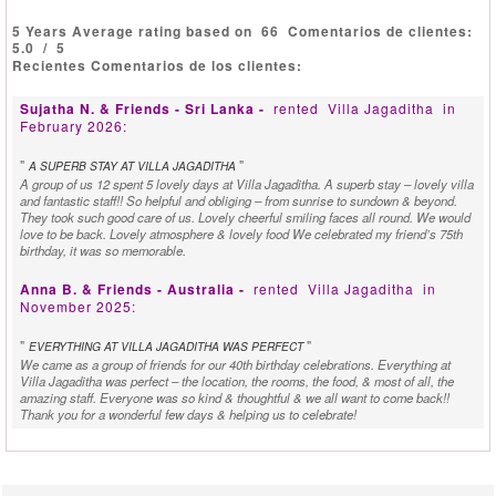
5 Years Average rating based on
66
Comentarios de clientes:
5.0
/
5
Recientes Comentarios de los clientes:
Sujatha N. & Friends - Sri Lanka -
rented
Villa Jagaditha
in
February 2026:
"
"
A SUPERB STAY AT VILLA JAGADITHA
A group of us 12 spent 5 lovely days at Villa Jagaditha. A superb stay – lovely villa
and fantastic staff!! So helpful and obliging – from sunrise to sundown & beyond.
They took such good care of us. Lovely cheerful smiling faces all round. We would
love to be back. Lovely atmosphere & lovely food We celebrated my friend’s 75th
birthday, it was so memorable.
Anna B. & Friends - Australia -
rented
Villa Jagaditha
in
November 2025:
"
"
EVERYTHING AT VILLA JAGADITHA WAS PERFECT
We came as a group of friends for our 40th birthday celebrations. Everything at
Villa Jagaditha was perfect – the location, the rooms, the food, & most of all, the
amazing staff. Everyone was so kind & thoughtful & we all want to come back!!
Thank you for a wonderful few days & helping us to celebrate!
Ashleigh & Brandon W. - Australia -
rented
Villa Jagaditha
in
September 2025: