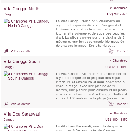
Beach, famous for its rolling surf and
spectacular sunsets, Villa LuWih is as ideal
Villa Canggu North
2 Chambres
for groups of friends who want to party as it
is...
US$ 280 - 440
Canggu
La Villa Canggu North de 2 chambres au
style contemporain dispose d'un grand et
lumineux salon et salle à manger avec une
kitchenette soignée et de superbes œuvres
d'art. La pièce s'ouvre sur une piscine de 8
mètres et une terrasse ensoleillée meublée
de chaises longues. Ses chambres
attenantes à l'étage peuvent être aménagées
Voir les détails
Réserver
en lits king-size ou jumeaux et toutes deux
sont équipées de salles de douche
Villa Canggu South
4 Chambres
attenantes. La villa est située à 100 mètres
de la plage ...
US$ 610 - 1090
Canggu
La Villa Canggu South de 4 chambres est de
style contemporain et propose des repas
intérieurs et extérieurs et deux chambres à
chaque étage, avec une piscine de 20
mètres, une piscine pour enfants et un jardin
clos avec pelouse. La Villa Canggu North est
située à 100 mètres de la plage (assez près
pour entendre les vagues) près de Canggu,
Voir les détails
Réserver
qui évolue rapidement pour devenir la scène
balnéaire la plus branchée de Bali. La villa
Villa Dea Sarasvati
4 Chambres
est bien adaptée aux groupes d'amis ou ...
US$ 800 - 1350
Canggu
La Villa Dea Sarasvati, une villa de quatre
chambres à Berawa, près de Canggu,