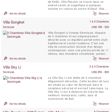
de Keliki. Villa Passion se trouve dans un
endroit serein et magnifique à quelques
minutes en voiture du centre d'Ubud. Villa
Passion est une villa romantique, luxueuse
Voir les détails
Réserver
et élégante idéale pour une lune de miel de
rêve ou peut-être une petite famille en quête
Villa Songket
1 à 3 Chambres
de perfection.
US$ 195 - 520
Seminyak
Villa Songket a Umalas-Seminyak, dispose
de 3 chambres et est soigneusement
décorée avec un équilibre parfait entre style
traditionnel et confort moderne. C'est une
villa de construction récente d'un design
contemporain, avec une piscine privée de 11
mètres, des chambres climatisées, parfaite
pour les familles.
Voir les détails
Réserver
Villa Sky Li
2 à 3 Chambres
US$ 350 - 800
Seminyak
La Villa Sky Li est dotée de 3 chambres
élégamment décorées. Cette location de luxe
est située au cœur de Seminyak dans le
complexe sécurisé et exclusif Laksmana. La
Villa Sky Li est à distance de marche des
meilleurs restaurants, cafés, bars et
commerces de Bali.
Voir les détails
Réserver
6 Chambres