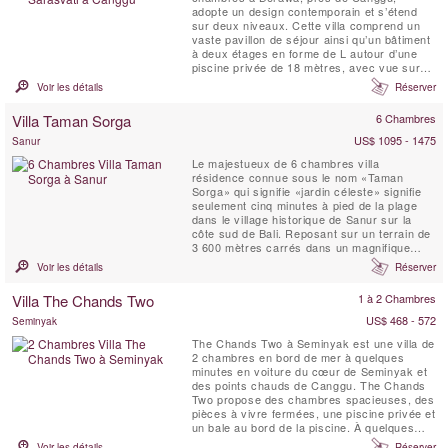
adopte un design contemporain et s’étend
sur deux niveaux. Cette villa comprend un
vaste pavillon de séjour ainsi qu’un bâtiment
à deux étages en forme de L autour d’une
piscine privée de 18 mètres, avec vue sur
les rizières. Le pavillon principal ouvert
Voir les détails
Réserver
comprend un espace salon formel avec
accès à une salle de jardin couverte et
Villa Taman Sorga
6 Chambres
ouverte sur les côtés, une salle à manger et,
...
US$ 1095 - 1475
Sanur
Le majestueux de 6 chambres villa
résidence connue sous le nom «Taman
Sorga» qui signifie «jardin céleste» signifie
seulement cinq minutes à pied de la plage
dans le village historique de Sanur sur la
côte sud de Bali. Reposant sur un terrain de
3 600 mètres carrés dans un magnifique
jardin tropical, la Villa Taman Sorga peut
Voir les détails
Réserver
accueillir jusqu'à 12 personnes.
Villa The Chands Two
1 à 2 Chambres
US$ 468 - 572
Seminyak
The Chands Two à Seminyak est une villa de
2 chambres en bord de mer à quelques
minutes en voiture du cœur de Seminyak et
des points chauds de Canggu. The Chands
Two propose des chambres spacieuses, des
pièces à vivre fermées, une piscine privée et
un bale au bord de la piscine. À quelques
pas de la plage, des restaurants locaux et
Voir les détails
Réserver