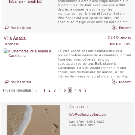
promontoire à côté d'une plage déserte sur
la côte ouest de Bali, avec une vue à 360
degrés à couper le souffle sur les
montagnes, les rizières et l'océan Indien.
Villa Babar est une spectaculaire, très
spacieuse refuge et de luxe en bord de mer
de Bali villa. Villa Babar est situé sur la côte
Voir les détails
Réserver
ouest de Bali, dans le Tabanan. Il s'agit d'un
littoral réputé pour ses plages de surf, y
Villa Asada
3 à 4 Chambres
compris Medewi et Balian, qui offre les plus
...
US$ 480 - 1050
Candidasa
La Villa Asada est une somptueuse villa
privée contemporaine de 4 chambres, offrant
l'une des vues côtières les plus
spectaculaires de tout Bali, située à
Candidasa. La Villa Asada repose sur une
colline, loin du tourisme de masse, à 100
mètres du rivage, et surplombe la magnifique
baie de Labuan Amuk, près de Candidasa, à
Voir les détails
Réserver
l'est de Bali. Avec ses nombreux espaces de
vie et de repas intérieurs et extérieurs, ses
Plus de Résultats: =>
1
2
3
4
5
6
7
8
9
larges balcons, une salle de sport bien
équipée, des vues...
Contact »
info@baliluxuryvillas.com
Lun. à Ven. 9:00 à 18:00
Sam. 9:00 à 18:00