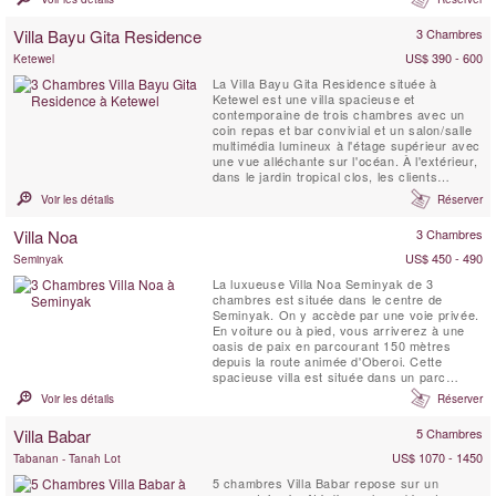
des bars de plage, vous pourrez passer des
journées de farniente au soleil sur la plage
Villa Bayu Gita Residence
3 Chambres
tout en dégustant une cuisine locale et des
boissons ...
US$ 390 - 600
Ketewel
La Villa Bayu Gita Residence située à
Ketewel est une villa spacieuse et
contemporaine de trois chambres avec un
coin repas et bar convivial et un salon/salle
multimédia lumineux à l'étage supérieur avec
une vue alléchante sur l'océan. À l'extérieur,
dans le jardin tropical clos, les clients
peuvent se glisser dans l'eau rafraîchissante
Voir les détails
Réserver
de la piscine de 11 mètres pour une
baignade tranquille, se détendre dans le
Villa Noa
3 Chambres
jacuzzi ou sur la méridienne du belvédère,
ou ...
US$ 450 - 490
Seminyak
La luxueuse Villa Noa Seminyak de 3
chambres est située dans le centre de
Seminyak. On y accède par une voie privée.
En voiture ou à pied, vous arriverez à une
oasis de paix en parcourant 150 mètres
depuis la route animée d'Oberoi. Cette
spacieuse villa est située dans un parc
luxuriant entouré de hauts murs garantissant
Voir les détails
Réserver
votre intimité. Il y a des pelouses soignées,
des palmiers, des frangipaniers, des
Villa Babar
5 Chambres
bougainvilliers et d'autres plantes tropicales.
La Villa Noa Oberoi ...
US$ 1070 - 1450
Tabanan - Tanah Lot
5 chambres Villa Babar repose sur un