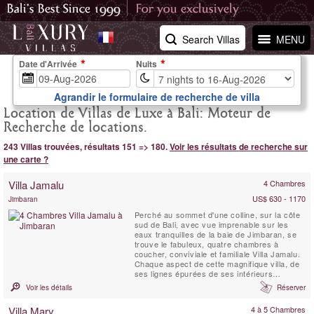
Search Villas
MENU
Date d'Arrivée
Nuits
Agrandir le formulaire de recherche de villa
Location de Villas de Luxe à Bali: Moteur de
Recherche de locations.
243 Villas trouvées, résultats 151 => 180.
Voir les résultats de recherche sur
une carte ?
Villa Jamalu
4 Chambres
US$ 630 - 1170
Jimbaran
Perché au sommet d'une colline, sur la côte
sud de Bali, avec vue imprenable sur les
eaux tranquilles de la baie de Jimbaran, se
trouve le fabuleux, quatre chambres à
coucher, conviviale et familiale Villa Jamalu.
Chaque aspect de cette magnifique villa, de
ses lignes épurées de ses intérieurs
élégants, vous promet le summum du luxe et
Voir les détails
Réserver
du divertissement. Trois étages
d'hébergement exceptionnelle offrent des
Villa Mary
4 à 5 Chambres
possibilités infinies pour le plaisir et la