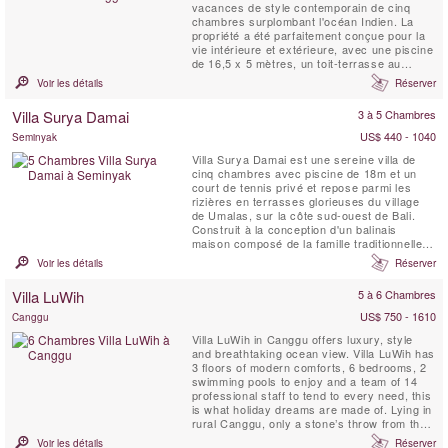
vacances de style contemporain de cinq
chambres surplombant l'océan Indien. La
propriété a été parfaitement conçue pour la
vie intérieure et extérieure, avec une piscine
de 16,5 x 5 mètres, un toit-terrasse au
coucher du soleil et des espaces de vie et
Voir les détails
Réserver
de restauration climatisés et semi-
extérieurs. Ici, en plus de se laisser bercer
Villa Surya Damai
3 à 5 Chambres
par le bruit de l'océan et de se baigner sous
les étoiles,...
US$ 440 - 1040
Seminyak
Villa Surya Damai est une sereine villa de
cinq chambres avec piscine de 18m et un
court de tennis privé et repose parmi les
rizières en terrasses glorieuses du village
de Umalas, sur la côte sud-ouest de Bali.
Construit à la conception d'un balinais
maison composé de la famille traditionnelle,
grande salle à manger ouverte sur les côtés
Voir les détails
Réserver
et le charme de chaume les pavillons de
chambre de la Villa Surya Damai sont
Villa LuWih
5 à 6 Chambres
définies au sein d'un jardin clos enchanteur,
le long d'un ...
US$ 750 - 1610
Canggu
Villa LuWih in Canggu offers luxury, style
and breathtaking ocean view. Villa LuWih has
3 floors of modern comforts, 6 bedrooms, 2
swimming pools to enjoy and a team of 14
professional staff to tend to every need, this
is what holiday dreams are made of. Lying in
rural Canggu, only a stone’s throw from the
dramatic black-volcanic sands of Pererenan
Voir les détails
Réserver