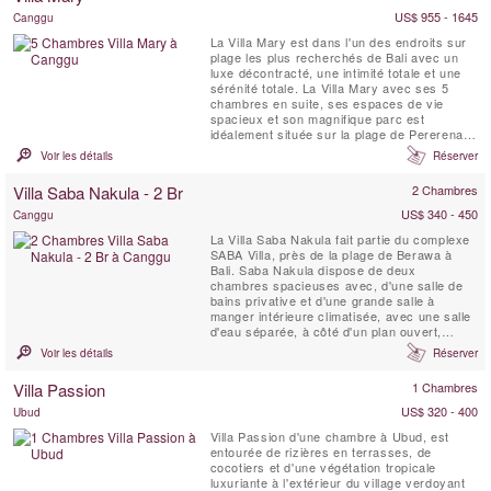
détente: ...
US$ 955 - 1645
Canggu
La Villa Mary est dans l'un des endroits sur
plage les plus recherchés de Bali avec un
luxe décontracté, une intimité totale et une
sérénité totale. La Villa Mary avec ses 5
chambres en suite, ses espaces de vie
spacieux et son magnifique parc est
idéalement située sur la plage de Pererenan
connue seulement de quelques surfeurs
Voir les détails
Réserver
expérimentés et de quelques Balinais locaux.
La Villa Mary fait partie du complexe Pantai
Villa Saba Nakula - 2 Br
2 Chambres
Lima. Les couchers de soleil sont
magnifiques et à ne...
US$ 340 - 450
Canggu
La Villa Saba Nakula fait partie du complexe
SABA Villa, près de la plage de Berawa à
Bali. Saba Nakula dispose de deux
chambres spacieuses avec, d'une salle de
bains privative et d'une grande salle à
manger intérieure climatisée, avec une salle
d'eau séparée, à côté d'un plan ouvert,
cuisine bien équipée et piscine. Connectée à
Voir les détails
Réserver
la salle à manger par une passerelle
couverte. SABA est à moins de 10 minutes
Villa Passion
1 Chambres
du centre de Seminyak. Conçue par
l'architecte de renommée...
US$ 320 - 400
Ubud
Villa Passion d'une chambre à Ubud, est
entourée de rizières en terrasses, de
cocotiers et d'une végétation tropicale
luxuriante à l'extérieur du village verdoyant