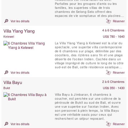
Parfaites pour les groupes d’amis ou les
familles, les superbes villas de trois
chambres de Selong Selo offrent des
espaces de vie somptueux et des piscines à
débordement privées. Les chambres sont
Voir les détails
Réserver
bien réparties pour garantir l’intimité de
chaque invité. Ces villas de luxe disposent
Villa Ylang Ylang
4 à 6 Chambres
de baies vitrées du sol au plafond et de
portes coulissantes qui ...
US$ 780 - 1640
Ketewel
La Villa Ylang Ylang à Ketewel est la star du
spectacle, une superbe villa contemporaine
de 6 chambres sur plage, délimitée par des
cocotiers, des rizières sans fin et une plage
déserte de l'océan Indien. Cachée dans un
village imprégné de culture le long de la côte
sud-est de Bali, cette résidence asiatique
moderne respire le luxe et le glamour, avec
Voir les détails
Réserver
des intérieurs révélant des goûts exquis et
des installations sophistiquées pour les
Villa Bayu
2 à 6 Chambres
clients exigeants, y compris ...
US$ 350 - 1430
Bukit
Villa Bayu à Jimbaran, 6 chambres à
coucher, est perchée sur une colinne de la
péninsule de Bukit au sud de Bali, et ouvre
une vue superbe sur l'océan Indien. Avec
son personnel à plein temps, la Villa Bayu
est une véritable oasis pour ceux qui
recherchent un séjour reposant.
Voir les détails
Réserver