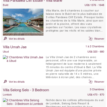
Villa Pandawa Cliff Estate - Villa Marie
US$ 1376 - 1648
Bukit
Villa Marie, de 6 chambres à coucher sur
falaise dans le Bukit est le plus balinaise de
3 villas Pandawa Cliff Estate. Presque toutes
les chambres de la Villa Marie, ainsi que son
jardin et la piscine, offrent des vues
superbes sur l'océan. Les eaux crystalines
protégées par les récifs et les sables blancs
de la plage Pandawa sont juste en dessous
de la propriété, et les meilleures plages de
Voir les détails
Réserver
surf de Bali sont également à proximité.
Villa Umah Jae
1 à 2 Chambres
US$ 320 - 680
Ubud
La Villa Umah Jae de 2 chambres avec
personnel, offre une vue imprenable, un
hébergement de luxe moderne à seulement
15 minutes du centre d'Ubud à Bali. La Villa
Umah Jae est équipée d'une piscine privée
en pierre naturelle de 14 x 5 mètres, une
télévision à écran plat, des chaînes
internationales par satellite, une terrasse
Voir les détails
Réserver
extérieure avec une vue imprenable, un
salon & coin repas et cuisine entièrement
Villa Selong Selo - 3 Bedroom
3 Chambres
équipée, WIFI. Une équipe de personnel
professionnelle est ...
US$ 470 - 870
Lombok
Nichée dans les collines pittoresques du sud
de Lombok, Selong Selo Resort &
Residences est l’incarnation du luxe.