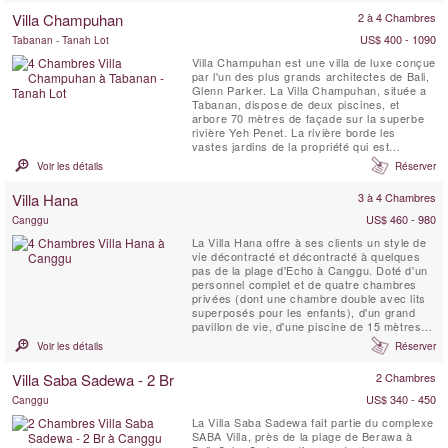
Villa Champuhan
2 à 4 Chambres
US$ 400 - 1090
Tabanan - Tanah Lot
Villa Champuhan est une villa de luxe conçue
par l'un des plus grands architectes de Bali,
Glenn Parker. La Villa Champuhan, située a
Tabanan, dispose de deux piscines, et
arbore 70 mètres de façade sur la superbe
rivière Yeh Penet. La rivière borde les
vastes jardins de la propriété qui est
entourée par la nature et offre de jolies vues.
Voir les détails
Réserver
Villa Hana
3 à 4 Chambres
US$ 460 - 980
Canggu
La Villa Hana offre à ses clients un style de
vie décontracté et décontracté à quelques
pas de la plage d'Echo à Canggu. Doté d'un
personnel complet et de quatre chambres
privées (dont une chambre double avec lits
superposés pour les enfants), d'un grand
pavillon de vie, d'une piscine de 15 mètres,
d'une salle multimédia et d'une terrasse
Voir les détails
Réserver
barbecue, il est idéal pour les familles
actives en vacances ensemble ou pour les
Villa Saba Sadewa - 2 Br
2 Chambres
groupes d'amis attirés par Canggu. des
spots de ...
US$ 340 - 450
Canggu
La Villa Saba Sadewa fait partie du complexe
SABA Villa, près de la plage de Berawa à