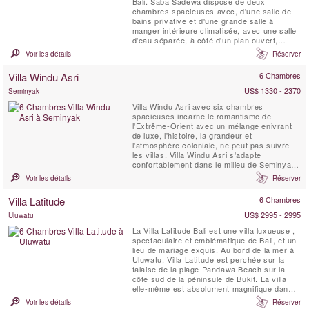
Bali. Saba Sadewa dispose de deux
chambres spacieuses avec, d'une salle de
bains privative et d'une grande salle à
manger intérieure climatisée, avec une salle
d'eau séparée, à côté d'un plan ouvert,
cuisine bien équipée et piscine. Connectée à
Voir les détails
Réserver
la salle à manger par une passerelle
couverte. SABA est à moins de 10 minutes
Villa Windu Asri
6 Chambres
du centre de Seminyak. Conçue par
l'architecte de renommée...
US$ 1330 - 2370
Seminyak
Villa Windu Asri avec six chambres
spacieuses incarne le romantisme de
l'Extrême-Orient avec un mélange enivrant
de luxe, l'histoire, la grandeur et
l'atmosphère coloniale, ne peut pas suivre
les villas. Villa Windu Asri s'adapte
confortablement dans le milieu de Seminyak
et non loin de la plage, des commerces et
Voir les détails
Réserver
des restaurants populaires.
Villa Latitude
6 Chambres
US$ 2995 - 2995
Uluwatu
La Villa Latitude Bali est une villa luxueuse ,
spectaculaire et emblématique de Bali, et un
lieu de mariage exquis. Au bord de la mer à
Uluwatu, Villa Latitude est perchée sur la
falaise de la plage Pandawa Beach sur la
côte sud de la péninsule de Bukit. La villa
elle-même est absolument magnifique dans
sa conception et sa mise en oeuvre, elle
Voir les détails
Réserver
dispose d'une piscine à débordement de 36m