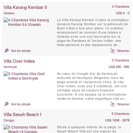
gigantesque au milieu de pelouses et des
Villa Karang Kembar II
4 Chambres
vues sensationnelles sur l'océan et
l'horizon...
US$ 0 - 0
Uluwatu
La Villa Karang Kembar II dans le prestigieux
domaine Karang Kembar sur la péninsule de
Bukit à Bali a tout pour plaire. Un sublime
emplacement au sommet d'une falaise à
Uluwatu avec une vue fascinante sur la
plage de Pandawa et l'océan Indien, des
hébergements et des équipements de
première classe et les normes de service les
Voir les détails
Réserver
plus élevées de l'île des dieux. Cette villa de
luxe avec piscine privée en fait une villa de
Villa Oost Indies
3 Chambres
vacances parfaite à Bali pour les groupes ou
...
US$ 490 - 890
Seminyak
Au cœur du triangle d’or de Seminyak,
entourée de boutiques élégantes, bars de
plage animés et restaurants chics, la villa
Oost Indies, avec ses 3 chambres, est une
véritable oasis de verdure tropicale
luxuriante. À une époque où le minimalisme
moderne domine, cette magnifique villa avec
personnel rend hommage aux traditions
Voir les détails
Réserver
indonésiennes, célébrant avec élégance la
culture et l’héritage du pays.
Villa Seseh Beach I
5 Chambres
US$ 1638 - 2678
Canggu
Située à quelques mètres de la plage, la
Seseh Beach Villa est une maison de