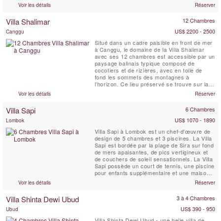
pavillons de chambres, la Villa Anandita est
Voir les détails
Réserver
idéale pour les familles ou les groupes
d'amis à la recherche de vacances loin de
Villa Shalimar
12 Chambres
tout dans un magnifique endroit insulaire
tropical ...
US$ 2200 - 2500
Canggu
Situé dans un cadre paisible en front de mer
à Canggu, le domaine de la Villa Shalimar
avec ses 12 chambres est accessible par un
paysage balinais typique composé de
cocotiers et de rizières, avec en toile de
fond les sommets des montagnes à
l’horizon. Ce lieu préservé se trouve sur la
côte sud-ouest, juste à côté du village
Voir les détails
Réserver
traditionnel de Seseh, où la vie a peu changé
malgré les avancées du monde moderne.
Villa Sapi
6 Chambres
Shalimar est caractérisé par une
architecture ...
US$ 1070 - 1890
Lombok
Villa Sapi à Lombok est un chef-d'œuvre de
design de 5 chambres et 3 piscines. La Villa
Sapi est bordée par la plage de Sira sur fond
de mers apaisantes, de pics vertigineux et
de couchers de soleil sensationnels. La Villa
Sapi possède un court de tennis, une piscine
pour enfants supplémentaire et une maison
d'hôtes indépendante de 2 chambres. Sapi à
Voir les détails
Réserver
l'architecture funky, sur un terrain de
2500m2, offre un service exemplaire et une
Villa Shinta Dewi Ubud
3 à 4 Chambres
cuisine gastronomique. Le vaste jardin en...
US$ 390 - 950
Ubud
Villa Shinta Dewi Ubud - une belle villa de