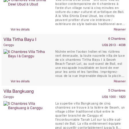
location contemporaine de 4 chambres à
l'orée d'un village rural à cinq minutes en
voiture du cœur culturel et artistique de Bali.
À la Villa Shinta Dewi Ubud, les clients
peuvent profiter d'une vie intérieure /
extérieure de style balinais traditionnel avec
tout le confort high-tech d'un hôtel cinq
Voir les détails
Réserver
étoiles.
Villa Tirtha Bayu I
6 Chambres
US$ 2613 - 4038
Canggu
Nichée entre l'océan Indien et les rizières
vert émeraude, la toute nouvelle villa de luxe
de six chambres Tirtha Bayu I à Seseh
Beach-Tanah Lot, au sud-ouest de Bali, est
une escapade inoubliable en bord de mer
pour les amis et les familles. Imprégnez-
vous de la vue imprenable depuis la piscine
à débordement de 14 mètres bordée de
Voir les détails
Réserver
jardins tropicaux luxuriants, faites une partie
de billard, entraînez-vous dans la salle de
Villa Bangkuang
5 Chambres
sport. Ou asseyez-vous simplement et
profitez de...
US$ 1000 - 1820
Canggu
La superbe villa Bangkuang de cinq
chambres se trouve à la lisière de Seseh, un
village côtier traditionnel situé entre le
quartier branché de Canggu et
l'incontournable Tanah Lot sur la côte sud-
ouest de Bali. La villa entièrement équipée
peut accueillir confortablement jusqu'à 8