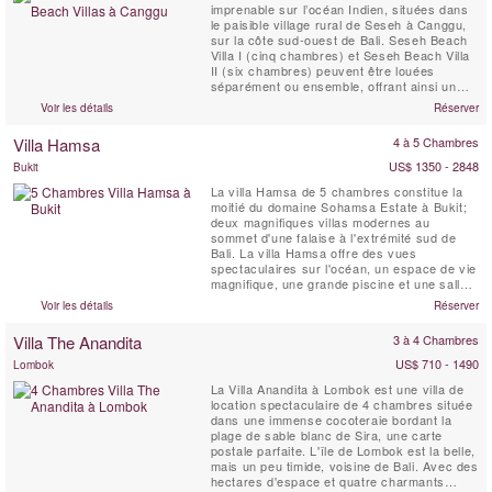
imprenable sur l’océan Indien, situées dans
le paisible village rural de Seseh à Canggu,
sur la côte sud-ouest de Bali. Seseh Beach
Villa I (cinq chambres) et Seseh Beach Villa
II (six chambres) peuvent être louées
séparément ou ensemble, offrant ainsi un
total de 11 chambres pouvant accueillir
Voir les détails
Réserver
jusqu'à 20 adultes et 4 enfants. Notre équipe
exceptionnelle a été professionnellement
Villa Hamsa
4 à 5 Chambres
formée pour vous offrir un service
irréprochable....
US$ 1350 - 2848
Bukit
La villa Hamsa de 5 chambres constitue la
moitié du domaine Sohamsa Estate à Bukit;
deux magnifiques villas modernes au
sommet d'une falaise à l'extrémité sud de
Bali. La villa Hamsa offre des vues
spectaculaires sur l'océan, un espace de vie
magnifique, une grande piscine et une salle
de massage. Entièrement dotée en
Voir les détails
Réserver
personnel, comprenant un chef qualifié et un
chauffeur avec une voiture 7 places, la Villa
Villa The Anandita
3 à 4 Chambres
Hamsa est parfaite pour les clients
recherchant des vacances en ...
US$ 710 - 1490
Lombok
La Villa Anandita à Lombok est une villa de
location spectaculaire de 4 chambres située
dans une immense cocoteraie bordant la
plage de sable blanc de Sira, une carte
postale parfaite. L'île de Lombok est la belle,
mais un peu timide, voisine de Bali. Avec des
hectares d'espace et quatre charmants