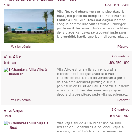
US$ 1921 - 2359
Bukit
Villa Rose, 4 chambres sur falaise dans le
Bukit, fait partie du complexe Pandawa Cliff
Estate a Bali. Villa Rose est soigneusement
conçue comme une villa familiale. Protégée
par le récif, les eaux claires et le sable blanc
de la plage Pandawa se trouvent juste sous
la propriété, tandis que les meilleures plages
de surf de Bali sont à proximité.
Voir les détails
Réserver
Villa Aiko
4 Chambres
US$ 580 - 990
Jimbaran
Villa Aiko est une villa contemporaine
étonnamment conçue avec une vue
imprenable sur la baie de Jimbaran à partir
de son emplacement privilégié sur la
péninsule de Bukit de Bali. Répartie sur deux
niveaux, et offrant des vues magnifiques
depuis chaque pièce, cette villa spacieuse et
lumineuse encadre deux côtés d’une piscine
Voir les détails
Réserver
à débordement de 15 mètres bordée d’un
jardin tropical. L'Est rencontre l'Ouest
Villa Vajra
3 Chambres
comme des éléments traditionnels balinais
fusionnent ...
US$ 548 - 548
Ubud
Villa Vajra située à Ubud est une paisible
retraite de 3 chambres à coucher. Vajra a
été conçue par l'architecte de renommée