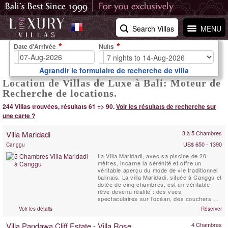
Search Villas
MENU
Date d'Arrivée
Nuits
Agrandir le formulaire de recherche de villa
Location de Villas de Luxe à Bali: Moteur de
Recherche de locations.
244 Villas trouvées, résultats 61 => 90.
Voir les résultats de recherche sur
une carte ?
Villa Maridadi
3 à 5 Chambres
US$ 650 - 1390
Canggu
La Villa Maridadi, avec sa piscine de 20
mètres, incarne la sérénité et offre un
véritable aperçu du mode de vie traditionnel
balinais. La villa Maridadi, située à Canggu et
dotée de cinq chambres, est un véritable
rêve devenu réalité : des vues
spectaculaires sur l’océan, des couchers de
soleil à couper le souffle et une vie luxueuse
Voir les détails
Réserver
en plein air au milieu de rizières verdoyantes
et de palmiers bruissant dans la brise. La
Villa Pandawa Cliff Estate - Villa Rose
4 Chambres
Villa Maridadi se trouve à quelques ...