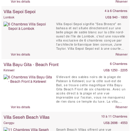
Voir les détails
Réserver
Melissa dégage une ambiance moderne et
chaleureuse sur ses deux niveaux spacieux.
Villa Sepoi Sepoi
4 à 6 Chambres
Ici, vous vous sentirez comme chez vous –
si votre maison ...
US$ 940 - 1800
Lombok
Villa Sepoi Sepoi signifie "Sea Breeze" en
bahasa et est située directement sur une
belle plage de sable blanc sur la côte nord-
ouest de l'île de Lombok. c'est une nouvelle
villa exclusive de 6 chambres conçue par
l'architecte britannique bien connue, Jane
Taylor. Villa Sepoi Sepoi est à une courte
distance de vol de Bali, Perth et Singapour.
Voir les détails
Réserver
Villa Bayu Gita - Beach Front
6 Chambres
US$ 1250 - 2205
Ketewel
S'élevant des sables noirs de la plage de
Pabean à Ketewel, sur la côte sud-est de
Bali, se trouve cette magnifique Villa Bayu
Gita Beach Front de six chambres. Avec un
accès direct à la plage et une vue
imprenable sur l'océan, vous ne manquerez
de rien dans ce temple du luxe. La villa,
composée d'une équipe professionnelle et
Voir les détails
Réserver
dévouée, dispose d'un fabuleux éventail
d'espaces de vie intérieurs et extérieurs et
Villa Seseh Beach Villas
10 à 11 Chambres
dispose d'un home cinéma ultramoderne,
d'une salle de ...
US$ 2698 - 4553
Canggu
Seseh Beach Villas offrent une vue