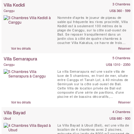
composée de trois bâtiments disposés dans
Villa Kedidi
3 Chambres
un grand jardin clos, avec une piscine de 20
...
US$ 360 - 599
Canggu
Nommée d'après le joueur de pipeau de
sable qui fréquente les rives proximité, Villa
Kedidi est à seulement 100 mètres de la
plage de Canggu, sur la côte sud-ouest de
Bali. Se reposer tranquillement dans un
jardin clos à côté de quatre chambres à
coucher Villa Kakatua, ce havre de trois
chambres, la maison balinaise excellence.
Voir les détails
Réserver
La villa est conçue dans un style traditionnel
de Bali, avec des poutres de noix de coco
Villa Semarapura
5 Chambres
solides soutenant hauts plafonds Serapwood
qui captent...
US$ 1310 - 2350
Canggu
La villa Semarapura est une vaste villa de
luxe de 5 chambres, en front de mer, située
entre Canggu et Tanah Lot, à 40 minutes de
Seminyak sur la côte sud-ouest de Bali.
Cette Villa de location privée de Bali est
composée d'une série de pavillons, d’une
piscine et de bassins décoratifs,
tranquillement répartis tout du long sur une
Voir les détails
Réserver
étendue vallonnée de pelouses de 5000
mètres carrés.
Villa Bayad
4 Chambres
US$ 680 - 930
Ubud
La Villa Bayad à Ubud (Bali), est une villa de
location de 4 chambres avec 2 piscines,
entourée d'un jardin de 8000 m2 parsemé de