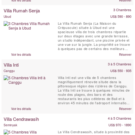
Voir les détails
Réserver
jusqu’à 20 personnes dans six grandes
suites. Avec ses nombreux espaces de vie,
Villa Rumah Senja
3 Chambres
sa salle multimédia, ses pavillons ...
US$ 590 - 890
Ubud
La Villa Rumah Senja (La Maison du
Crépuscule) située à Ubud est une
spacieuse villa de trois chambres répartie
sur deux étages avec une grande terrasse,
un studio indépendant, une piscine privée et
une vue sur la jungle. La propriété se trouve
à quelques pas de certains des meilleurs
restaurants d’Ubud et fait partie du domaine
Voir les détails
Réserver
Rumah Hujan. Cette charmante maison de
Bali a été soigneusement conçue pour offrir
Villa Inti
3 à 5 Chambres
un sentiment d'abri et d'intimité face à
l'agitation ...
US$ 550 - 935
Canggu
Villa Inti est une villa de 5 chambres
magnifiquement rénovée située dans la
pittoresque région des rizières de Canggu.
La Villa Inti se trouve à quelques minutes de
route des plages, des bars et des
restaurants les plus célèbres de Bali et à
environ 45 minutes de l'aéroport international
de Bali. Offrant des vues spectaculaires sur
Voir les détails
Réserver
les rizières en terrasses verdoyantes, elle
permet de découvrir le vrai Bali tout en
Villa Cendrawasih
4 à 5 Chambres
bénéficiant d'une intimité totale par rapport
aux ...
US$ 970 - 1890
Seminyak
La Villa Cendrawasih, située à proximité des