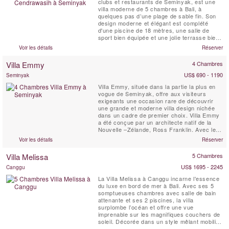
clubs et restaurants de Seminyak, est une
villa moderne de 5 chambres à Bali, à
quelques pas d’une plage de sable fin. Son
design moderne et élégant est complété
d'une piscine de 18 mètres, une salle de
sport bien équipée et une jolie terrasse bien
exposée,. Cendrawasih est parfaite aussi
Voir les détails
Réserver
bien pour des vacances tranquilles en
famille, ou des groupes d'amis qui cherchent
Villa Emmy
4 Chambres
à s'amuser.
US$ 690 - 1190
Seminyak
Villa Emmy, située dans la partie la plus en
vogue de Seminyak, offre aux visiteurs
exigeants une occasion rare de découvrir
une grande et moderne villa design nichée
dans un cadre de premier choix. Villa Emmy
a été conçue par un architecte natif de la
Nouvelle –Zélande, Ross Franklin. Avec le
souci du détail, le propriétaire a créé une
Voir les détails
Réserver
villa de distinction, devenue une propriété
recherchée pour les voyageurs en quête de
Villa Melissa
5 Chambres
la meilleure destination de vacances.
Salon...
US$ 1695 - 2245
Canggu
La Villa Melissa à Canggu incarne l'essence
du luxe en bord de mer à Bali. Avec ses 5
somptueuses chambres avec salle de bain
attenante et ses 2 piscines, la villa
surplombe l’océan et offre une vue
imprenable sur les magnifiques couchers de
soleil. Décorée dans un style mêlant mobilier
balinais contemporain et antique, la Villa