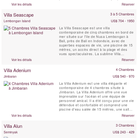
adultes et 3 enfants dans cinq grandes
Voir les détails
Réserver
suites réparties dans deux pavillons au sein
de charmants jardins comprenant une
Villa Seascape
3 à 5 Chambres
piscine de 17 mètres, un étang de lotus, une
salle de sport, un ...
US$ 704 - 1950
Lembongan Island
La Villa Seascape est une villa
contemporaine de cinq chambres en bord de
mer située sur l'île de Nusa Lembongan à
Bali, près de Bali en Indonésie, avec de
superbes espaces de vie, une piscine de 15
mètres, un accès direct à la plage et des
vues spectaculaires. La sublime Villa
Seascape éblouit sur un croissant de sable
Voir les détails
Réserver
blanc blanchi à Nusa Lembongan, une petite
île située à seulement une demi-heure de
Villa Adenium
4 Chambres
bateau de Sanur. Un superbe espace de vie
intérieur et ...
US$ 540 - 970
Jimbaran
La Villa Adenium est une villa élégante et
contemporaine de 4 chambres située à
Jimbaran. La Villa Adenium offre une vue
imprenable sur l'océan et une équipe de
personnel amical. Il a été conçu pour une vie
détendue et confortable et comprend une
piscine d'eau salée de 15 mètres, une salle
de jeux avec table de ping-pong et billard, un
Voir les détails
Réserver
gymnase et une salle de massage. La Villa
Adenium est le lieu de vacances idéal pour
Villa Alun
3 Chambres
les familles énergiques et les groupes
d'amis.
US$ 243 - 429
Seminyak