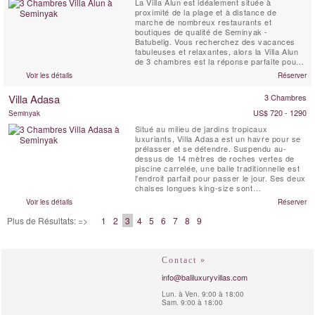
La Villa Alun est idéalement située à
proximité de la plage et à distance de
marche de nombreux restaurants et
boutiques de qualité de Seminyak -
Batubelig. Vous recherchez des vacances
fabuleuses et relaxantes, alors la Villa Alun
de 3 chambres est la réponse parfaite pour
vous. Conçue dans un style de pavillon
Voir les détails
Réserver
balinais traditionnel, la Villa Alun présente
des lignes contemporaines épurées et de
Villa Adasa
3 Chambres
magnifiques jardins tropicaux et plans d'eau.
US$ 720 - 1290
Seminyak
Situé au milieu de jardins tropicaux
luxuriants, Villa Adasa est un havre pour se
prélasser et se détendre. Suspendu au-
dessus de 14 mètres de roches vertes de
piscine carrelée, une balle traditionnelle est
l'endroit parfait pour passer le jour. Ses deux
chaises longues king-size sont
généreusement ornés de coussins, idéal
Voir les détails
Réserver
pour un massage ou un déjeuner ou un dîner
pour deux. A proximité d'une terrasse sur le
Plus de Résultats: =>
1
2
3
4
5
6
7
8
9
toit offre une retraite privée de soleil
tranquille ou ...
Contact »
info@baliluxuryvillas.com
Lun. à Ven. 9:00 à 18:00
Sam. 9:00 à 18:00