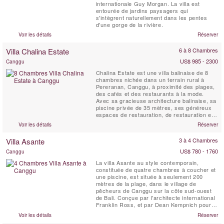
internationale Guy Morgan. La villa est
entourée de jardins paysagers qui
s'intègrent naturellement dans les pentes
d'une gorge de la rivière.
Voir les détails
Réserver
Villa Chalina Estate
6 à 8 Chambres
US$ 985 - 2300
Canggu
Chalina Estate est une villa balinaise de 8
chambres nichée dans un terrain rural à
Pereranan, Canggu, à proximité des plages,
des cafés et des restaurants à la mode.
Avec sa gracieuse architecture balinaise, sa
piscine privée de 35 mètres, ses généreux
espaces de restauration, de restauration et
de divertissement, son personnel et son chef
Voir les détails
Réserver
à temps plein, sa proximité avec les points
chauds de Bali et ses superbes jardins
Villa Asante
3 à 4 Chambres
paysagers, le domaine est l'une des villas
les ...
US$ 780 - 1760
Canggu
La villa Asante au style contemporain,
constituée de quatre chambres à coucher et
une piscine, est située à seulement 200
mètres de la plage, dans le village de
pêcheurs de Canggu sur la côte sud-ouest
de Bali. Conçue par l'architecte international
Franklin Ross, et par Dean Kempnich pour la
décoration intérieure, cette charmante
Voir les détails
Réserver
propriété est l’étude de la symétrie parfaite,