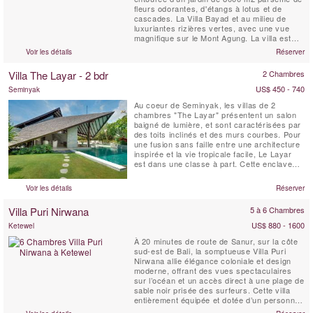
fleurs odorantes, d'étangs à lotus et de
cascades. La Villa Bayad et au milieu de
luxuriantes rizières vertes, avec une vue
magnifique sur le Mont Agung. La villa est
située à 15 minutes au nord du centre
Voir les détails
Réserver
d'Ubud.
Villa The Layar - 2 bdr
2 Chambres
US$ 450 - 740
Seminyak
Au coeur de Seminyak, les villas de 2
chambres "The Layar" présentent un salon
baigné de lumière, et sont caractérisées par
des toits inclinés et des murs courbes. Pour
une fusion sans faille entre une architecture
inspirée et la vie tropicale facile, Le Layar
est dans une classe à part. Cette enclave
emblématique au cœur de Seminyak
comprend 23 villas, chaque ensemble dans
Voir les détails
Réserver
son propre sanctuaire de jardin très privé en
éventail à partir d'une colonnade centrale de
Villa Puri Nirwana
5 à 6 Chambres
la...
US$ 880 - 1600
Ketewel
À 20 minutes de route de Sanur, sur la côte
sud-est de Bali, la somptueuse Villa Puri
Nirwana allie élégance coloniale et design
moderne, offrant des vues spectaculaires
sur l’océan et un accès direct à une plage de
sable noir prisée des surfeurs. Cette villa
entièrement équipée et dotée d’un personnel
professionnel peut accueillir confortablement