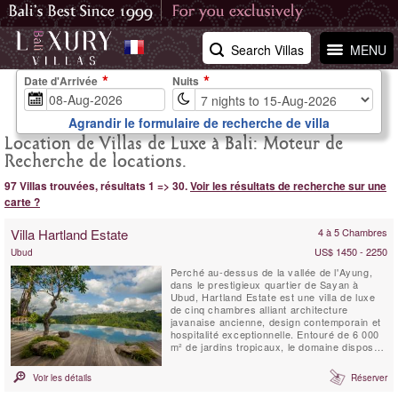
Search Villas
MENU
Date d'Arrivée
Nuits
Agrandir le formulaire de recherche de villa
Location de Villas de Luxe à Bali: Moteur de
Recherche de locations.
97 Villas trouvées, résultats 1 => 30.
Voir les résultats de recherche sur une
carte ?
Villa Hartland Estate
4 à 5 Chambres
US$ 1450 - 2250
Ubud
Perché au-dessus de la vallée de l'Ayung,
dans le prestigieux quartier de Sayan à
Ubud, Hartland Estate est une villa de luxe
de cinq chambres alliant architecture
javanaise ancienne, design contemporain et
hospitalité exceptionnelle. Entouré de 6 000
m² de jardins tropicaux, le domaine dispose
d'une spectaculaire piscine à débordement
d'eau salée de 26 mètres alimentée par une
Voir les détails
Réserver
source naturelle, de vues panoramiques sur
la vallée, d'installations dédiées au ...