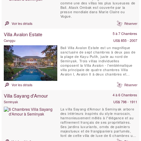
comme une des villas les plus luxueuses de
Bali. Atask Ombak est couverte par la
presse mondiale dans Marie Claire ou
Vogue.
Voir les détails
Réserver
Villa Avalon Estate
5 à 7 Chambres
US$ 855 - 2007
Canggu
Bali Villa Avalon Estate est un magnifique
sanctuaire de sept chambres à deux pas de
la plage de Kayu Putih, juste au nord de
Seminyak. Trois villas individuelles
composent la Villa Avalon - l'emblématique
villa principale de quatre chambres Villa
Avalon I, Avalon II à deux chambres et
Avalon III à une chambre - chacune située
dans de magnifiques jardins paysagers avec
Voir les détails
Réserver
piscine privée.La villa est à seulement trois
minutes '' à pied de l'océan et à 15 minutes
Villa Sayang d'Amour
4 à 6 Chambres
de Potato ...
US$ 798 - 1911
Seminyak
La villa Sayang d’Amour à Seminyak arbore
des intérieurs inspirés du style marocain,
harmonieusement mêlés à l’'élégance et au
raffinement français de ses propriétaires.
Ses jardins luxuriants, ornés de palmiers
majestueux et de frangipaniers parfumés,
font de cette villa de luxe de 6 chambres un
véritable joyau balinais. Séjourner à la Villa