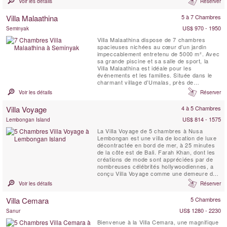
Voir les détails
Réserver
Sayang d’Amour, c’est plonger dans un conte
des Mille et Une Nuits, empreint de magie et
Villa Malaathina
5 à 7 Chambres
de raffinement.
US$ 970 - 1950
Seminyak
Villa Malaathina dispose de 7 chambres
spacieuses nichées au cœur d’un jardin
impeccablement entretenu de 5000 m². Avec
sa grande piscine et sa salle de sport, la
Villa Malaathina est idéale pour les
événements et les familles. Située dans le
charmant village d’Umalas, près de
Seminyak, cette luxueuse villa vous invite à
Voir les détails
Réserver
vivre comme des rois dans un cadre serein
et magnifiquement paysagé. Villa Malaathina
Villa Voyage
4 à 5 Chambres
a Tout ce que vous pourriez jamais vouloir
d'un séjour de ...
US$ 814 - 1575
Lembongan Island
La Villa Voyage de 5 chambres à Nusa
Lembongan est une villa de location de luxe
décontractée en bord de mer, à 25 minutes
de la côte est de Bali. Farah Khan, dont les
créations de mode sont appréciées par de
nombreuses célébrités hollywoodiennes, a
conçu Villa Voyage comme une demeure de
luxe pieds nus, tout en conservant le charme
Voir les détails
Réserver
d’antan des planchers en bois de cocotier,
du bambou, du toit de chaume alang-alang et
Villa Cemara
5 Chambres
des lampes en bois flotté dans un cadre ...
US$ 1280 - 2230
Sanur
Bienvenue à la Villa Cemara, une magnifique