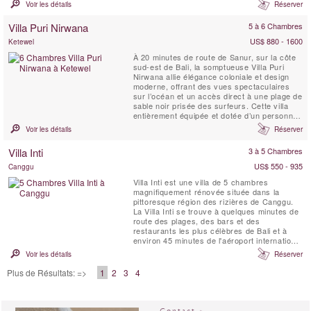
tranquillement répartis tout du long sur une
Voir les détails
Réserver
étendue vallonnée de pelouses de 5000
mètres carrés.
Villa Puri Nirwana
5 à 6 Chambres
US$ 880 - 1600
Ketewel
À 20 minutes de route de Sanur, sur la côte
sud-est de Bali, la somptueuse Villa Puri
Nirwana allie élégance coloniale et design
moderne, offrant des vues spectaculaires
sur l’océan et un accès direct à une plage de
sable noir prisée des surfeurs. Cette villa
entièrement équipée et dotée d’un personnel
professionnel peut accueillir confortablement
Voir les détails
Réserver
jusqu’à 20 personnes dans six grandes
suites. Avec ses nombreux espaces de vie,
Villa Inti
3 à 5 Chambres
sa salle multimédia, ses pavillons ...
US$ 550 - 935
Canggu
Villa Inti est une villa de 5 chambres
magnifiquement rénovée située dans la
pittoresque région des rizières de Canggu.
La Villa Inti se trouve à quelques minutes de
route des plages, des bars et des
restaurants les plus célèbres de Bali et à
environ 45 minutes de l'aéroport international
de Bali. Offrant des vues spectaculaires sur
Voir les détails
Réserver
les rizières en terrasses verdoyantes, elle
permet de découvrir le vrai Bali tout en
Plus de Résultats: =>
1
2
3
4
bénéficiant d'une intimité totale par rapport
aux ...