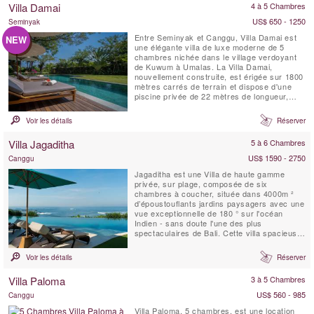
Villa Damai
4 à 5 Chambres
US$ 650 - 1250
Seminyak
Entre Seminyak et Canggu, Villa Damai est
NEW
une élégante villa de luxe moderne de 5
chambres nichée dans le village verdoyant
de Kuwum à Umalas. La Villa Damai,
nouvellement construite, est érigée sur 1800
mètres carrés de terrain et dispose d'une
piscine privée de 22 mètres de longueur,
intégrée dans une pelouse spacieuse. Elle
est entourée de jardins tropicaux
Voir les détails
Réserver
surplombant des champs de riz naturels.
Cette idyllique villa balinaise est servie par
Villa Jagaditha
5 à 6 Chambres
du personnel de maison...
US$ 1590 - 2750
Canggu
Jagaditha est une Villa de haute gamme
privée, sur plage, composée de six
chambres à coucher, située dans 4000m ²
d’époustouflants jardins paysagers avec une
vue exceptionnelle de 180 ° sur l'océan
Indien - sans doute l'une des plus
spectaculaires de Bali. Cette villa spacieuse,
conçue pour le partage est un lieu idyllique
pour les réunions de famille et les
Voir les détails
Réserver
rencontres. Que vous soyez 2 ou 12, notre
personnel charmant et attentionné
Villa Paloma
3 à 5 Chambres
s'occupera de tous vos besoins.
US$ 560 - 985
Canggu
Villa Paloma, 5 chambres, est une location