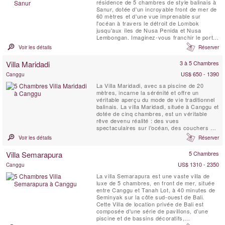
résidence de 5 chambres de style balinais à
Sanur, dotée d'un incroyable front de mer de
60 mètres et d'une vue imprenable sur
l'océan à travers le détroit de Lombok
jusqu'aux îles de Nusa Penida et Nusa
Lembongan. Imaginez-vous franchir le portail
privé de la villa, traverser le sable doré et
Voir les détails
Réserver
plonger dans les eaux chaudes et peu
profondes de la mer soyeuse. Ou faire une
Villa Maridadi
3 à 5 Chambres
promenade tranquille (ou une balade à vélo
énergique)...
US$ 650 - 1390
Canggu
La Villa Maridadi, avec sa piscine de 20
mètres, incarne la sérénité et offre un
véritable aperçu du mode de vie traditionnel
balinais. La villa Maridadi, située à Canggu et
dotée de cinq chambres, est un véritable
rêve devenu réalité : des vues
spectaculaires sur l’océan, des couchers de
soleil à couper le souffle et une vie luxueuse
Voir les détails
Réserver
en plein air au milieu de rizières verdoyantes
et de palmiers bruissant dans la brise. La
Villa Semarapura
5 Chambres
Villa Maridadi se trouve à quelques ...
US$ 1310 - 2350
Canggu
La villa Semarapura est une vaste villa de
luxe de 5 chambres, en front de mer, située
entre Canggu et Tanah Lot, à 40 minutes de
Seminyak sur la côte sud-ouest de Bali.
Cette Villa de location privée de Bali est
composée d'une série de pavillons, d’une
piscine et de bassins décoratifs,