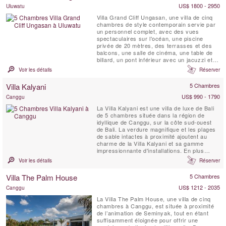
US$ 1800 - 2950
Uluwatu
Villa Grand Cliff Ungasan, une villa de cinq
chambres de style contemporain servie par
un personnel complet, avec des vues
spectaculaires sur l'océan, une piscine
privée de 20 mètres, des terrasses et des
balcons, une salle de cinéma, une table de
billard, un pont inférieur avec un jacuzzi et
un belvédère de relaxation . Cette villa
Voir les détails
Réserver
exceptionnelle à Bali est située dans
l'enceinte d'un complexe de luxe au sommet
Villa Kalyani
5 Chambres
d'une falaise sur la spectaculaire péninsule
de Bukit. Ici,...
US$ 990 - 1790
Canggu
La Villa Kalyani est une villa de luxe de Bali
de 5 chambres située dans la région de
idyllique de Canggu, sur la côte sud-ouest
de Bali. La verdure magnifique et les plages
de sable intactes à proximité ajoutent au
charme de la Villa Kalyani et sa gamme
impressionnante d'installations. En plus
d'être une promenade raisonnable de la
Voir les détails
Réserver
plage, elle dispose commodités comme une
salle privée de télévision avec écran de
Villa The Palm House
5 Chambres
projection, des enceintes extérieures, une
cabine de DJ ...
US$ 1212 - 2035
Canggu
La Villa The Palm House, une villa de cinq
chambres à Canggu, est située à proximité
de l’animation de Seminyak, tout en étant
suffisamment éloignée pour offrir une