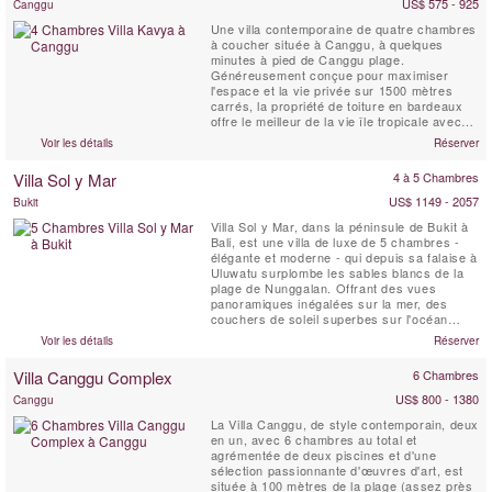
US$ 575 - 925
Canggu
Une villa contemporaine de quatre chambres
à coucher située à Canggu, à quelques
minutes à pied de Canggu plage.
Généreusement conçue pour maximiser
l'espace et la vie privée sur 1500 mètres
carrés, la propriété de toiture en bardeaux
offre le meilleur de la vie île tropicale avec
tout le confort matériel.
Voir les détails
Réserver
Villa Sol y Mar
4 à 5 Chambres
US$ 1149 - 2057
Bukit
Villa Sol y Mar, dans la péninsule de Bukit à
Bali, est une villa de luxe de 5 chambres -
élégante et moderne - qui depuis sa falaise à
Uluwatu surplombe les sables blancs de la
plage de Nunggalan. Offrant des vues
panoramiques inégalées sur la mer, des
couchers de soleil superbes sur l'océan
Indien, et la nuit une magnifique Voûte
Voir les détails
Réserver
céleste. Le design simple et chic de Villa Sol
y Mar offre un sejour confortable et luxueux
Villa Canggu Complex
6 Chambres
à la plage. C'est un lieu idéal pour que les...
US$ 800 - 1380
Canggu
La Villa Canggu, de style contemporain, deux
en un, avec 6 chambres au total et
agrémentée de deux piscines et d'une
sélection passionnante d'œuvres d'art, est
située à 100 mètres de la plage (assez près