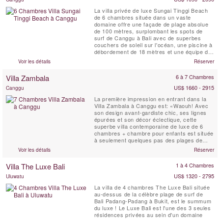
La villa privée de luxe Sungai Tinggi Beach
de 6 chambres située dans un vaste
domaine offre une façade de plage absolue
de 100 mètres, surplombant les spots de
surf de Canggu à Bali avec de superbes
couchers de soleil sur l'océan, une piscine à
débordement de 18 mètres et une équipe de
personnel professionnel pour choyer les
Voir les détails
Réserver
clients de la villa. Les propriétés comme la
Sungai Tinggi Beach Villa sont rares. La
Villa Zambala
6 à 7 Chambres
Sungai Tinggi Beach Villa peut également
être louée en ...
US$ 1660 - 2915
Canggu
La première impression en entrant dans la
Villa Zambala à Canggu est: «Waouh! Avec
son design avant-gardiste chic, ses lignes
épurées et son décor éclectique, cette
superbe villa contemporaine de luxe de 6
chambres + chambre pour enfants est située
à seulement quelques pas des plages de
sable de Berawa Beach à Canggu. La Villa
Voir les détails
Réserver
Zambala constitue un nouvel ajout locatif
dynamique à ce Bali village en bord de mer.
Villa The Luxe Bali
1 à 4 Chambres
Parfait pour les familles ou les groupes
d'amis qui aiment ...
US$ 1320 - 2795
Uluwatu
La villa de 4 chambres The Luxe Bali située
au-dessus de la célèbre plage de surf de
Bali Padang-Padang à Bukit, est le summum
du luxe ! Le Luxe Bali est l'une des 3 seules
résidences privées au sein d'un domaine