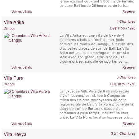
fermé exclusif couvrant 5 000 m2 de terrain,
Le Luxe Bali borde 26 hectares de forêt
vierge. Perchée sur l'un des meilleurs
Voir les détails
Réserver
emplacements au sommet d'une falaise de
Bali, la villa offre une vue imprenable sur le
Villa Arika
4 Chambres
spot de surf et les plages en contrebas, le
littoral...
US$ 1150 - 1925
Canggu
La Villa Arika est une villa de luxe de 4
chambres située en front de mer, juste
derrière les dunes de Canggu, sur l'une des
plus belles plages de surf de Bali. La Villa
Arika est un lieu de mariage et de retraite
idéal avec son grand jardin tropical, sa
piscine privée, sa salle de sport et son
personnel à plein temps. Cette villa de luxe
Voir les détails
Réserver
sur la plage offre une vue sur le Bukit de Bali
au sud, au nord sur des palmiers, des
Villa Pure
6 Chambres
rizières en terrasses et une série de ...
US$ 1075 - 1750
Canggu
La luxueuse Villa Pure de 6 chambres, de
style moderne, est nichée à Canggu au
milieu des rizières verdoyantes de cette
région rurale de Bali. Villa Pure proche de la
plage de surf de Berawa dispose d'un
personnel à plein temps, incluant un chef
privé. La Villa Pure, location luxueuse privée,
dispose de grands jardins tropicaux, d'une
Voir les détails
Réserver
piscine de 15 mètres avec une grande
pergola ombragée, d'une cuisine entièrement
Villa Kavya
3 à 4 Chambres
équipée, de chambres spacieuses et
confortablement ...