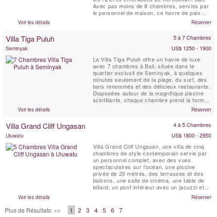
Avec pas moins de 8 chambres, servies par
le personnel de maison, ce havre de paix
pour les vacances est conçu pour des
Voir les détails
Réserver
familles nombreuses ou des groupes d'amis,
qui veulent séjourner dans un endroit isolé et
Villa Tiga Puluh
5 à 7 Chambres
calme, tout en restant proche de la
destination touristique ...
US$ 1250 - 1900
Seminyak
La Villa Tiga Puluh offre un havre de luxe
avec 7 chambres à Bali, située dans le
quartier exclusif de Seminyak, à quelques
minutes seulement de la plage, du surf, des
bars renommés et des délicieux restaurants.
Disposées autour de la magnifique piscine
scintillante, chaque chambre prend la forme
d’un bungalow privé, offrant ainsi un équilibre
Voir les détails
Réserver
parfait entre les moments partagés et
l’intimité personnelle. Profitez d’un dîner
Villa Grand Cliff Ungasan
4 à 5 Chambres
raffiné préparé par notre chef ...
US$ 1800 - 2950
Uluwatu
Villa Grand Cliff Ungasan, une villa de cinq
chambres de style contemporain servie par
un personnel complet, avec des vues
spectaculaires sur l'océan, une piscine
privée de 20 mètres, des terrasses et des
balcons, une salle de cinéma, une table de
billard, un pont inférieur avec un jacuzzi et
un belvédère de relaxation . Cette villa
Voir les détails
Réserver
exceptionnelle à Bali est située dans
l'enceinte d'un complexe de luxe au sommet
Plus de Résultats: =>
1
2
3
4
5
6
7
d'une falaise sur la spectaculaire péninsule