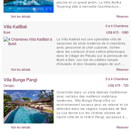
piscine et un grand jardin. La Villa Astika
Toyaning allie à merveille l'architecture
balinaise traditionnelle au design moderne et
offre la retraite idéale pour les grandes
Voir les détails
Réserver
familles ou les groupes d'amis. Elle se
trouve à seulement 5 minutes en voiture de
Villa KaliBali
3 à 4 Chambres
la célèbre plage...
US$ 615 - 1080
Bukit
La Villa Kalibali est une splendide villa de
vacances de style moderne de 4 chambres,
avec personnel et chef cuisinier, nichée
dans les contours d'une colline pittoresque
dans le village de Pecatu sur la péninsule de
Bukit à Bali, non loin du célèbre temple
d'Uluwatu et des Uluwatu plages de surf.
Située dans un jardin spacieux, la Villa
Voir les détails
Réserver
KaliBali offre des vues panoramiques
spectaculaires sur l'océan couvrant une
Villa Bunga Pangi
3 à 4 Chambres
grande partie de la côte ouest de Bali. Les
clients ...
US$ 475 - 720
Canggu
Construite dans un style balinais traditionnel
avec certains des meilleurs matériaux
modernes, Villa Bunga Pangi offre un
environnement luxueux pour se relaxer et se
détendre dans les régions tropicales de Bali.
La vue donne sur les rizières situées de
l’autre côté de la rivière Pangi, qui passe à
travers le village Pererenan et continue vers
l'ouest pendant 1 mille jusqu’à l’océan.
Voir les détails
Réserver
Bunga signifie «fleur»; profitez d’un cocktail