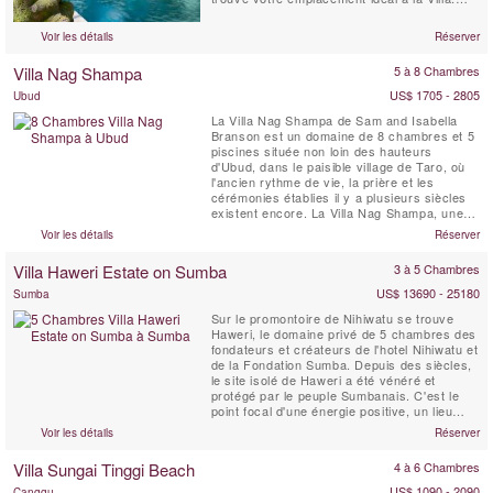
Bougainvilliers, Canggu. La Villa
Bougainvillea est un chef-d'œuvre balinais
Voir les détails
Réserver
de quatre chambres (3 pavillons de
couchage indépendants et 1 chambre en
Villa Nag Shampa
5 à 8 Chambres
mezzanine avec salle de bain privée), ...
US$ 1705 - 2805
Ubud
La Villa Nag Shampa de Sam and Isabella
Branson est un domaine de 8 chambres et 5
piscines située non loin des hauteurs
d'Ubud, dans le paisible village de Taro, où
l'ancien rythme de vie, la prière et les
cérémonies établies il y a plusieurs siècles
existent encore. La Villa Nag Shampa, une
villa de retraite privée, offre une architecture
Voir les détails
Réserver
javanaise traditionnelle de style Joglo,
mélangée à des éléments contemporains, un
Villa Haweri Estate on Sumba
3 à 5 Chambres
personnel dévoué à plein temps et un chef ...
US$ 13690 - 25180
Sumba
Sur le promontoire de Nihiwatu se trouve
Haweri, le domaine privé de 5 chambres des
fondateurs et créateurs de l'hotel Nihiwatu et
de la Fondation Sumba. Depuis des siècles,
le site isolé de Haweri a été vénéré et
protégé par le peuple Sumbanais. C'est le
point focal d'une énergie positive, un lieu
d'une beauté exceptionnelle qui est entouré
Voir les détails
Réserver
par la mer et la jungle tropicale vierge, une
villa de retraite parfaite.
Villa Sungai Tinggi Beach
4 à 6 Chambres
US$ 1090 - 2090
Canggu