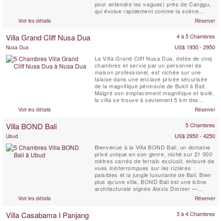
pour entendre les vagues) près de Canggu,
qui évolue rapidement comme la scène
balnéaire la plus branchée de Bali. Le
Voir les détails
Réserver
complexe Villa Canggu est divisé en deux
résidences distinctes qui peuvent être
Villa Grand Cliff Nusa Dua
4 à 5 Chambres
louées conjointement ou indépendamment :
la Villa Canggu Sud de ...
US$ 1930 - 2950
Nusa Dua
La Villa Grand Cliff Nusa Dua, dotée de cinq
chambres et servie par un personnel de
maison professionel, est nichée sur une
falaise dans une enclave privée sécurisée
de la magnifique péninsule de Bukit à Bali.
Malgré son emplacement magnifique et isolé,
la villa se trouve à seulement 5 km des
commerces, des restaurants, du golf et des
Voir les détails
Réserver
activités nautiques de Nusa Dua, qui sont
tous facilement accessibles grâce à la
Villa BOND Bali
5 Chambres
voiture et au chauffeur gratuits de la villa.
Cette ...
US$ 2950 - 4250
Ubud
Bienvenue à la Villa BOND Bali, un domaine
privé unique en son genre, niché sur 21 000
mètres carrés de terrain exclusif, entouré de
vues ininterrompues sur les rizières
paisibles et la jungle luxuriante de Bali. Bien
plus qu’une villa, BOND Bali est une icône
architecturale signée Alexis Dornier —
conçue pour éveiller les sens et vous
Voir les détails
Réserver
ramener à la sérénité. L’expérience se
déploie à travers 5 chambres soigneusement
Villa Casabama I Panjang
3 à 4 Chambres
conçues, un jardin de 5 000 m², des ...