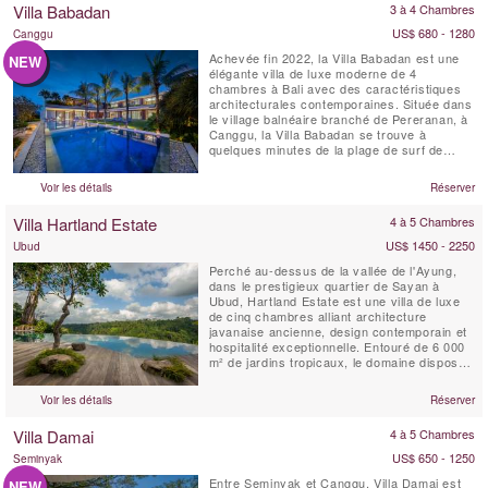
Villa Babadan
3 à 4 Chambres
d'un ...
US$ 680 - 1280
Canggu
Achevée fin 2022, la Villa Babadan est une
NEW
élégante villa de luxe moderne de 4
chambres à Bali avec des caractéristiques
architecturales contemporaines. Située dans
le village balnéaire branché de Pereranan, à
Canggu, la Villa Babadan se trouve à
quelques minutes de la plage de surf de
Pantai Lima. Avec des intérieurs chics
dignes d'un magazine, rehaussés par
Voir les détails
Réserver
beaucoup de lumière naturelle, la Villa
Babadan est située dans un emplacement
Villa Hartland Estate
4 à 5 Chambres
très recherché à Canggu....
US$ 1450 - 2250
Ubud
Perché au-dessus de la vallée de l'Ayung,
dans le prestigieux quartier de Sayan à
Ubud, Hartland Estate est une villa de luxe
de cinq chambres alliant architecture
javanaise ancienne, design contemporain et
hospitalité exceptionnelle. Entouré de 6 000
m² de jardins tropicaux, le domaine dispose
d'une spectaculaire piscine à débordement
d'eau salée de 26 mètres alimentée par une
Voir les détails
Réserver
source naturelle, de vues panoramiques sur
la vallée, d'installations dédiées au ...
Villa Damai
4 à 5 Chambres
US$ 650 - 1250
Seminyak
Entre Seminyak et Canggu, Villa Damai est
NEW