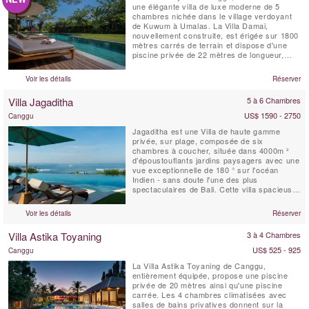
une élégante villa de luxe moderne de 5
chambres nichée dans le village verdoyant
de Kuwum à Umalas. La Villa Damai,
nouvellement construite, est érigée sur 1800
mètres carrés de terrain et dispose d'une
piscine privée de 22 mètres de longueur,
intégrée dans une pelouse spacieuse. Elle
est entourée de jardins tropicaux
Voir les détails
Réserver
surplombant des champs de riz naturels.
Cette idyllique villa balinaise est servie par
Villa Jagaditha
5 à 6 Chambres
du personnel de maison...
US$ 1590 - 2750
Canggu
Jagaditha est une Villa de haute gamme
privée, sur plage, composée de six
chambres à coucher, située dans 4000m ²
d’époustouflants jardins paysagers avec une
vue exceptionnelle de 180 ° sur l'océan
Indien - sans doute l'une des plus
spectaculaires de Bali. Cette villa spacieuse,
conçue pour le partage est un lieu idyllique
pour les réunions de famille et les
Voir les détails
Réserver
rencontres. Que vous soyez 2 ou 12, notre
personnel charmant et attentionné
Villa Astika Toyaning
3 à 4 Chambres
s'occupera de tous vos besoins.
US$ 525 - 925
Canggu
La Villa Astika Toyaning de Canggu,
entièrement équipée, propose une piscine
privée de 20 mètres ainsi qu'une piscine
carrée. Les 4 chambres climatisées avec
salles de bains privatives donnent sur la