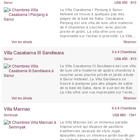
US$ 450 - 810
Sanur
La Villa Casabama I Panjang à Sanur-
Ketewel se trouve à quelques pas des
plages de la baie de Saba. Casabama
Panjang est une villa de luxe ultra moderne
de 4 chambres à coucher, avec piscine
privée et jardin. La villa offre une vue
imprenable sur l'océan à proximité. La Villa
Casabama I Panjang est située dans
Voir les détails
Réserver
l'enceinte de Casabama Villas, qui comprend
trois villas de luxe autonomes dotées d'un
Villa Casabama III Sandiwara
3 à 4 Chambres
personnel complet.
US$ 450 - 810
Sanur
La Villa Casabama III Sandiwara est une villa
de luxe ultra moderne de quatre chambres à
coucher avec piscine privée et jardin située
à Sanur-Ketewel. La Villa Sandiwara se
trouve à quelques pas des plages de sable
de la baie de Saba, dans le sud-est de Bali.
La villa offre une vue imprenable sur l'océan
à proximité et sur le volcan. La Villa
Voir les détails
Réserver
Casabama III Sandiwara est située dans
l'enceinte de Casabama Villas, composée de
Villa Mannao
6 à 8 Chambres
trois villas de luxe indépendantes et ...
US$ 883 - 1541
Seminyak
La Villa Mannao est un immense paradis
tropical privé qui dispose de pavillons
traditionnels javanais de style Joglo,
éparpillés dans un immense jardin bordé par
les rizières émeraudes de Kerobokan, Bali.