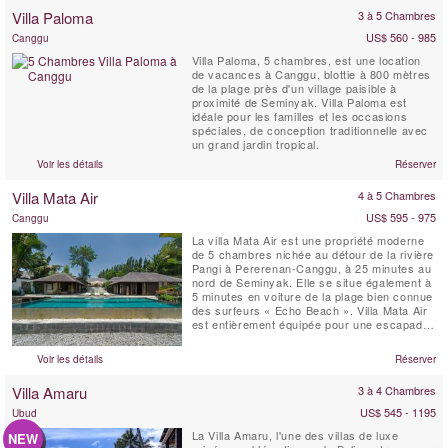
au coucher du soleil entouré ...
Villa Paloma
3 à 5 Chambres
US$ 560 - 985
Canggu
Villa Paloma, 5 chambres, est une location
de vacances à Canggu, blottie à 800 mètres
de la plage près d'un village paisible à
proximité de Seminyak. Villa Paloma est
idéale pour les familles et les occasions
spéciales, de conception traditionnelle avec
un grand jardin tropical.
Voir les détails
Réserver
Villa Mata Air
4 à 5 Chambres
US$ 595 - 975
Canggu
La villa Mata Air est une propriété moderne
de 5 chambres nichée au détour de la rivière
Pangi à Pererenan-Canggu, à 25 minutes au
nord de Seminyak. Elle se situe également à
5 minutes en voiture de la plage bien connue
des surfeurs « Echo Beach ». Villa Mata Air
est entièrement équipée pour une escapade
de luxe sur une île tropicale ; elle allie le
style balinais ouvert avec celui de la vie
Voir les détails
Réserver
occidentale contemporaine.
Villa Amaru
3 à 4 Chambres
US$ 545 - 1195
Ubud
La Villa Amaru, l'une des villas de luxe
NEW