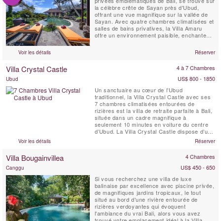
privées emblématiques de Bali, se trouve sur
la célèbre crête de Sayan près d'Ubud,
offrant une vue magnifique sur la vallée de
Sayan. Avec quatre chambres climatisées et
salles de bains privatives, la Villa Amaru
offre un environnement paisible, enchanteur
et authentique pour vos vacances. La villa
offre une vue panoramique à couper le
Voir les détails
Réserver
souffle sur la chaîne de volcans de Bali et
les rizières en terrasses. De plus, elle
Villa Crystal Castle
4 à 7 Chambres
dispose ...
US$ 800 - 1850
Ubud
Un sanctuaire au cœur de l’Ubud
traditionnel, la Villa Crystal Castle avec ses
7 chambres climatisées entourées de
rizières est la villa de retraite parfaite à Bali,
située dans un cadre magnifique à
seulement 10 minutes en voiture du centre
d’Ubud. La Villa Crystal Castle dispose d’une
grande piscine de 18 x 5 mètres de taille
Voir les détails
Réserver
comparable à celle d’un complexe hôtelier,
d’un grand Yoga Shala, d’un Pavillon de
Villa Bougainvillea
4 Chambres
Soins Spa, le tout niché dans un vaste jardin
...
US$ 450 - 650
Canggu
Si vous recherchez une villa de luxe
balinaise par excellence avec piscine privée,
de magnifiques jardins tropicaux, le tout
situé au bord d'une rivière entourée de
rizières verdoyantes qui évoquent
l'ambiance du vrai Bali, alors vous avez
trouvé votre emplacement idéal à la Villa.