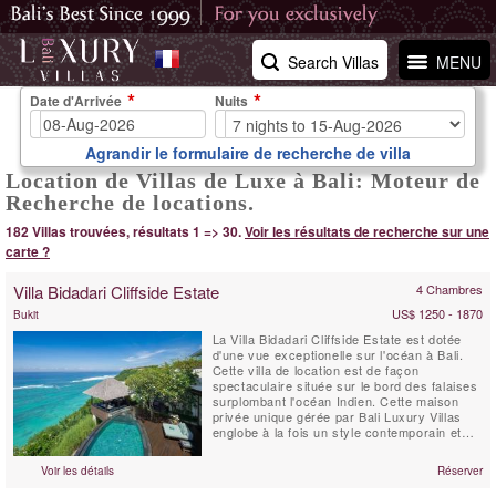
Search Villas
MENU
Date d'Arrivée
Nuits
Agrandir le formulaire de recherche de villa
Location de Villas de Luxe à Bali: Moteur de
Recherche de locations.
182 Villas trouvées, résultats 1 => 30.
Voir les résultats de recherche sur une
carte ?
Villa Bidadari Cliffside Estate
4 Chambres
US$ 1250 - 1870
Bukit
La Villa Bidadari Cliffside Estate est dotée
d'une vue exceptionelle sur l'océan à Bali.
Cette villa de location est de façon
spectaculaire située sur le bord des falaises
surplombant l'océan Indien. Cette maison
privée unique gérée par Bali Luxury Villas
englobe à la fois un style contemporain et
l'essence meme de Bali. Trois chambres à
coucher se situent dans la résidence
Voir les détails
Réserver
principale, et une quatrième se trouve au
bas de la falaise, construite dans le style