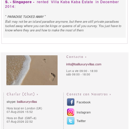
S. - Singapore -
rented
Villa Kaba Kaba Estate
in December
2014:
"
"
PARADISE TUCKED AWAY
Bali may not be an island paradise anymore, but there are still private paradises
tucked away where you can be kings or queens of all you survey. You just have to
know where they are and how to make the most of them
Contacto »
info@baliluxuryvillas.com
Lun a vie 09:00 - 18:00
sáb 09:00 - 18:00
Charlar (Chat) »
Conecte con Nosotros »
skype:
baliluxuryvillas
Facebook
Hora local en London (UK)
07-Aug-2026 15:52
Instagram
Hora en Bali (GMT+8)
Twitter
07-Aug-2026 22:52