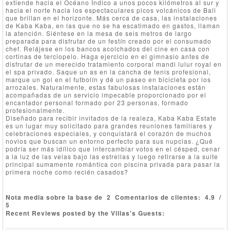
extiende hacia el Océano Índico a unos pocos kilómetros al sur y
hacia el norte hacia los espectaculares picos volcánicos de Bali
que brillan en el horizonte. Más cerca de casa, las instalaciones
de Kaba Kaba, en las que no se ha escatimado en gastos, llaman
la atención. Siéntese en la mesa de seis metros de largo
preparada para disfrutar de un festín creado por el consumado
chef. Relájese en los bancos acolchados del cine en casa con
cortinas de terciopelo. Haga ejercicio en el gimnasio antes de
disfrutar de un merecido tratamiento corporal mandi lulur royal en
el spa privado. Saque un as en la cancha de tenis profesional,
marque un gol en el futbolín y dé un paseo en bicicleta por los
arrozales. Naturalmente, estas fabulosas instalaciones están
acompañadas de un servicio impecable proporcionado por el
encantador personal formado por 23 personas, formado
profesionalmente.
Diseñado para recibir invitados de la realeza, Kaba Kaba Estate
es un lugar muy solicitado para grandes reuniones familiares y
celebraciones especiales, y conquistará el corazón de muchos
novios que buscan un entorno perfecto para sus nupcias. ¿Qué
podría ser más idílico que intercambiar votos en el césped, cenar
a la luz de las velas bajo las estrellas y luego retirarse a la suite
principal sumamente romántica con piscina privada para pasar la
primera noche como recién casados?
Nota media sobre la base de
2
Comentarios de clientes:
4.9
/
5
Recent Reviews posted by the Villas's Guests: