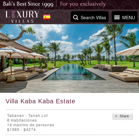
Search Villas
MENU
Villa Kaba Kaba Estate
Tabanan - Tanah Lot
8
Habitaciones
14 maximo de personas
$1985 - $4274