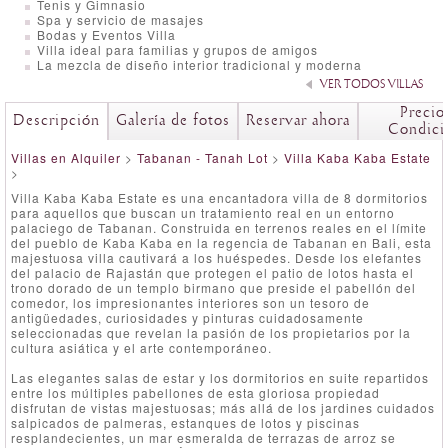
Tenis y Gimnasio
Spa y servicio de masajes
Bodas y Eventos Villa
Villa ideal para familias y grupos de amigos
La mezcla de diseño interior tradicional y moderna
VER TODOS VILLAS
Precio
Descripción
Galería de fotos
Reservar ahora
Condici
Villas en Alquiler
>
Tabanan - Tanah Lot
>
Villa Kaba Kaba Estate
>
Villa Kaba Kaba Estate es una encantadora villa de 8 dormitorios
para aquellos que buscan un tratamiento real en un entorno
palaciego de Tabanan. Construida en terrenos reales en el límite
del pueblo de Kaba Kaba en la regencia de Tabanan en Bali, esta
majestuosa villa cautivará a los huéspedes. Desde los elefantes
del palacio de Rajastán que protegen el patio de lotos hasta el
trono dorado de un templo birmano que preside el pabellón del
comedor, los impresionantes interiores son un tesoro de
antigüedades, curiosidades y pinturas cuidadosamente
seleccionadas que revelan la pasión de los propietarios por la
cultura asiática y el arte contemporáneo.
Las elegantes salas de estar y los dormitorios en suite repartidos
entre los múltiples pabellones de esta gloriosa propiedad
disfrutan de vistas majestuosas; más allá de los jardines cuidados
salpicados de palmeras, estanques de lotos y piscinas
resplandecientes, un mar esmeralda de terrazas de arroz se