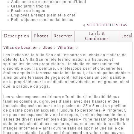
À distance de marche du centre d'Ubud
Grand jardin tropical
Piscine de longue
Employés à temps plein et le chef
Petit-déjeuner continental inclus
VOIR TOUTES LES VILLAS
Tarifs &
Description
Photos
Réserver
Local
Conditions
Villas de Location
>
Ubud
>
Villa San
>
Les invités de la Villa San ont l’embarras du choix en matière de
détente. La Villa San reflète les inclinations artistiques et
spirituelles de ses propriétaires. Un studio en mezzanine est
disponible pour la peinture, un télescope permet d’admirer les
étoiles depuis la terrasse sur le toit la nuit, et un stupa bouddhiste
ainsi qu’une terrasse de yoga sont nichés dans un coin paisible
de la propriété pour la méditation individuelle ou en groupe, ainsi
que la pratique du yoga.
Les vastes espaces extérieurs offrent liberté et flexibilité aux
familles comme aux groupes d’amis, avec des hamacs et des
transats disposés autour de la piscine de 25 x 5 m et un pavillon
de piscine pouvant accueillir jusqu'à 15 personnes. À l’intérieur,
en plus des espaces de vie et de repas, la villa dispose de deux
salles de divertissement bien équipées – l’une faisant partie de la
suite principale de deux chambres, l’autre attenante à la salle à
manger informelle – ainsi qu’une salle de sport et une salle de
jeux pour enfants. La villa met également en valeur des œuvres