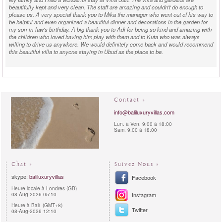
beautifully kept and very clean. The staff are amazing and couldn't do enough to
please us. A very special thank you to Mika the manager who went out of his way to
be helpful and even organized a beautiful dinner and decorations in the garden for
my son-in-law's birthday. A big thank you to Adi for being so kind and amazing with
the children who loved having him play with them and to Kuta who was always
willing to drive us anywhere. We would definitely come back and would recommend
this beautiful villa to anyone staying in Ubud as the place to be.
Elaine M. - Australia -
rented
Villa San
in August 2014:
"
"
CORPORATE RETREAT AT VILLA SAN
This is our second time in 2 months staying at Villa San for a corporate retreat, and
Contact »
the bedroom configuration and public spaces makes it very conducive to holding
meetings in the villa. There is a dedicated meeting room upstairs, but the seating
info@baliluxuryvillas.com
areas were more than enough to hold meetings together and separately. It is a really
Lun. à Ven. 9:00 à 18:00
conveniently located villa, a very short walk into the center of Ubud. What really
Sam. 9:00 à 18:00
stood out for us was the staff, no request was too much trouble, and the chef kept us
well fed with delicious snacks during afternoon meetings and feasts for dinner, so
we rarely had to venture out. Thank you to Mika, Kuta and all your staff for making
us so welcome, we enjoyed it so much we are booking for a 3rd time in October.
Chat »
Suivez Nous »
skype:
baliluxuryvillas
Facebook
Heure locale à Londres (GB)
08-Aug-2026 05:10
Instagram
Heure à Bali (GMT+8)
Twitter
08-Aug-2026 12:10