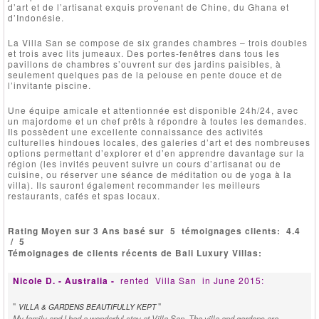
d’art et de l’artisanat exquis provenant de Chine, du Ghana et
d’Indonésie.
La Villa San se compose de six grandes chambres – trois doubles
et trois avec lits jumeaux. Des portes-fenêtres dans tous les
pavillons de chambres s’ouvrent sur des jardins paisibles, à
seulement quelques pas de la pelouse en pente douce et de
l’invitante piscine.
Une équipe amicale et attentionnée est disponible 24h/24, avec
un majordome et un chef prêts à répondre à toutes les demandes.
Ils possèdent une excellente connaissance des activités
culturelles hindoues locales, des galeries d’art et des nombreuses
options permettant d’explorer et d’en apprendre davantage sur la
région (les invités peuvent suivre un cours d’artisanat ou de
cuisine, ou réserver une séance de méditation ou de yoga à la
villa). Ils sauront également recommander les meilleurs
restaurants, cafés et spas locaux.
Rating Moyen sur 3 Ans basé sur
5
témoignages clients:
4.4
/
5
Témoignages de clients récents de Bali Luxury Villas:
Nicole D. - Australia -
rented
Villa San
in June 2015:
"
"
VILLA & GARDENS BEAUTIFULLY KEPT
My family and I had a wonderful stay at Villa San. The villa and gardens are