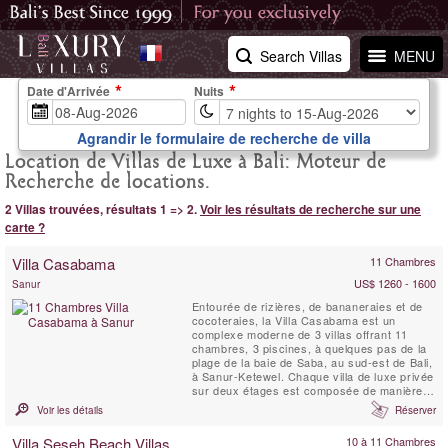
Search Villas
MENU
Date d'Arrivée
Nuits
Agrandir le formulaire de recherche de villa
Location de Villas de Luxe à Bali: Moteur de
Recherche de locations.
2 Villas trouvées, résultats 1 => 2.
Voir les résultats de recherche sur une
carte ?
Villa Casabama
11 Chambres
US$ 1260 - 1600
Sanur
Entourée de rizières, de bananeraies et de
cocoteraies, la Villa Casabama est un
complexe moderne de 3 villas offrant 11
chambres, 3 piscines, à quelques pas de la
plage de la baie de Saba, au sud-est de Bali,
à Sanur-Ketewel. Chaque villa de luxe privée
sur deux étages est composée de manière à
offrir une vue sur l'océan à proximité, au
Voir les détails
Réserver
sud-est, et sur les montagnes, au nord-est.
Chaque villa ultra chic est entièrement
Villa Seseh Beach Villas
10 à 11 Chambres
autonome avec entrée privée, garage et ...