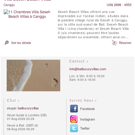
US$ 2698 - 4553
Canggu
Seseh Beach Villas offrent une vue
imprenable sur l’océan Indien, situées dans
le paisible village rural de Seseh à Canggu,
sur la côte sud-ouest de Bali. Seseh Beach
Villa I (cinq chambres) et Seseh Beach Villa
II (six chambres) peuvent être louées
séparément ou ensemble, offrant ainsi un
total de 11 chambres pouvant accueillir
Voir les détails
Réserver
jusqu'à 20 adultes et 4 enfants. Notre équipe
exceptionnelle a été professionnellement
formée pour vous offrir un service
irréprochable....
Contact »
info@baliluxuryvillas.com
Lun. à Ven. 9:00 à 18:00
Sam. 9:00 à 18:00
Chat »
Suivez Nous »
skype:
baliluxuryvillas
Facebook
Heure locale à Londres (GB)
07-Aug-2026 23:29
Instagram
Heure à Bali (GMT+8)
Twitter
08-Aug-2026 06:29