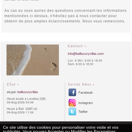
Au cas ou vous auriez des questions concernant les informations
mentionnées ci-dessus, n'hésitez pas à nous contacter pour
obtenir de plus amples éclaircissements. Nous vous remercions.
Contact »
info@baliluxuryvillas.com
Lun. à Ven. 9:00 à 18:00
Sam. 9:00 à 18:00
Chat »
Suivez Nous »
skype:
baliluxuryvillas
Facebook
Heure locale à Londres (GB)
09-Aug-2026 04:06
Instagram
Heure à Bali (GMT+8)
Twitter
09-Aug-2026 11:06
Ce site utilise des cookies pour personaliser votre visite et vos
Règles de Confidentialité
Procédures de Réservation
Plan du Site Web
publicités. Vous pouvez Accepter ou Modifier les Paramètres:
Copyright 2011 - 2026 | Bali Luxury Villas™