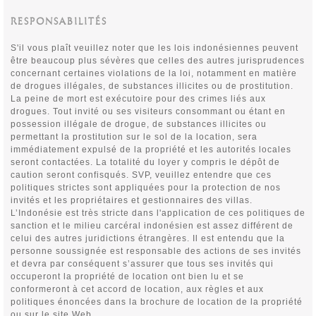
RESPONSABILITÉS
S'il vous plaît veuillez noter que les lois indonésiennes peuvent
être beaucoup plus sévères que celles des autres jurisprudences
concernant certaines violations de la loi, notamment en matière
de drogues illégales, de substances illicites ou de prostitution.
La peine de mort est exécutoire pour des crimes liés aux
drogues. Tout invité ou ses visiteurs consommant ou étant en
possession illégale de drogue, de substances illicites ou
permettant la prostitution sur le sol de la location, sera
immédiatement expulsé de la propriété et les autorités locales
seront contactées. La totalité du loyer y compris le dépôt de
caution seront confisqués. SVP, veuillez entendre que ces
politiques strictes sont appliquées pour la protection de nos
invités et les propriétaires et gestionnaires des villas.
L’Indonésie est très stricte dans l'application de ces politiques de
sanction et le milieu carcéral indonésien est assez différent de
celui des autres juridictions étrangères. Il est entendu que la
personne soussignée est responsable des actions de ses invités
et devra par conséquent s’assurer que tous ses invités qui
occuperont la propriété de location ont bien lu et se
conformeront à cet accord de location, aux règles et aux
politiques énoncées dans la brochure de location de la propriété
ou sur le site Web.