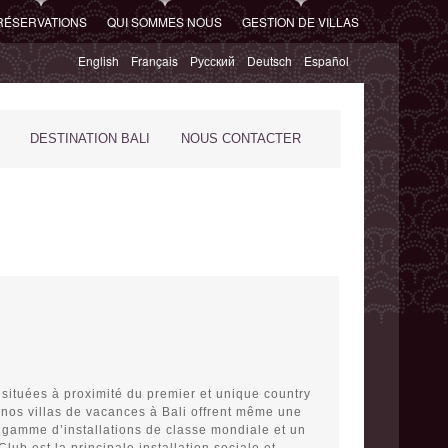
RÉSERVATIONS
QUI SOMMES NOUS
GESTION DE VILLAS
English
Français
Русский
Deutsch
Español
DESTINATION BALI
NOUS CONTACTER
 situées à proximité du premier et unique country
e nos villas de vacances à Bali offrent même une
 gamme d’installations de classe mondiale et un