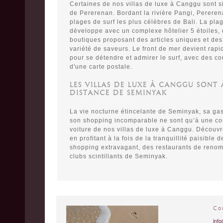
Certaines de nos villas de luxe à Canggu sont si
de Pererenan. Bordant la rivière Pangi, Pereren
plages de surf les plus célèbres de Bali. La pl
développe avec un complexe hôtelier 5 étoiles,
boutiques proposant des articles uniques et des 
variété de saveurs. Le front de mer devient rapi
pour se détendre et admirer le surf, avec des co
d'une carte postale.
LES VILLAS DE LUXE À CANGGU SONT
DISTANCE DE SEMINYAK
La vie nocturne étincelante de Seminyak, sa gas
son shopping incomparable ne sont qu’à une co
voiture de nos villas de luxe à Canggu. Découvre
en profitant à la fois de la tranquillité paisible
shopping extravagant, des restaurants de reno
clubs scintillants de Seminyak.
Co
info