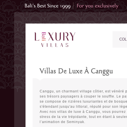
COL
Villas De Luxe À Canggu
Canggu, un charmant village côtier, est vénéré po
ses trésors paysagers à couper le souffle. Le 
se compose de rizières luxuriantes et de bosque
s'étendant jusqu'au littoral, réputé pour son lég
Avec nos villas de luxe à Canggu, vous pourrez
stress de la vie trépidante, tout en étant à seu
l’animation de Seminyak.