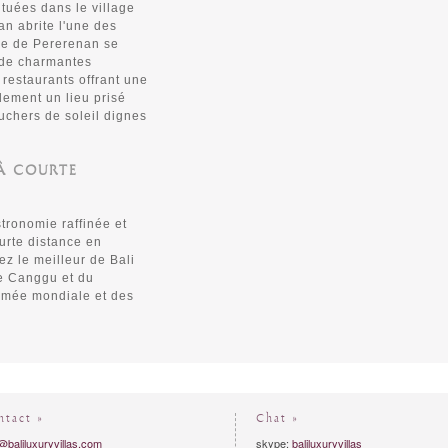
tuées dans le village
an abrite l'une des
age de Pererenan se
 de charmantes
restaurants offrant une
dement un lieu prisé
uchers de soleil dignes
 À COURTE
tronomie raffinée et
urte distance en
z le meilleur de Bali
 de Canggu et du
mmée mondiale et des
ntact »
Chat »
@baliluxuryvillas.com
skype:
baliluxuryvillas