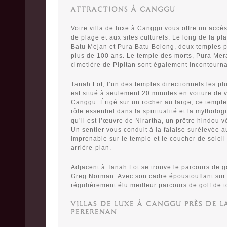
ATTRACTIONS À CANGGU
Votre villa de luxe à Canggu vous offre un accès
de plage et aux sites culturels. Le long de la pl
Batu Mejan et Pura Batu Bolong, deux temples p
plus de 100 ans. Le temple des morts, Pura Mera
cimetière de Pipitan sont également incontourna
Tanah Lot, l’un des temples directionnels les pl
est situé à seulement 20 minutes en voiture de vo
Canggu. Érigé sur un rocher au large, ce templ
rôle essentiel dans la spiritualité et la mytholog
qu’il est l’œuvre de Nirartha, un prêtre hindou 
Un sentier vous conduit à la falaise surélevée a
imprenable sur le temple et le coucher de soleil
arrière-plan.
Adjacent à Tanah Lot se trouve le parcours de g
Greg Norman. Avec son cadre époustouflant sur la
régulièrement élu meilleur parcours de golf de to
VILLAS DE LUXE À CANGGU PRÈS DE L
PERERENAN