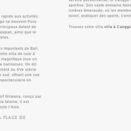
service personnalisé, le Canggu C
sportive. Son vaste domaine béné
rizières émeraude, où les membre
soleil, pratiquer des sports, s'ent
 rapide aux activités
age se trouvent Pura
rincipaux datant de
Trouvez votre villa
villa à Cangg
japati, ainsi que le
bles.
us importants de Bali,
tre villa de luxe à
e magnifique joue un
ie balinaises. On dit
vénéré du XVe siècle.
u sud, offrant une vue
 spectaculaire en
olf Nirwana, conçu par
 falaise, il est
ute l’Asie.
A PLAGE DE