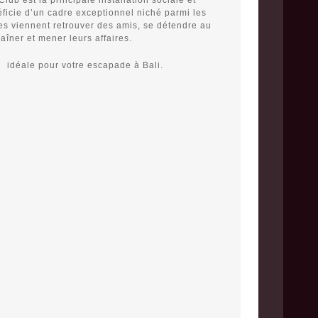
lub est la principale installation sociale et
ficie d’un cadre exceptionnel niché parmi les
s viennent retrouver des amis, se détendre au
raîner et mener leurs affaires.
u
idéale pour votre escapade à Bali.