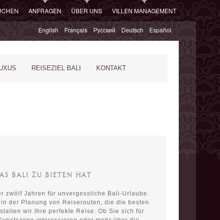
SUCHEN
ANFRAGEN
ÜBER UNS
VILLEN MANAGEMENT
English
Français
Русский
Deutsch
Español
XUS
REISEZIEL BALI
KONTAKT
WAS BALI ZU BIETEN HAT
er zwölf Jahren für unvergessliche Bali-Urlaube.
 in der Planung von Reiserouten, die die besten
talten wir Ihre perfekte Reise. Ob Sie sich für