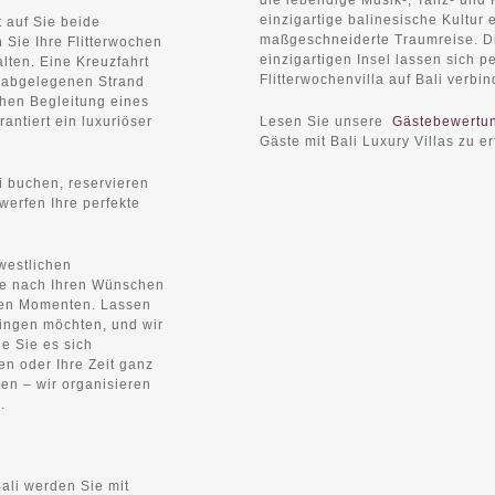
die lebendige Musik-, Tanz- und 
einzigartige balinesische Kultur 
t auf Sie beide
maßgeschneiderte Traumreise. Di
 Sie Ihre Flitterwochen
einzigartigen Insel lassen sich p
lten. Eine Kreuzfahrt
Flitterwochenvilla auf Bali verb
 abgelegenen Strand
chen Begleitung eines
antiert ein luxuriöser
Lesen Sie unsere
Gästebewertu
Gäste mit Bali Luxury Villas zu e
i buchen, reservieren
twerfen Ihre perfekte
westlichen
ute nach Ihren Wünschen
hen Momenten. Lassen
ringen möchten, und wir
e Sie es sich
en oder Ihre Zeit ganz
ten – wir organisieren
.
Bali werden Sie mit