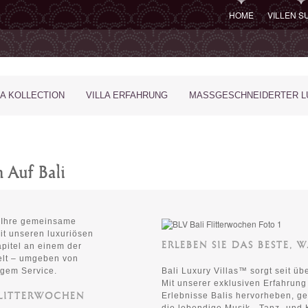
HOME
VILLEN 
LA KOLLECTION
VILLA ERFAHRUNG
MASSGESCHNEIDERTER LU
 Auf Bali
m Ihre gemeinsame
it unseren luxuriösen
ERLEBEN SIE DAS BESTE, 
apitel an einem der
elt – umgeben von
igem Service.
Bali Luxury Villas™ sorgt seit üb
Mit unserer exklusiven Erfahrung
 FLITTERWOCHEN
Erlebnisse Balis hervorheben, ges