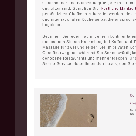
Champagner und Blumen begrüßt, die in Ihrem F
enthalten sind. Genießen Sie
köstliche Mahlzei
persönlichen Chefkoch zubereitet werden, desse
und internationalen Küche selbst die anspruch
begeistert.
Beginnen Sie jeden Tag mit einem kontinentale
entspannen Sie am Nachmittag bei Kaffee und T
Massage für zwei und reisen Sie im privaten Kom
Chauffeurwagens, während Sie Sehenswürdigkei
gehobene Restaurants und mehr entdecken. Unse
Sterne-Service bietet Ihnen den Luxus, den Sie 
Ko
info
Mo b
Sa 9