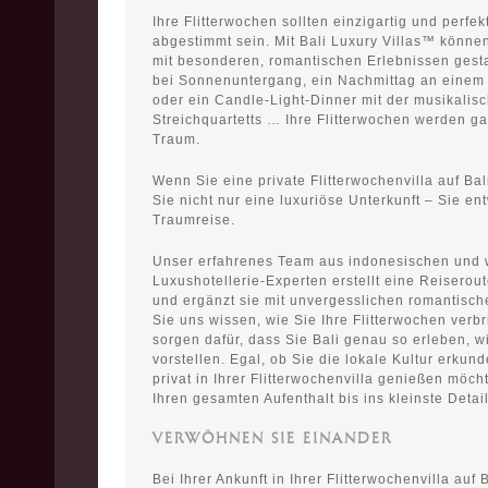
Ihre Flitterwochen sollten einzigartig und perfek
abgestimmt sein. Mit Bali Luxury Villas™ können
mit besonderen, romantischen Erlebnissen gesta
bei Sonnenuntergang, ein Nachmittag an einem
oder ein Candle-Light-Dinner mit der musikalis
Streichquartetts … Ihre Flitterwochen werden gar
Traum.
Wenn Sie eine private Flitterwochenvilla auf Bal
Sie nicht nur eine luxuriöse Unterkunft – Sie en
Traumreise.
Unser erfahrenes Team aus indonesischen und 
Luxushotellerie-Experten erstellt eine Reisero
und ergänzt sie mit unvergesslichen romantisc
Sie uns wissen, wie Sie Ihre Flitterwochen verb
sorgen dafür, dass Sie Bali genau so erleben, wi
vorstellen. Egal, ob Sie die lokale Kultur erkund
privat in Ihrer Flitterwochenvilla genießen möch
Ihren gesamten Aufenthalt bis ins kleinste Detail
VERWÖHNEN SIE EINANDER
Bei Ihrer Ankunft in Ihrer Flitterwochenvilla auf 