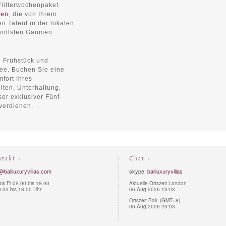
litterwochenpaket
ten
, die von Ihrem
n Talent in der lokalen
svollsten Gaumen
n Frühstück und
ee. Buchen Sie eine
fort Ihres
ten, Unterhaltung,
r exklusiver Fünf-
verdienen.
ntakt »
Chat »
@baliluxuryvillas.com
skype:
baliluxuryvillas
is Fr 09.00 bis 18.00
Aktuelle Ortszeit London
.00 bis 18.00 Uhr
06-Aug-2026 13:03
Ortszeit Bali (GMT+8)
06-Aug-2026 20:03